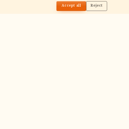
🌓
Accept all
Reject