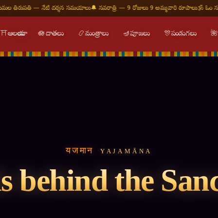
తిరుపతి — నేటి దర్శన సమయాలు
🔔 నవరాత్రి — 9 రోజులు 9 అమ్మవారి రూపాలు
🕉 ఓం నమః శ
⛩
ఆలయాలు
🪷
దాతలు
📿
మంత్రాలు
🪔
పూజలు
🎊
పండుగలు

यजमान
YAJAMĀNA
s behind the Sa