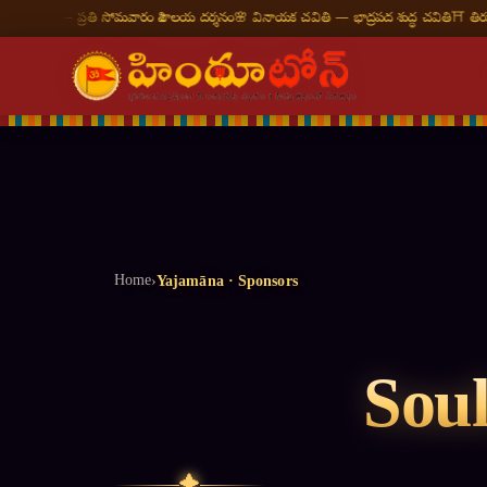
 మాసం — ప్రతి సోమవారం శివాలయ దర్శనం
🌸 వినాయక చవితి — భాద్రపద శుద్ధ చవితి
⛩ తిరుమల 
Home
›
Yajamāna · Sponsors
Soul
✦