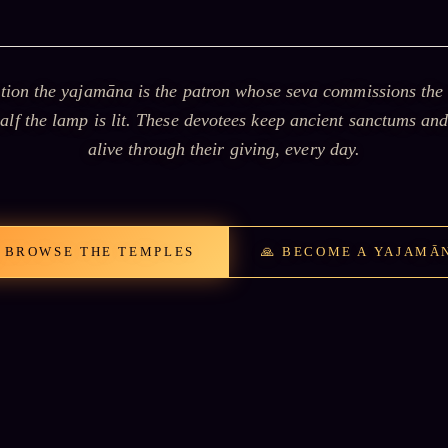
ition the
yajamāna
is the patron whose seva commissions the 
alf the lamp is lit. These devotees keep ancient sanctums an
alive through their giving, every day.
 BROWSE THE TEMPLES
🙏 BECOME A YAJAMĀ