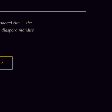
sacred rite — the
d diaspora mandirs
NA