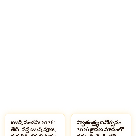
ఋషి పంచమి 2026:
స్వాతంత్ర్య దినోత్సవం
పండుగలు
పండుగలు
తేదీ, సప్త ఋషి పూజ,
2026 శ్రావణ మాసంలో