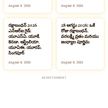
August 8, 2026
August 8, 2026
రక్షాబంధన్ 2026
28 ఆగస్టు 2026: ఒకే
పండుగలు
పండుగలు
ఎన్ఆర్ఐ గైడ్:
రోజు రక్షాబంధన్,
యూఎస్ఏ, యూకే,
వరలక్ష్మీ వ్రతం మరియు
కెనడా, ఆస్ట్రేలియా,
జంధ్యాల పూర్ణిమ
యూఏఈ, యూరప్,
సింగపూర్
August 8, 2026
August 8, 2026
ADVERTISEMENT