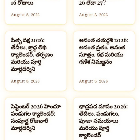
16 రోజులు
26 లేదా 27?
August 8, 2026
August 8, 2026
పితృ పక్ష 2026:
అనంత చతుర్దశి 2026:
పండుగలు
పండుగలు
తేదీలు, శ్రాద్ధ తిథి
అనంత వ్రతం, అనంత
క్యాలెండర్, తర్పణం
సూత్రం, కథ మరియు
మరియు పూర్తి
గణేశ నిమజ్జనం
మార్గదర్శిని
August 8, 2026
August 8, 2026
సెప్టెంబర్ 2026 హిందూ
భాద్రపద మాసం 2026:
పండుగలు
పండుగలు
పండుగల క్యాలెండర్:
తేదీలు, పండుగలు,
సంపూర్ణ రోజువారీ
పూజా సమయాలు
మార్గదర్శిని
మరియు పూర్తి
క్యాలెండర్