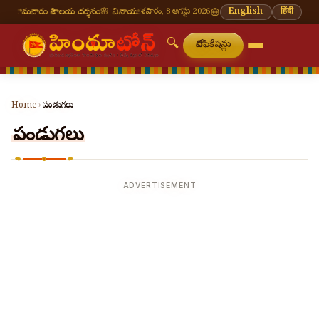
వారం శివాలయ దర్శనం
🌸 వినాయక చవితి — భాద్రపద శుద్ధ చవితి
శనివారం, 8 ఆగస్టు 2026
⛩ తిరుమల తిరుపతి — నేటి 
English
हिंदी
🔍
నోటిఫికేషన్లు
Home
›
పండుగలు
పండుగలు
ADVERTISEMENT