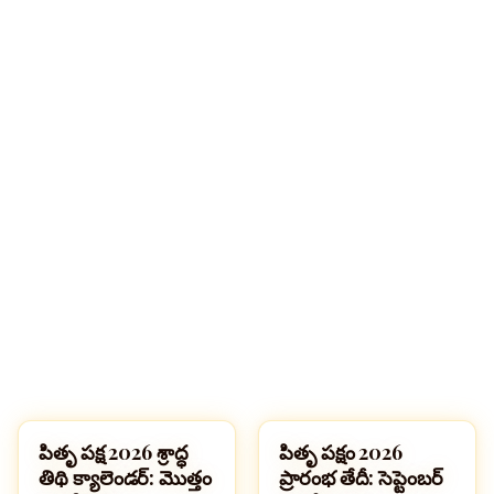
పితృ పక్ష 2026 శ్రాద్ధ
పితృ పక్షం 2026
పండుగలు
పండుగలు
తిథి క్యాలెండర్: మొత్తం
ప్రారంభ తేదీ: సెప్టెంబర్