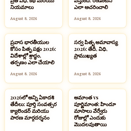
వ్రత విధి, కథ మరియు
వస్తుంది: రెండింటినీ
నియమాలు
ఎలా ఆచరించాలి
August 8, 2026
August 8, 2026
ప్రవాస భారతీయుల
సర్వ పితృ అమావాస్య
పండుగలు
పండుగలు
కోసం పితృ పక్షం 2026:
2026: తేదీ, విధి,
విదేశాల్లో శ్రాద్ధం,
ప్రాముఖ్యత
తర్పణం ఎలా చేయాలి
August 8, 2026
August 8, 2026
2026లో అన్ని ఏకాదశి
అమాంత vs
పండుగలు
పండుగలు
తేదీలు: పూర్తి సంవత్సర
పూర్ణిమాంత: హిందూ
క్యాలెండర్ మరియు
మాసాలు వేర్వేరు
పారణ మార్గదర్శనం
రోజుల్లో ఎందుకు
మొదలవుతాయి