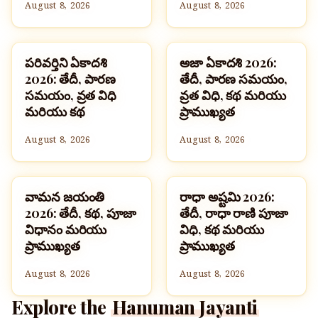
August 8, 2026
August 8, 2026
పరివర్తిని ఏకాదశి
అజా ఏకాదశి 2026:
పండుగలు
పండుగలు
2026: తేదీ, పారణ
తేదీ, పారణ సమయం,
సమయం, వ్రత విధి
వ్రత విధి, కథ మరియు
మరియు కథ
ప్రాముఖ్యత
August 8, 2026
August 8, 2026
వామన జయంతి
రాధా అష్టమి 2026:
పండుగలు
పండుగలు
2026: తేదీ, కథ, పూజా
తేదీ, రాధా రాణి పూజా
విధానం మరియు
విధి, కథ మరియు
ప్రాముఖ్యత
ప్రాముఖ్యత
August 8, 2026
August 8, 2026
Explore the
Hanuman Jayanti