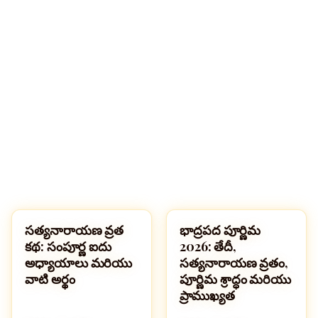
🔍
సత్యనారాయణ వ్రత
భాద్రపద పూర్ణిమ
పండుగలు
పండుగలు
కథ: సంపూర్ణ ఐదు
2026: తేదీ,
అధ్యాయాలు మరియు
సత్యనారాయణ వ్రతం,
వాటి అర్థం
పూర్ణిమ శ్రాద్ధం మరియు
ప్రాముఖ్యత