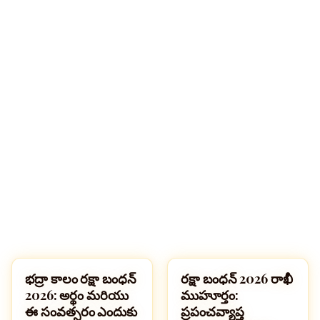
భద్రా కాలం రక్షా బంధన్
రక్షా బంధన్ 2026 రాఖీ
పండుగలు
పండుగలు
2026: అర్థం మరియు
ముహూర్తం:
ఈ సంవత్సరం ఎందుకు
ప్రపంచవ్యాప్త