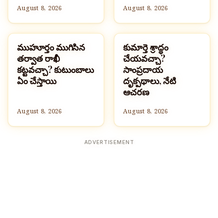
August 8, 2026
August 8, 2026
ముహూర్తం ముగిసిన
కుమార్తె శ్రాద్ధం
పండుగలు
పండుగలు
తర్వాత రాఖీ
చేయవచ్చా?
కట్టవచ్చా? కుటుంబాలు
సాంప్రదాయ
ఏం చేస్తాయి
దృక్పథాలు, నేటి
ఆచరణ
August 8, 2026
August 8, 2026
ADVERTISEMENT