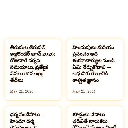
తిరుమల తిరుపతి
హిందువులు మరియు
పండుగలు
ప్రముఖ హిందువులు
క్యాలెండర్ జూన్ 2026:
ప్రపంచం ఆది
రోజువారీ దర్శన
శంకరాచార్యుల నుండి
సమయాలు, ప్రత్యేక
ఏమి నేర్చుకోవాలి —
సేవలు & ముఖ్య
ఆధునిక యుగానికి
తేదీలు
శాశ్వత జ్ఞానం
May 21, 2026
May 21, 2026
ధర్మ సందేహాలు –
శూద్రులు వేదాలు
హిందూమతం
హిందూమతం
హిందూ ధర్మ
చదివితే నాలుకలు
రహస్యాలు &
కోసారా? వేదాలు వింటే