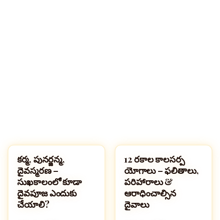
🔍
కర్మ, పునర్జన్మ,
12 రకాల కాలసర్ప
హిందూమతం
హిందూమతం
దైవస్మరణ –
యోగాలు – ఫలితాలు,
సుఖకాలంలో కూడా
పరిహారాలు &
దైవపూజ ఎందుకు
ఆరాధించాల్సిన
చేయాలి?
దైవాలు