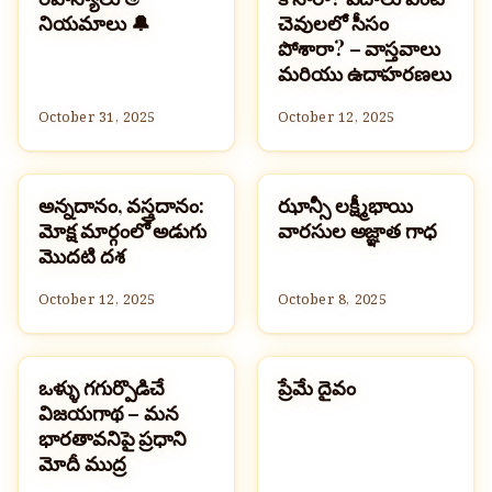
నియమాలు 🔔
చెవులలో సీసం
పోశారా? – వాస్తవాలు
మరియు ఉదాహరణలు
October 31, 2025
October 12, 2025
అన్నదానం, వస్త్రదానం:
ఝాన్సీ లక్ష్మీభాయి
హిందూమతం
హిందూమతం
మోక్ష మార్గంలో అడుగు
వారసుల అజ్ఞాత గాధ
మొదటి దశ
October 12, 2025
October 8, 2025
ఒళ్ళు గగుర్పొడిచే
ప్రేమే దైవం
హిందూమతం
హిందూమతం
విజయగాథ – మన
భారతావనిపై ప్రధాని
మోదీ ముద్ర