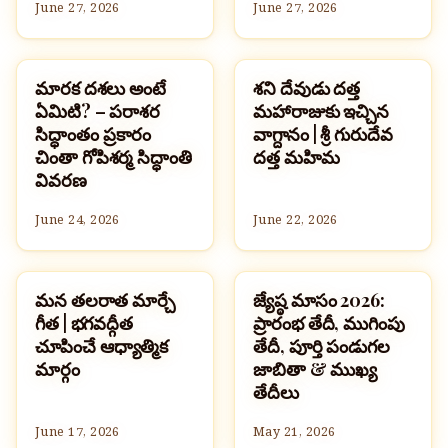
June 27, 2026
June 27, 2026
మారక దశలు అంటే
శని దేవుడు దత్త
హిందూమతం
హిందూమతం
ఏమిటి? – పరాశర
మహారాజుకు ఇచ్చిన
సిద్ధాంతం ప్రకారం
వాగ్దానం | శ్రీ గురుదేవ
చింతా గోపిశర్మ సిద్ధాంతి
దత్త మహిమ
వివరణ
June 24, 2026
June 22, 2026
మన తలరాత మార్చే
జ్యేష్ఠ మాసం 2026:
హిందూమతం
పండుగలు
గీత | భగవద్గీత
ప్రారంభ తేదీ, ముగింపు
చూపించే ఆధ్యాత్మిక
తేదీ, పూర్తి పండుగల
మార్గం
జాబితా & ముఖ్య
తేదీలు
June 17, 2026
May 21, 2026