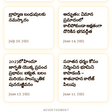
బ్రాహ్మణ బంధువులకు
అద్భుతం: విమాన
హిందూమతం
ఆధ్యాత్మికత
నమస్కారం
ప్రమాదంలో
కాలిపోకుండా అక్షతంగా
దొరికిన భగవద్గీత
July 20, 2025
June 14, 2025
2025లో హిందూ
సనాతన ధర్మం కోసం
హిందూమతం
హిందూమతం
జాగృతి యొక్క ప్రపంచ
నిర్మించిన భూమిని
ప్రభావం: ఐక్యత, బలం
కాపాడండి –
మరియు సాంస్కృతిక
శాతవాహన కాలేజ్
పునరుజ్జీవనం
పిలుపు
June 13, 2025
June 11, 2025
ADVERTISEMENT