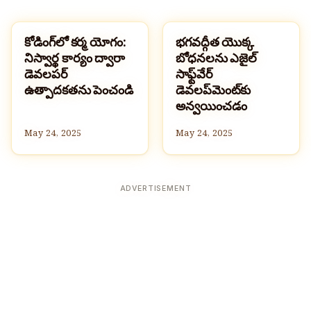
కోడింగ్‌లో కర్మ యోగం:
భగవద్గీత యొక్క
హిందూమతం
హిందూమతం
నిస్వార్థ కార్యం ద్వారా
బోధనలను ఎజైల్
డెవలపర్
సాఫ్ట్‌వేర్
ఉత్పాదకతను పెంచండి
డెవలప్‌మెంట్‌కు
అన్వయించడం
May 24, 2025
May 24, 2025
ADVERTISEMENT