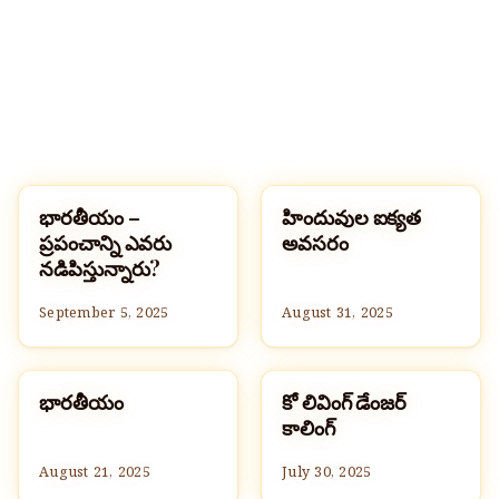
భారతీయం –
హిందువుల ఐక్యత
హిందూమతం
హిందూమతం
ప్రపంచాన్ని ఎవరు
అవసరం
నడిపిస్తున్నారు?
September 5, 2025
August 31, 2025
భారతీయం
కో లివింగ్ డేంజర్
హిందూమతం
హిందూమతం
కాలింగ్
August 21, 2025
July 30, 2025