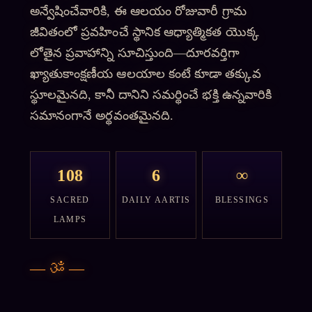
అన్వేషించేవారికి, ఈ ఆలయం రోజువారీ గ్రామ
జీవితంలో ప్రవహించే స్థానిక ఆధ్యాత్మికత యొక్క
లోతైన ప్రవాహాన్ని సూచిస్తుంది—దూరవర్తిగా
ఖ్యాతుకాంక్షణీయ ఆలయాల కంటే కూడా తక్కువ
స్థూలమైనది, కానీ దానిని సమర్థించే భక్తి ఉన్నవారికి
సమానంగానే అర్థవంతమైనది.
108
6
∞
SACRED
DAILY AARTIS
BLESSINGS
LAMPS
—
ॐ
—