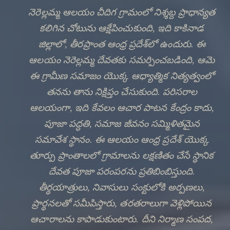
Every wick lit, every offering made at నెరెల్లమ్మ
ఆలయం, joins a river of devotion that flows
through every heart that has ever sought refuge
in హిందూ భక్తి.
✦
VIEW AARTI TIMES
DISCOVER HERITAGE
🔍