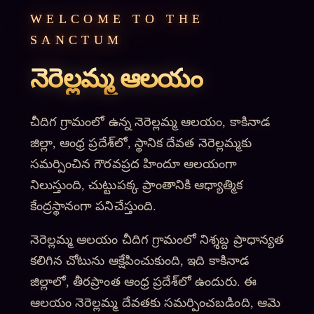
WELCOME TO THE
SANCTUM
నెరెల్లమ్మ ఆలయం
చీదిగ గ్రామంలో ఉన్న నెరెల్లమ్మ ఆలయం, కాకినాడ
జిల్లా, ఆంధ్ర ప్రదేశ్‌లో, స్థానిక దేవత నెరెల్లమ్మకు
సమర్పించిన గౌరవప్రద హిందూ ఆలయంగా
నిలుస్తుంది, చుట్టుపక్క ప్రాంతానికి ఆధ్యాత్మిక
కేంద్రస్థానంగా పనిచేస్తుంది.
నెరెల్లమ్మ ఆలయం చీదిగ గ్రామంలో నిశ్శబ్ద ప్రాధాన్యత
కలిగిన చోటును ఆక్షేపించుకుంది, ఇది కాకినాడ
జిల్లాలో, తీరప్రాంత ఆంధ్ర ప్రదేశ్‌లో ఉందురు. ఈ
ఆలయం నెరెల్లమ్మ దేవతకు సమర్పించబడింది, ఆమె