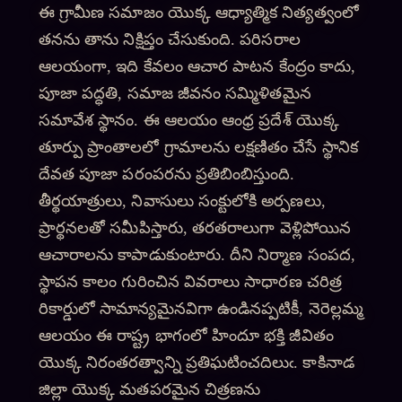
ఈ గ్రామీణ సమాజం యొక్క ఆధ్యాత్మిక నిత్యత్వంలో
తనను తాను నిక్షిప్తం చేసుకుంది. పరిసరాల
ఆలయంగా, ఇది కేవలం ఆచార పాటన కేంద్రం కాదు,
పూజా పద్ధతి, సమాజ జీవనం సమ్మిళితమైన
సమావేశ స్థానం. ఈ ఆలయం ఆంధ్ర ప్రదేశ్ యొక్క
తూర్పు ప్రాంతాలలో గ్రామాలను లక్షణితం చేసే స్థానిక
దేవత పూజా పరంపరను ప్రతిబింబిస్తుంది.
తీర్థయాత్రులు, నివాసులు సంక్టులోకి అర్పణలు,
ప్రార్థనలతో సమీపిస్తారు, తరతరాలుగా వెళ్లిపోయిన
ఆచారాలను కాపాడుకుంటారు. దీని నిర్మాణ సంపద,
స్థాపన కాలం గురించిన వివరాలు సాధారణ చరిత్ర
రికార్డులో సామాన్యమైనవిగా ఉండినప్పటికీ, నెరెల్లమ్మ
ఆలయం ఈ రాష్ట్ర భాగంలో హిందూ భక్తి జీవితం
యొక్క నిరంతరత్వాన్ని ప్రతిఘటించదిలుఁ. కాకినాడ
జిల్లా యొక్క మతపరమైన చిత్రణను