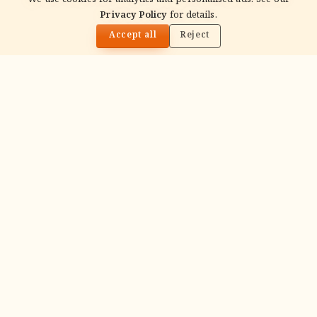
We use cookies for analytics and personalised ads. See our
Recitation of the deity's names and mantras
Privacy Policy
for details.
🌓
with flower offerings, performed in your name
Accept all
Reject
and gotra.
गं
Ganapati Homam
Sacred fire ritual to invoke Lord Ganesha —
performed before new beginnings and
important journeys.