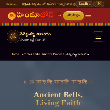
శుద్ధ చవితి
⛩ తిరుమల తిరుపతి — నేటి దర్శన సమయాలు
శుక్రవారం, 7 ఆగస్టు 2026
🔔 నవరాత్రి — 9 రోజులు 9 అమ్మవ
English
हिंदी
🔍
నోటిఫికేషన్లు
నెరెల్లమ్మ ఆలయం
ॐ
హిందూ భక్తి Sannidhi
Home
·
Temples
·
India
·
Andhra Pradesh
·
నెరెల్లమ్మ ఆలయం
॥ वसुधैव कुटुम्बकम् ॥
Light a Lamp,
Offer a Prayer