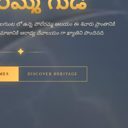
nt Bells,
ng Faith
తమైన గడ్డలగుంటలో పోలేరమ్మ ఆలయం ఆధ్యాత్మిక ప్రాముఖ్యతకు
యం దాని చుట్టుపక్క సమాజానికి భక్తి సేవ అందించింది. ఇది
మిక జీవనానికి అరణ్యస్థానం కూర్చే ఆలయ ఆరాధన యొక్క నిరంతర
పరను ప్రతిబింబిస్తుంది.
✦
IMES
DISCOVER HERITAGE