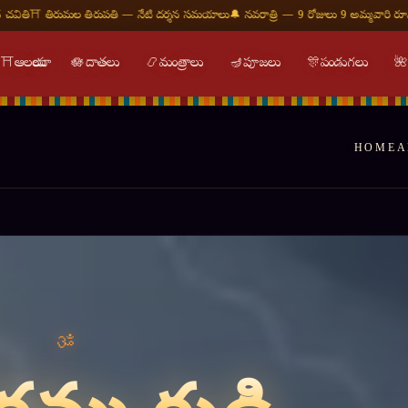
 నేటి దర్శన సమయాలు
🔔 నవరాత్రి — 9 రోజులు 9 అమ్మవారి రూపాలు
🕉 ఓం నమః శివాయ — శు
⛩
ఆలయాలు
🪷
దాతలు
📿
మంత్రాలు
🪔
పూజలు
🎊
పండుగలు

HOME
A
्तिः शान्तिः शान्तिः ॥