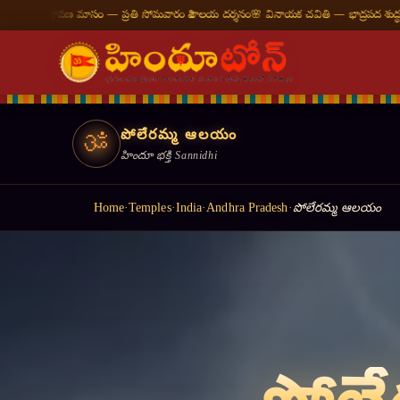
రతి సోమవారం శివాలయ దర్శనం
🌸 వినాయక చవితి — భాద్రపద శుద్ధ చవితి
⛩ తిరుమల తిరుపతి —
పోలేరమ్మ ఆలయం
ॐ
హిందూ భక్తి Sannidhi
Home
·
Temples
·
India
·
Andhra Pradesh
·
పోలేరమ్మ ఆలయం
॥ ॐ शान