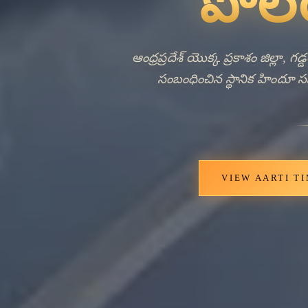
Ancie
Livi
ప్రకాశం జిల్లకు చెందిన శివారు ప్రాం
చిహ్నంగా నిలిచిఉంది. ఈ హిందూ దేవాల
ఆంధ్రప్రదేశ్ ప్రాంతంలో గ్రామీణ ధార్
పరం
VIEW AARTI T