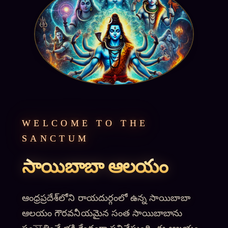
WELCOME TO THE
SANCTUM
సాయిబాబా ఆలయం
ఆంధ్రప్రదేశ్‌లోని రాయదుర్గంలో ఉన్న సాయిబాబా
ఆలయం గౌరవనీయమైన సంత సాయిబాబాను