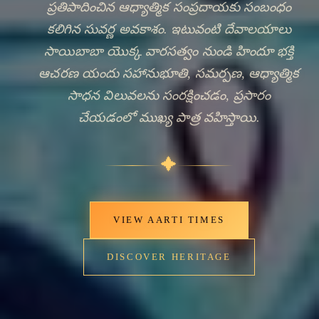
ప్రతిపాదించిన ఆధ్యాత్మిక సంప్రదాయకు సంబంధం
కలిగిన సువర్ణ అవకాశం. ఇటువంటి దేవాలయాలు
సాయిబాబా యొక్క వారసత్వం నుండి హిందూ భక్తి
ఆచరణ యందు సహానుభూతి, సమర్పణ, ఆధ్యాత్మిక
సాధన విలువలను సంరక్షించడం, ప్రసారం
చేయడంలో ముఖ్య పాత్ర వహిస్తాయి.
✦
VIEW AARTI TIMES
DISCOVER HERITAGE