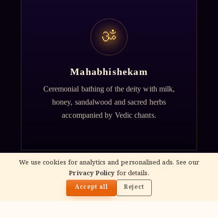
ॐ
Mahabhishekam
Ceremonial bathing of the deity with milk,
honey, sandalwood and sacred herbs
accompanied by Vedic chants.
We use cookies for analytics and personalised ads. See our
Privacy Policy
for details.
🌓
Accept all
Reject
ॐ