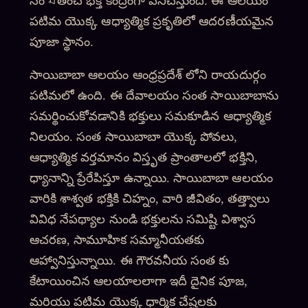
సంমతించే భక్తి కేంద్రంగా పనిచేస్తుంది. ఈ ఆలయం
పటిమ యొక్క ఆధ్యాత్మిక ప్రకృతిలో ఆదరణీయమైన
పూజా స్థానం.
సాయిబాబా ఆలయం ఆంధ్రప్రదేశ్ లోని రాయదుర్గం
పటిమలో ఉంది. ఈ దేవాలయం సంత సాయిబాబాను
సమర్థించుకోవడానికి భక్తులు సమకూడిన ఆధ్యాత్మిక
నిలయం. సంత సాయిబాబా యొక్క పోవలు,
ఆధ్యాత్మిక వర్తమానం విస్తృత ప్రాంతాలలో భక్తిని,
ధ్యానాన్ని ప్రేరేపిస్తూ ఉన్నాయి. సాయిబాబా ఆలయం
వారికి శాశ్వత భక్తికి చిహ్నం, వారి జీవితం, తత్త్వాలు
వివిధ నేపథ్యాల నుండి భక్తులను సమిష్టి విశ్వాస
ఆచరణ, సామూహిక సమ్మానీయతకు
ఆహ్వానిస్తున్నాయి. ఈ గౌరవనీయ సంత కు
కేటాయించిన ఆలయాలలాగా ఇదీ దైనిక పూజ,
మరియు పటిమ యొక్క ధార్మిక చేష్టలకు