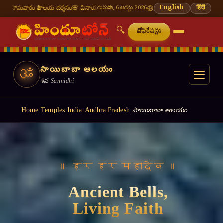
ర్శనం
🌸 వినాయక చవితి — భాద్రపద శుద్ధ చవితి
గురువారం, 6 ఆగస్టు 2026
⛩ తిరుమల తిరుపతి — నేటి దర్శన సమయాలు
English
हिंदी
🔍
నోటిఫికేషన్లు
సాయిబాబా ఆలయం
ॐ
శివ Sannidhi
Home
·
Temples
·
India
·
Andhra Pradesh
·
సాయిబాబా ఆలయం
॥ हर हर महादेव ॥
Ancient Bells,
Living Faith