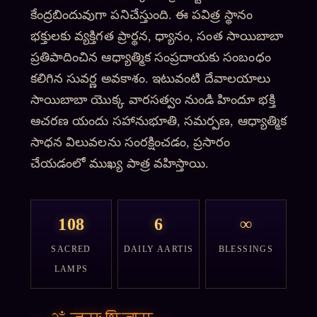
కేంద్రబిందువుగా పనిచేస్తుంది. ఈ పవిత్ర స్థానం
భక్తులకు వ్యక్తిగత ప్రార్థన, ధ్యానం, సంత సాయిబాబా
ప్రతిపాదించిన ఆధ్యాత్మిక సంప్రదాయకు సంబంధం
కలిగిన సువర్ణ అవకాశం. ఇటువంటి దేవాలయాలు
సాయిబాబా యొక్క వారసత్వం నుండి హిందూ భక్తి
ఆచరణ యందు సహానుభూతి, సమర్పణ, ఆధ్యాత్మిక
సాధన విలువలను సంరక్షించడం, ప్రసారం
చేయడంలో ముఖ్య పాత్ర వహిస్తాయి.
108
6
∞
SACRED
DAILY AARTIS
BLESSINGS
LAMPS