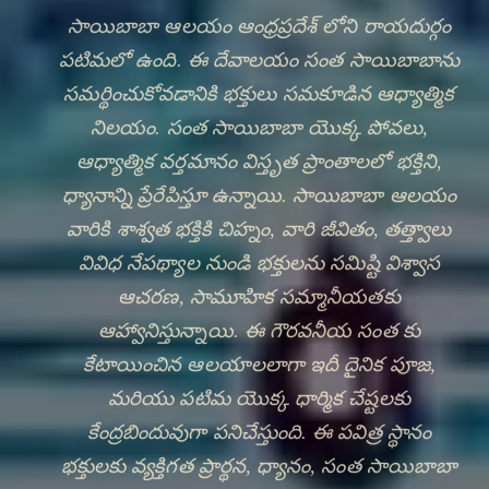
సాయిబాబా ఆలయం ఆంధ్రప్రదేశ్ లోని రాయదుర్గం
పటిమలో ఉంది. ఈ దేవాలయం సంత సాయిబాబాను
సమర్థించుకోవడానికి భక్తులు సమకూడిన ఆధ్యాత్మిక
నిలయం. సంత సాయిబాబా యొక్క పోవలు,
ఆధ్యాత్మిక వర్తమానం విస్తృత ప్రాంతాలలో భక్తిని,
ధ్యానాన్ని ప్రేరేపిస్తూ ఉన్నాయి. సాయిబాబా ఆలయం
వారికి శాశ్వత భక్తికి చిహ్నం, వారి జీవితం, తత్త్వాలు
వివిధ నేపథ్యాల నుండి భక్తులను సమిష్టి విశ్వాస
ఆచరణ, సామూహిక సమ్మానీయతకు
🔍
ఆహ్వానిస్తున్నాయి. ఈ గౌరవనీయ సంత కు
కేటాయించిన ఆలయాలలాగా ఇదీ దైనిక పూజ,
మరియు పటిమ యొక్క ధార్మిక చేష్టలకు
కేంద్రబిందువుగా పనిచేస్తుంది. ఈ పవిత్ర స్థానం
భక్తులకు వ్యక్తిగత ప్రార్థన, ధ్యానం, సంత సాయిబాబా