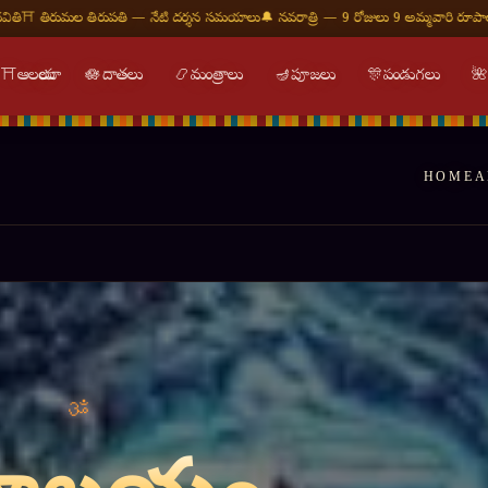
ి దర్శన సమయాలు
🔔 నవరాత్రి — 9 రోజులు 9 అమ్మవారి రూపాలు
🕉 ఓం నమః శివాయ — శుభ ది
⛩
ఆలయాలు
🪷
దాతలు
📿
మంత్రాలు
🪔
పూజలు
🎊
పండుగలు

HOME
A
्तिः शान्तिः शान्तिः ॥