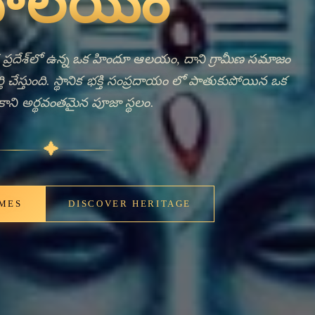
nt Bells,
ng Faith
శ్ యొక్క తీరప్రాంత ప్రాంతం నుండి 532005 పిన్ కోడ్ ప్రాంతం
ఉంది. ఈ హిందూ ఆలయం గ్రామ నివాసుల కోసం పూజా కేంద్రం
 పనిచేస్తుంది. ఆంధ్ర ప్రదేశ్ అంతటా ఉన్న అనేక గ్రామీణ
్యాత్మికతలో ఆలయ జీవితం యొక్క శాశ్వత స్థానం ను
ీ ప్రార్థనలు మరియు సంప్రదాయ క్రియలకు సమకూడే స్థలాన్ని
 సంసిద్ధత ఈ ప్రాంతం యొక్క లోతైన-నిలిచిన హిందూ ధార్మిక
క గుళ్ళు సంపీడలకు భక్తి యొక్క గట్టిబిలుసుగా సేవ చేసుకుంటూ
న్న ఉన్నప్పటికీ, అటువంటి గ్రామ ఆలయాలు తరచుగా వారి
యి, చేష్టా విధానాలను సంరక్షించి, నివాసులను వారి సంపద
ెంపొందిస్తాయి. శివాలయం గ్రామీణ ఆంధ్ర ప్రదేశ్‌లో ఆలయాలు