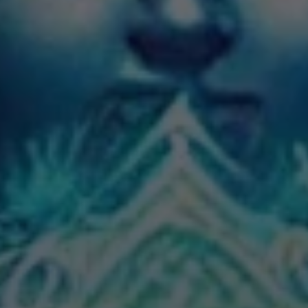
న కాని అत్యవసర పాత్రను ఉదాహరణ చేస్తుంది.
✦
IMES
DISCOVER HERITAGE