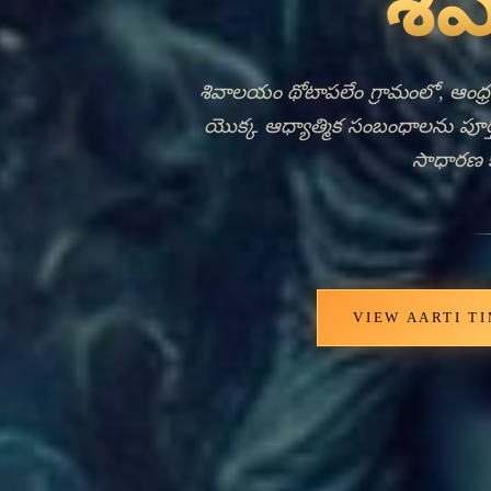
Ancie
Livi
శివాలయం థోటాపలేం గ్రామంలో ఆంధ్ర ప్రదే
సమీపంలో ఉన్న ఒక స్థానంలో నిలిచి 
మరియు సామాజిక సమావేశ కేంద్రం వలె
ఆలయాల వలె, శివాలయం గ్రామ ఆధ
ప్రతిబింబిస్తుంది, దేవతలు రోజువార
అందిస్తుంది. థోటాపలేంలో ఆలయం యొక్క
సంస్కృతిని సూచిస్తుంది, ఇక్కడ స్థాని
ఉన్నాయి. సర్వసామర్థ్య నుండి చి
సమాజాలకు ముఖ్యమైన అర్థం కలిగి ఉంటా
తో సంబంధం చేసే ఆధ్యాత్మిక బంధాలను ప