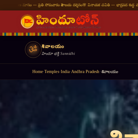
ోమవారం శివాలయ దర్శనం
🌸 వినాయక చవితి — భాద్రపద శుద్ధ చవితి
⛩ తిరుమల తిరుపతి — నేట
శివాలయం
ॐ
హిందూ భక్తి Sannidhi
Home
·
Temples
·
India
·
Andhra Pradesh
·
శివాలయం
॥ ॐ शान