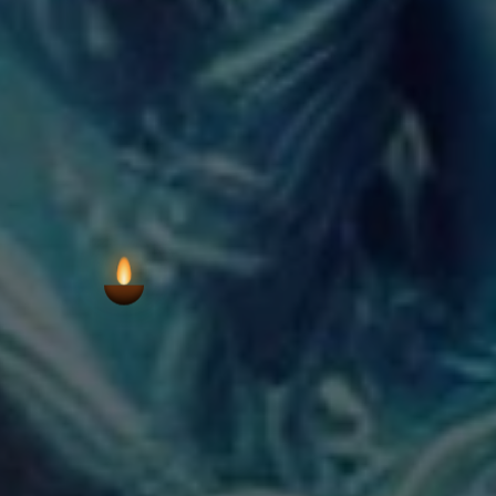
కొనసాగించే నిస్సందేహమై
VIEW AARTI T