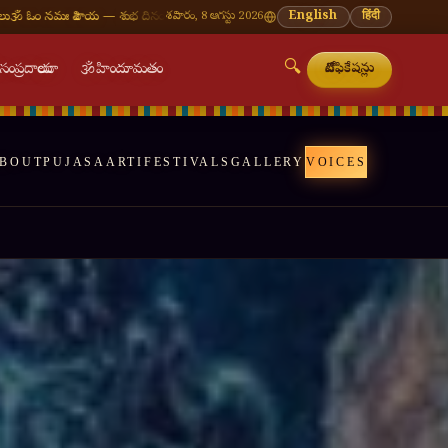
నం
🪔 శ్రావణ మాసం — ప్రతి సోమవారం శివాలయ దర్శనం
శనివారం, 8 ఆగస్టు 2026
🌸 వినాయక చవితి — భాద్రపద శుద్ధ చవిత
English
हिंदी
🔍

సంప్రదాయాలు
🕉
హిందూమతం
నోటిఫికేషన్లు
BOUT
PUJAS
AARTI
FESTIVALS
GALLERY
VOICES
🔍