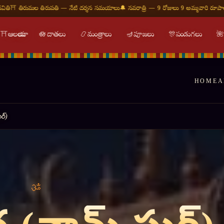
ేటి దర్శన సమయాలు
🔔 నవరాత్రి — 9 రోజులు 9 అమ్మవారి రూపాలు
🕉 ఓం నమః శివాయ — శుభ 
⛩
ఆలయాలు
🪷
దాతలు
📿
మంత్రాలు
🪔
పూజలు
🎊
పండుగలు

HOME
A
ఘర్)
्तिः शान्तिः शान्तिः ॥