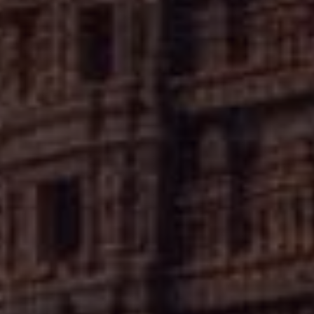
్యమైన నిక్షేపాగారాలను సూచిస్తాయి.
✦
IMES
DISCOVER HERITAGE