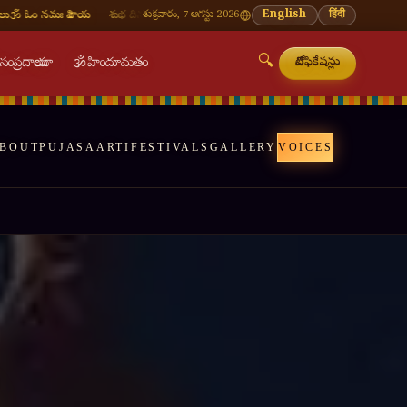
దినం
🪔 శ్రావణ మాసం — ప్రతి సోమవారం శివాలయ దర్శనం
శుక్రవారం, 7 ఆగస్టు 2026
🌸 వినాయక చవితి — భాద్రపద శుద్ధ చ
English
हिंदी
🔍

సంప్రదాయాలు
🕉
హిందూమతం
నోటిఫికేషన్లు
BOUT
PUJAS
AARTI
FESTIVALS
GALLERY
VOICES
🔍