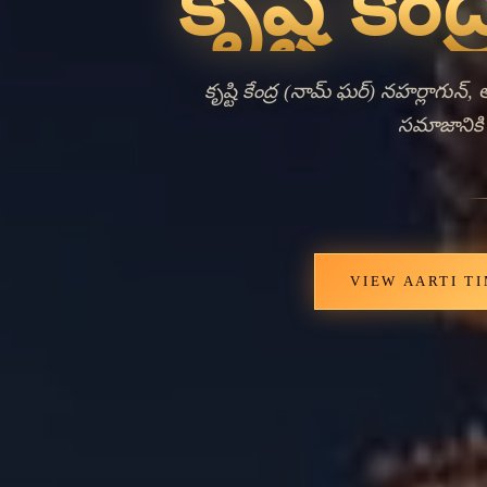
Ancie
Livi
కృష్టి కేంద్ర, స్థానికంగా నామ్ ఘర్ అన
ఉన్న నహర్లాగున్ పట్టణంలో ఉంది. 
సంబంధాలకు సంబంధం కోసం ఒక కీలక ఆధ్య
పూజా మరియు సాంస్కృతిక పాటన స
ప్రతిబింబిస్తుంది, ఇది ఈ ప్రాం
ప్రతిఫలిస్తుంది. వాణిజ్య మరియు పరిపాల
ఆధుনికీకరణ మధ్యలో హిందూ ఆధ్
సంవత్సరం పొడవునా సందర్శకులను మర
కుటుంబాల భక్తి జీవితంలో దానిస్థానా
సంప్రదాయలకు నిలయమై ఉండటంతో, 