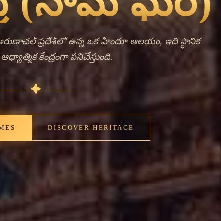
nt Bells,
ng Faith
ి పిలువబడుతుంది, అరుణాచల్ ప్రదేశ్‌లోని పాపుమ్ పారే జిల్లాలో
ఈ హిందూ ఆలయం భక్తులు తమ విశ్వాసం మరియు సాంప్రదాయ
ాత్మిక ఆధారస్థంబంగా పనిచేస్తుంది. నామ్ ఘర్ పేరు భక్తి
మీకృతమయ్యే సమావేశ స్థానంగా ఆలయం యొక్క పాత్రను
తం యొక్క హిందూ ఆరాధన మరియు పవిత్ర సమావేశ పద్ధతిని
నా కేంద్రంగా ఎదుగుతున్న పట్టణంలో ఉన్నప్పటికీ, కృష్టి కేంద్ర
యాత్మిక విలువలతో సంపర్కం కాపాడుకుంటుంది. ఆలయం
ియు సాధకులను స్వాగతిస్తుంది, నహర్లాగున్‌లోని హిందూ
న్ని నిలుపుకుంటుంది. అరుణాచల్ ప్రదేశ్ విభిన్న ఆధ్యాత్మిక
ఈ ఆలయం వంటి దేవాలయాలు ఈశాన్య ప్రాంతంలో హిందూ