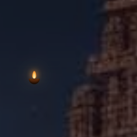
సాధన యొక్క ముఖ
VIEW AARTI T