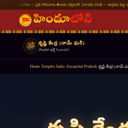
ి సోమవారం శివాలయ దర్శనం
🌸 వినాయక చవితి — భాద్రపద శుద్ధ చవితి
⛩ తిరుమల తిరుపతి — న
కృష్టి కేంద్ర (నామ్ ఘర్)
ॐ
హిందూ భక్తి Sannidhi
Home
·
Temples
·
India
·
Arunachal Pradesh
·
కృష్టి కేంద్ర (నామ్ 
॥ ॐ शान