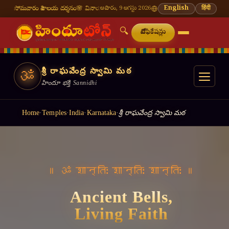
శివాలయ దర్శనం
🌸 వినాయక చవితి — భాద్రపద శుద్ధ చవితి
ఆదివారం, 9 ఆగస్టు 2026
⛩ తిరుమల తిరుపతి — నేటి దర్శన
English
हिंदी
🔍
నోటిఫికేషన్లు
శ్రీ రాఘవేంద్ర స్వామి మఠ
ॐ
హిందూ భక్తి Sannidhi
Home
·
Temples
·
India
·
Karnataka
·
శ్రీ రాఘవేంద్ర స్వామి మఠ
॥ ॐ शान्तिः शान्तिः शान्तिः ॥
Ancient Bells,
Living Faith