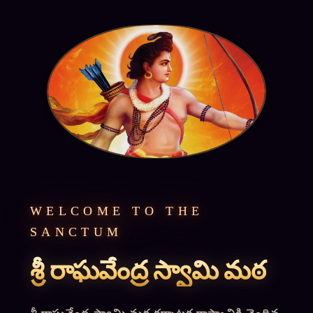
WELCOME TO THE
SANCTUM
శ్రీ రాఘవేంద్ర స్వామి మఠ