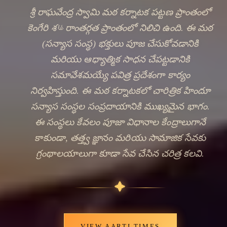
శ్రీ రాఘవేంద్ర స్వామి మఠ కర్నాటక పట్టణ ప్రాంతంలో
కెంగేరి శહరాంతర్గత ప్రాంతంలో నిలిచి ఉంది. ఈ మఠ
(సన్యాస సంస్థ) భక్తులు పూజ చేసుకోవడానికి
మరియు ఆధ్యాత్మిక సాధన చేపట్టడానికి
సమావేశమయ్యే పవిత్ర ప్రదేశంగా కార్యం
నిర్వహిస్తుంది. ఈ మఠ కర్నాటకలో చారిత్రిక హిందూ
సన్యాస సంస్థల సంప్రదాయానికి ముఖ్యమైన భాగం.
ఈ సంస్థలు కేవలం పూజా విధానాల కేంద్రాలుగానే
🔍
కాకుండా, తత్త్వ జ్ఞానం మరియు సామాజిక సేవకు
గ్రంథాలయాలుగా కూడా సేవ చేసిన చరిత్ర కలవి.
✦
VIEW AARTI TIMES