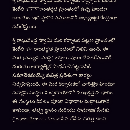
శ్రీ రాఘవేంద్ర స్వామి మఠ కర్నాటక రాష్ట్రానికి చెందిన
కెంగేరి శहरాంతర్గత ప్రాంతంలో ఉన్న హిందూ
ఆలయం. ఇది స్థానిక సమాజానికి ఆధ్యాత్మిక కేంద్రంగా
పనిచేస్తుంది.
శ్రీ రాఘవేంద్ర స్వామి మఠ కర్నాటక పట్టణ ప్రాంతంలో
కెంగేరి శહరాంతర్గత ప్రాంతంలో నిలిచి ఉంది. ఈ
మఠ (సన్యాస సంస్థ) భక్తులు పూజ చేసుకోవడానికి
మరియు ఆధ్యాత్మిక సాధన చేపట్టడానికి
సమావేశమయ్యే పవిత్ర ప్రదేశంగా కార్యం
నిర్వహిస్తుంది. ఈ మఠ కర్నాటకలో చారిత్రిక హిందూ
సన్యాస సంస్థల సంప్రదాయానికి ముఖ్యమైన భాగం.
ఈ సంస్థలు కేవలం పూజా విధానాల కేంద్రాలుగానే
కాకుండా, తత్త్వ జ్ఞానం మరియు సామాజిక సేవకు
గ్రంథాలయాలుగా కూడా సేవ చేసిన చరిత్ర కలవి.