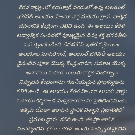
Every wick lit, every offering made at అలయిల్
భగవతీ ఆలయం, joins a river of devotion that
flows through every heart that has ever sought
refuge in హిందూ భక్తి.
✦
VIEW AARTI TIMES
DISCOVER HERITAGE
🔍