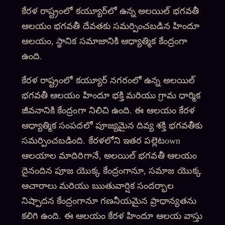
కేరళ రాష్ట్రంలో కయ్యూర్‌లో ఉన్న అలయిల్ భగవతీ
ఆలయం భగవతీ దేవతకు సమర్పించబడిన హిందూ
ఆలయం, స్థానిక సమాజానికి ఆధ్యాత్మిక కేంద్రంగా
ఉంది.
కేరళ రాష్ట్రంలో కయ్యూర్ నగరంలో ఉన్న అలయిల్
భగవతీ ఆలయం హిందూ భక్తి మరియు గ్రామ ధార్మిక
జీవనానికి కేంద్రంగా నిలిచి ఉంది. ఈ ఆలయం కేరళ
ఆధ్యాత్మిక సంపదలో పూజ్యమైన దివ్య శక్తి భగవతీకు
సమర్పించబడింది. కేరళలోని ఇతర పల్లెటown
ఆలయాల మాదిరిగానే, అలయిల్ భగవతీ ఆలయం
దైనందిన పూజ యొక్క కేంద్రంగానూ, సమాజ యొక్క
ఆచారాలు మరియు ఋతువార్షిక సందర్భాల
నిష్పాదన కేంద్రంగానూ గణనీయమైన ప్రాధాన్యతను
కలిగి ఉంది. ఈ ఆలయం కేరళ హిందూ ఆలయ వాస్తు