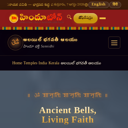
ాద్రపద శుద్ధ చవితి
⛩ తిరుమల తిరుపతి — నేటి దర్శన సమయాలు
శుక్రవారం, 7 ఆగస్టు 2026
🔔 నవరాత్రి — 9 రోజులు 9
English
हिंदी
🔍
నోటిఫికేషన్లు
అలయిల్ భగవతీ ఆలయం
ॐ
హిందూ భక్తి Sannidhi
Home
·
Temples
·
India
·
Kerala
·
అలయిల్ భగవతీ ఆలయం
॥ वसुधैव कुटुम्बकम् ॥
Light a Lamp,
Offer a Prayer