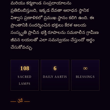
మరియు కర్మకాండ సంప్రదాయాలను
ప్రతిబింబిస్తుంది, ఇక్కడ దేవతా ఆరాధన స్థానిక
విశ్వాస ప్రణాళికలో ప్రముఖ స్థానం కలిగి ఉంది. ఈ
ప్రాంతానికి సందర్శించిన భక్తులు కేరళ ఆలయ
సంస్కృతి ప్రాచీన భక్తి రూపాలను సమకాలీన గ్రామీణ
జీవన లయలతో ఎలా సమన్వయం చేస్తుందో అర్థం
చేసుకోవచ్చు.
108
6
∞
SACRED
DAILY AARTIS
BLESSINGS
LAMPS
—
ॐ
—