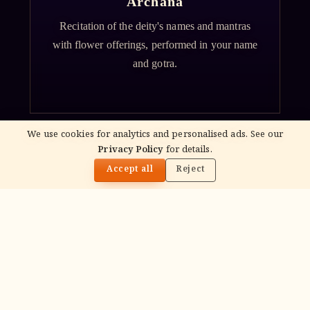
Archana
Recitation of the deity's names and mantras
with flower offerings, performed in your name
and gotra.
We use cookies for analytics and personalised ads. See our
Privacy Policy
for details.
🌓
Accept all
Reject
गं
Ganapati Homam
Sacred fire ritual to invoke Lord Ganesha —
performed before new beginnings and
important journeys.