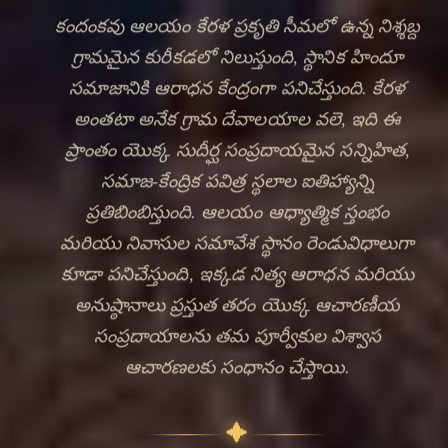
కందంకవు ఆలయం కేరళ ప్రకృతి సీమలో ఉన్న నిశ్శబ్ద
గ్రామమైన కురీకడలో నిలుస్తుంది, స్థానిక హిందూ
సమాజానికి ఆరాధన కేంద్రంగా పనిచేస్తుంది. కేరళ
అంతటా అనేక గ్రామ దేవాలయాల వలె, ఇది ఈ
ప్రాంతం యొక్క సుదీర్ఘ సంప్రదాయమైన సన్నిహిత,
సమాజ-కేంద్రిక పవిత్ర స్థలాల ఐతిహ్యాన్ని
ప్రతిబింబిస్తుంది. ఆలయం ఆధ్యాత్మిక స్తంభం
మరియు నివాసుల సమావేశ స్థానం రెండువిధాలుగా
🔍
కూడా పనిచేస్తుంది, ఇక్కడ నిత్య ఆరాధన మరియు
అనుష్ఠానాలు ప్రస్తుత తరం యొక్క ఆచారణీయ
సంప్రదాయాలను తమ పూర్వీకుల విశ్వాస
ఆచారణలకు సంధానం చేస్తాయి.
✦