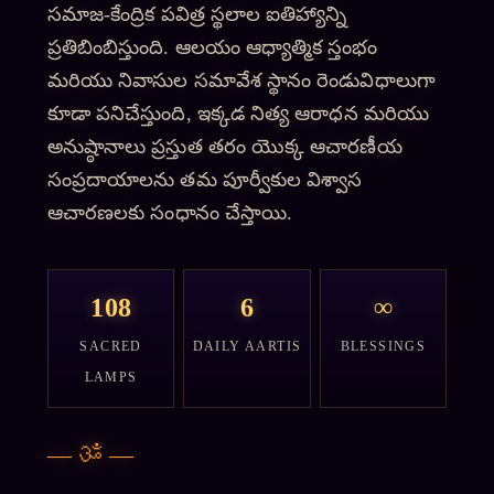
సమాజ-కేంద్రిక పవిత్ర స్థలాల ఐతిహ్యాన్ని
ప్రతిబింబిస్తుంది. ఆలయం ఆధ్యాత్మిక స్తంభం
మరియు నివాసుల సమావేశ స్థానం రెండువిధాలుగా
కూడా పనిచేస్తుంది, ఇక్కడ నిత్య ఆరాధన మరియు
అనుష్ఠానాలు ప్రస్తుత తరం యొక్క ఆచారణీయ
సంప్రదాయాలను తమ పూర్వీకుల విశ్వాస
ఆచారణలకు సంధానం చేస్తాయి.
108
6
∞
SACRED
DAILY AARTIS
BLESSINGS
LAMPS
—
ॐ
—