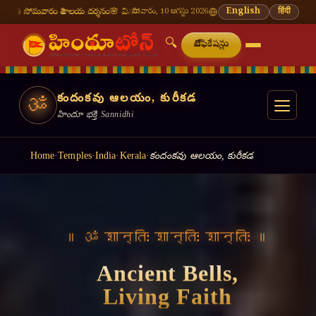
వాలయ దర్శనం
🌸 వినాయక చవితి — భాద్రపద శుద్ధ చవితి
సోమవారం, 10 ఆగస్టు 2026
⛩ తిరుమల తిరుపతి — నేటి దర్శన స
English
हिंदी
🔍
నోటిఫికేషన్లు
కందంకవు ఆలయం, కురీకడ
ॐ
హిందూ భక్తి Sannidhi
Home
·
Temples
·
India
·
Kerala
·
కందంకవు ఆలయం, కురీకడ
॥ ॐ शान्तिः शान्तिः शान्तिः ॥
Ancient Bells,
Living Faith