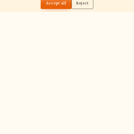
Archana
Accept all
Reject
Recitation of the deity's names and mantras
with flower offerings, performed in your name
and gotra.
गं
Ganapati Homam
Sacred fire ritual to invoke Lord Ganesha —
performed before new beginnings and
important journeys.