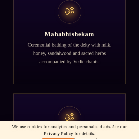
ॐ
Mahabhishekam
Ceremonial bathing of the deity with milk,
honey, sandalwood and sacred herbs
accompanied by Vedic chants.
ॐ
We use cookies for analytics and personalised ads. See our
Privacy Policy
for details.
🌓