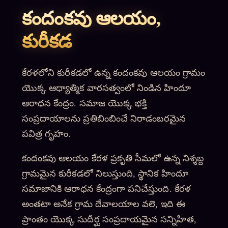
కందంకవు ఆలయం,
కురీకడ
కేరళలోని కురీకడలో ఉన్న కందంకవు ఆలయం గ్రామం
యొక్క ఆధ్యాత్మిక వారసత్వంలో నిండిన హిందూ
ఆరాధన కేంద్రం. సమాజ యొక్క భక్తి
సంప్రదాయాలను ప్రతిబింబించే నిరాడంబరమైన
పవిత్ర గృహం.
కందంకవు ఆలయం కేరళ ప్రకృతి సీమలో ఉన్న నిశ్శబ్ద
గ్రామమైన కురీకడలో నిలుస్తుంది, స్థానిక హిందూ
సమాజానికి ఆరాధన కేంద్రంగా పనిచేస్తుంది. కేరళ
అంతటా అనేక గ్రామ దేవాలయాల వలె, ఇది ఈ
ప్రాంతం యొక్క సుదీర్ఘ సంప్రదాయమైన సన్నిహిత,