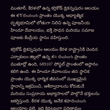
ముతూర్, కేరళలో ఉన్న కర్రికోడ్ థ్రికన్నపురం ఆలయం
ఈ శহరsuburb ప్రాంతం యొక్క ఆధ్యాత్మిక
దృశ్యభూమిలో లోతుగా నిలిచి ఉన్న పూజనీయ
హిందూ దేవాలయం, భక్తి సాధన మరియు సమాజ
పూజకు కేంద్రీయ స్థానం వహిస్తుంది.
కర్రికోడ్ థ్రికన్నపురం ఆలయం కేరళ రాష్ట్రానికి చెందిన
ఎర్నాకులం జిల్లలో ఉన్న శહరsuburb ప్రాంతం
ముతూర్లో ఉంది, 689107 పోస్టల్ ప్రాంతంలో ఆస్థానం
కలిగి ఉంది. ఈ హిందూ దేవాలయం తన స్థానిక
ప్రాంతం యొక్క ధార్మిక జీవనంలో ముఖ్యమైన
స్థానాన్ని ఆక్రమించి, ఆశీర్వాదాలను కోరుకునే
మరియు సంప్రదాయ అభ్యాసాలలో పాల్గొనే భక్తులను
ఆకర్షిస్తుంది. కేరళ యొక్క అనేక శహరsuburb
ఆలయాల వలె, ఇది కైవల్యంగా పరిణామం