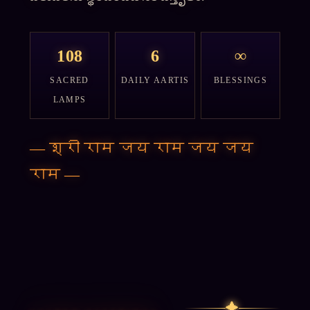
108
6
∞
SACRED
DAILY AARTIS
BLESSINGS
LAMPS
—
श्री राम जय राम जय जय
राम
—
✦