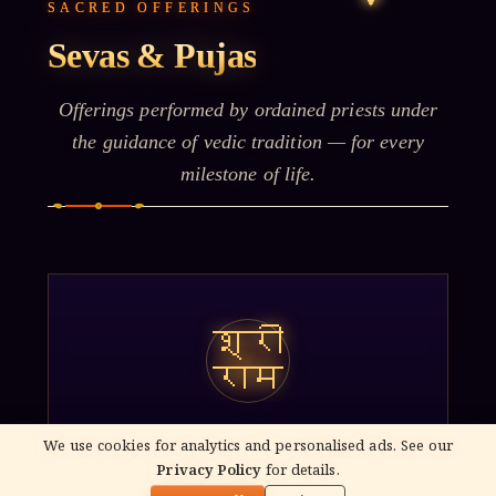
SACRED OFFERINGS
Sevas & Pujas
Offerings performed by ordained priests under
the guidance of vedic tradition — for every
milestone of life.
श्री
राम
Mahabhishekam
We use cookies for analytics and personalised ads. See our
Privacy Policy
for details.
Ceremonial bathing of the deity with milk,
🌓