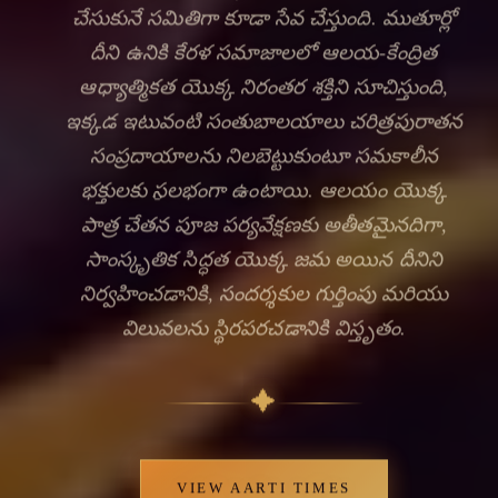
చేసుకునే సమితిగా కూడా సేవ చేస్తుంది. ముతూర్లో
దీని ఉనికి కేరళ సమాజాలలో ఆలయ-కేంద్రిత
ఆధ్యాత్మికత యొక్క నిరంతర శక్తిని సూచిస్తుంది,
ఇక్కడ ఇటువంటి సంతుబాలయాలు చరిత్రపురాతన
సంప్రదాయాలను నిలబెట్టుకుంటూ సమకాలీన
భక్తులకు సुలభంగా ఉంటాయి. ఆలయం యొక్క
పాత్ర చేతన పూజ పర్యవేక్షణకు అతీతమైనదిగా,
సాంస్కృతిక సిద్ధత యొక్క జమ అయిన దీనిని
నిర్వహించడానికి, సందర్శకుల గుర్తింపు మరియు
విలువలను స్థిరపరచడానికి విస్తృతం.
✦
VIEW AARTI TIMES