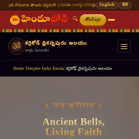
 శివాలయ దర్శనం
🌸 వినాయక చవితి — భాద్రపద శుద్ధ చవితి
గురువారం, 6 ఆగస్టు 2026
⛩ తిరుమల తిరుపతి — నేటి దర్శ
English
हिंदी
🔍
నోటిఫికేషన్లు
కర్రికోడ్ థ్రికన్నపురం ఆలయం
ॐ
రామ Sannidhi
Home
·
Temples
·
India
·
Kerala
·
కర్రికోడ్ థ్రికన్నపురం ఆలయం
॥ जय श्रीराम ॥
Ancient Bells,
Living Faith