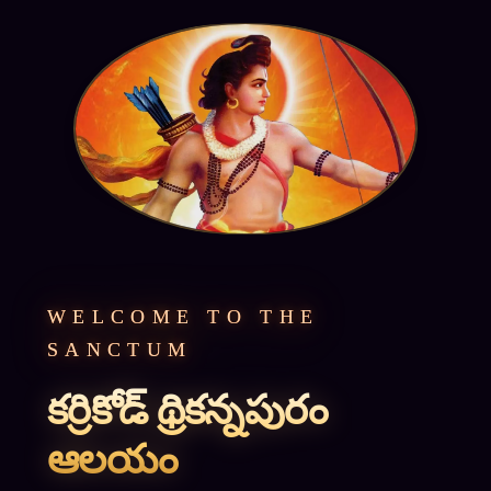
WELCOME TO THE
SANCTUM
కర్రికోడ్ థ్రికన్నపురం
ఆలయం