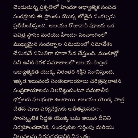
చెందుతున్న ప్రకృతిలో హిందూ ఆధ్యాత్మిక సంపద
సంరక్షణకు ఈ ప్రాంతం యొక్క లోతైన సంకల్పను
ప్రతిబింబిస్తుంది. ఆలయం రోజువారీ పూజకు ఒక
పవిత్ర స్థానం మరియు హిందూ పంచాంగంలో
ముఖ్యమైన సందర్భాల సమయంలో సమావేశం
చేసుకునే సమితిగా కూడా సేవ చేస్తుంది. ముతూర్లో
దీని ఉనికి కేరళ సమాజాలలో ఆలయ-కేంద్రిత
ఆధ్యాత్మికత యొక్క నిరంతర శక్తిని సూచిస్తుంది,
ఇక్కడ ఇటువంటి సంతుబాలయాలు చరిత్రపురాతన
సంప్రదాయాలను నిలబెట్టుకుంటూ సమకాలీన
భక్తులకు సुలభంగా ఉంటాయి. ఆలయం యొక్క పాత్ర
చేతన పూజ పర్యవేక్షణకు అతీతమైనదిగా,
సాంస్కృతిక సిద్ధత యొక్క జమ అయిన దీనిని
నిర్వహించడానికి, సందర్శకుల గుర్తింపు మరియు
విలువలను స్థిరపరచడానికి విస్తృతం.