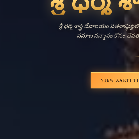
Ancie
Livi
శ్రీ ధర్మ శాస్త్ర దేవాలయం పతనామ
గణనీయమైన ఆధ్యాత్మిక ప్రాముఖ్
సమాజ సమావేశాల కేంద్ర బిందువుగా పని
ప్రతిబింబిస్తుంది. పతనామ్థిట్ట క
పొడవలాంటిగా గుర్తించబడింది, మ
ఆధ్యాత్మిక సాధన చేయడానికి వస్త
సైతన్యత మరియు ఐతిహ్యాన్ని ప్రతిబ
ప్రార్థన ద్వారా సంధానం కోసం విచారణ
సంప్రదాయాలలో ధార్మిక పూర్తి మరియు సా
ఆకర్షణీయ గమ్యస్థానంగా ఉ