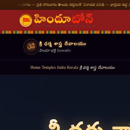
రతి సోమవారం శివాలయ దర్శనం
🌸 వినాయక చవితి — భాద్రపద శుద్ధ చవితి
⛩ తిరుమల తిరుపతి —
శ్రీ ధర్మ శాస్త్ర దేవాలయం
ॐ
హిందూ భక్తి Sannidhi
Home
·
Temples
·
India
·
Kerala
·
శ్రీ ధర్మ శాస్త్ర దేవాలయం
॥ ॐ शान