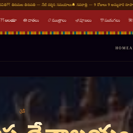
 నేటి దర్శన సమయాలు
🔔 నవరాత్రి — 9 రోజులు 9 అమ్మవారి రూపాలు
🕉 ఓం నమః శివాయ — శు
⛩
ఆలయాలు
🪷
దాతలు
📿
మంత్రాలు
🪔
పూజలు
🎊
పండుగలు

HOME
A
्तिः शान्तिः शान्तिः ॥