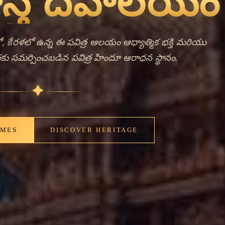
nt Bells,
ng Faith
్థిట్టలో ఉన్నాయి, ఇది కేరళ యొక్క సాంస్కృతిక దృశ్యంలో
యత కలిగిన పట్టణం. ఈ దేవాలయం హిందూ ఆరాధన మరియు
చేస్తుంది, ఈ ప్రాంతం యొక్క లోతైన ధార్మిక సంప్రదాయాలను
ూడా కేరళలో తీర్థయాత్ర మరియు విశ్వాసం యొక్క కేంద్రంగా
రియు ఈ దేవాలయం భక్తులు దేవుని దర్శనం కోసం మరియు
ారు. దేవాలయం ఈ ప్రాంతంలో హిందూ ఆరాధన యొక్క జీవంత
ింబిస్తుంది, దేవదర్శన కోసం సంప్రదాయ సంస్కారాలు మరియు
 చేసే సందర్శకులను స్వాగతం చేస్తుంది. కేరళ యొక్క హిందూ
ంస్కృతిక నిమగ్నత కోసం ఆశీర్వాదం చేసే వారికి పతనామ్థిట్ట
న్నట్లు దేవాలయం యొక్క ఉనికి ప్రదర్శిస్తుంది.