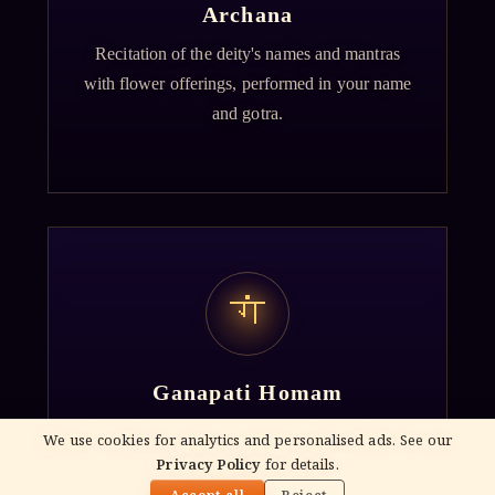
Archana
Recitation of the deity's names and mantras
with flower offerings, performed in your name
and gotra.
गं
Ganapati Homam
Sacred fire ritual to invoke Lord Ganesha —
We use cookies for analytics and personalised ads. See our
performed before new beginnings and
Privacy Policy
for details.
🌓
important journeys.