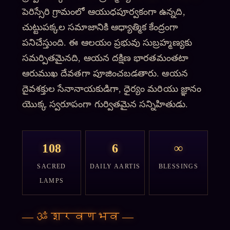
పెరిస్సేరి గ్రామంలో ఆయుధపూర్వకంగా ఉన్నది,
చుట్టుపక్కల సమాజానికి ఆధ్యాత్మిక కేంద్రంగా
పనిచేస్తుంది. ఈ ఆలయం ప్రభువు సుబ్రహ్మణ్యకు
సమర్పితమైనది, ఆయన దక్షిణ భారతమంతటా
ఆరుముఖ దేవతగా పూజించబడతారు. ఆయన
దైవశక్తుల సేనానాయకుడిగా, ధైర్యం మరియు జ్ఞానం
యొక్క స్వరూపంగా గుర్వితమైన సన్నిహితుడు.
108
6
∞
SACRED
DAILY AARTIS
BLESSINGS
LAMPS
—
ॐ शरवणभव
—