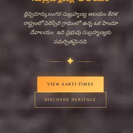
థ్రిప్పెరూర్కులంగర సుబ్రహ్మణ్య ఆలయం కేరళ
రాష్ట్రంలో పెరిస్సేరి గ్రామంలో ఉన్న ఒక హిందూ
దేవాలయం. ఇది ప్రభువు సుబ్రహ్మణ్యకు
సమర్పితమైనది.
✦
VIEW AARTI TIMES
DISCOVER HERITAGE
🔍