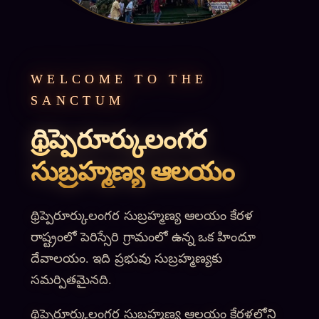
WELCOME TO THE
SANCTUM
థ్రిప్పెరూర్కులంగర
సుబ్రహ్మణ్య ఆలయం
థ్రిప్పెరూర్కులంగర సుబ్రహ్మణ్య ఆలయం కేరళ
రాష్ట్రంలో పెరిస్సేరి గ్రామంలో ఉన్న ఒక హిందూ
దేవాలయం. ఇది ప్రభువు సుబ్రహ్మణ్యకు
సమర్పితమైనది.
థ్రిప్పెరూర్కులంగర సుబ్రహ్మణ్య ఆలయం కేరళలోని