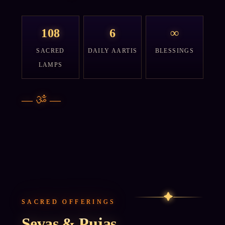
108
6
∞
SACRED
DAILY AARTIS
BLESSINGS
LAMPS
—
ॐ
—
✦
SACRED OFFERINGS
Sevas & Pujas