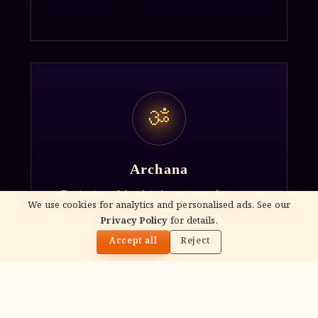
ॐ
Archana
Recitation of the deity's names and mantras
We use cookies for analytics and personalised ads. See our
with flower offerings, performed in your name
Privacy Policy
for details.
🌓
and gotra.
Accept all
Reject