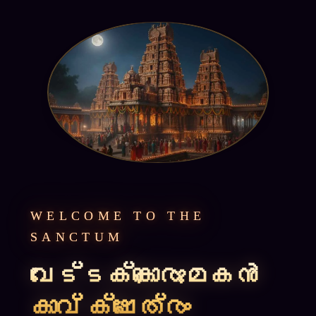
WELCOME TO THE
SANCTUM
വേട്ടക്കൊരുമകൻ
കാവ് ക്ഷേത്രം