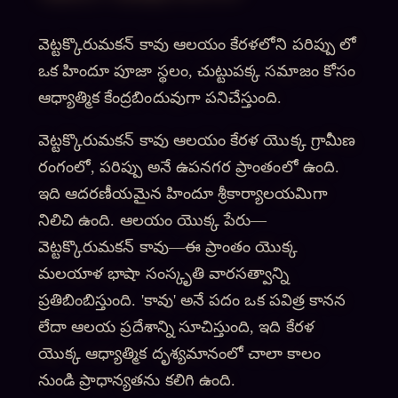
వెట్టక్కొరుమకన్ కావు ఆలయం కేరళలోని పరిప్పు లో
ఒక హిందూ పూజా స్థలం, చుట్టుపక్క సమాజం కోసం
ఆధ్యాత్మిక కేంద్రబిందువుగా పనిచేస్తుంది.
వెట్టక్కొరుమకన్ కావు ఆలయం కేరళ యొక్క గ్రామీణ
రంగంలో, పరిప్పు అనే ఉపనగర ప్రాంతంలో ఉంది.
ఇది ఆదరణీయమైన హిందూ శ్రీకార్యాలయమిగా
నిలిచి ఉంది. ఆలయం యొక్క పేరు—
వెట్టక్కొరుమకన్ కావు—ఈ ప్రాంతం యొక్క
మలయాళ భాషా సంస్కృతి వారసత్వాన్ని
ప్రతిబింబిస్తుంది. 'కావు' అనే పదం ఒక పవిత్ర కానన
లేదా ఆలయ ప్రదేశాన్ని సూచిస్తుంది, ఇది కేరళ
యొక్క ఆధ్యాత్మిక దృశ్యమానంలో చాలా కాలం
నుండి ప్రాధాన్యతను కలిగి ఉంది.