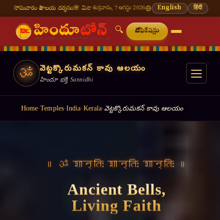
ాలయ దర్శనం
🌸 వినాయక చవితి — భాద్రపద శుద్ధ చవితి
శుక్రవారం, 7 ఆగస్టు 2026
⛩ తిరుమల తిరుపతి — నేటి దర్శన సమ
English
हिंदी
🔍
నోటిఫికేషన్లు
వెట్టక్కొరుమకన్ కావు ఆలయం
ॐ
హిందూ భక్తి Sannidhi
Home
·
Temples
·
India
·
Kerala
·
వెట్టక్కొరుమకన్ కావు ఆలయం
॥ ॐ शान्तिः शान्तिः शान्तिः ॥
Ancient Bells,
Living Faith