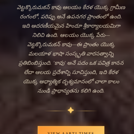
వెట్టక్కొరుమకన్ కావు ఆలయం కేరళ యొక్క గ్రామీణ
రంగంలో, పరిప్పు అనే ఉపనగర ప్రాంతంలో ఉంది.
ఇది ఆదరణీయమైన హిందూ శ్రీకార్యాలయమిగా
నిలిచి ఉంది. ఆలయం యొక్క పేరు—
వెట్టక్కొరుమకన్ కావు—ఈ ప్రాంతం యొక్క
మలయాళ భాషా సంస్కృతి వారసత్వాన్ని
ప్రతిబింబిస్తుంది. 'కావు' అనే పదం ఒక పవిత్ర కానన
లేదా ఆలయ ప్రదేశాన్ని సూచిస్తుంది, ఇది కేరళ
🔍
యొక్క ఆధ్యాత్మిక దృశ్యమానంలో చాలా కాలం
నుండి ప్రాధాన్యతను కలిగి ఉంది.
✦
VIEW AARTI TIMES