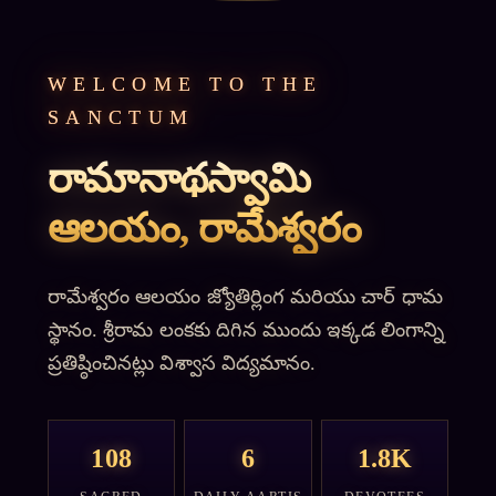
WELCOME TO THE
SANCTUM
రామానాథస్వామి
ఆలయం, రామేశ్వరం
రామేశ్వరం ఆలయం జ్యోతిర్లింగ మరియు చార్ ధామ
స్థానం. శ్రీరామ లంకకు దిగిన ముందు ఇక్కడ లింగాన్ని
ప్రతిష్ఠించినట్లు విశ్వాస విద్యమానం.
108
6
1.8K