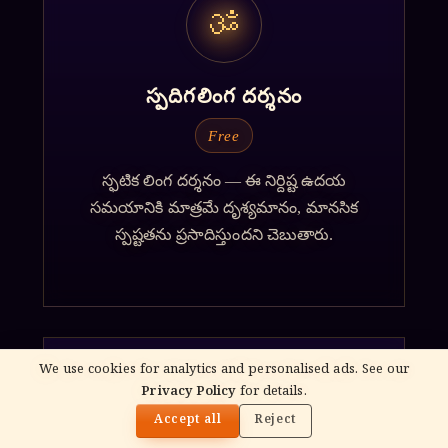
ॐ
స్పదిగలింగ దర్శనం
Free
స్ఫటిక లింగ దర్శనం — ఈ నిర్దిష్ట ఉదయ
సమయానికి మాత్రమే దృశ్యమానం, మానసిక
స్పష్టతను ప్రసాదిస్తుందని చెబుతారు.
We use cookies for analytics and personalised ads. See our
Privacy Policy
for details.
🌓
ॐ
Accept all
Reject