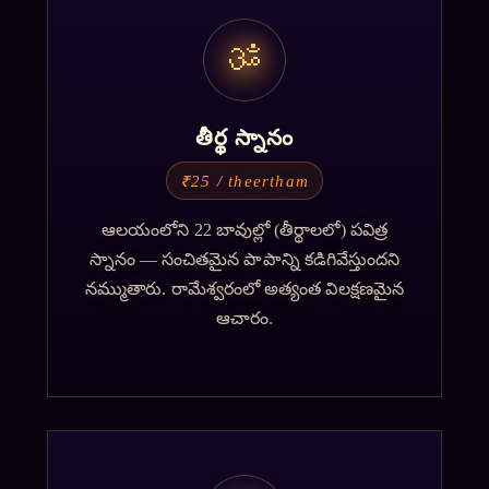
ॐ
తీర్థ స్నానం
₹25 / theertham
ఆలయంలోని 22 బావుల్లో (తీర్థాలలో) పవిత్ర
స్నానం — సంచితమైన పాపాన్ని కడిగివేస్తుందని
నమ్ముతారు. రామేశ్వరంలో అత్యంత విలక్షణమైన
ఆచారం.