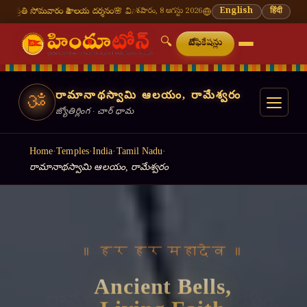
లయ దర్శనం
🌸 వినాయక చవితి — భాద్రపద శుద్ధ చవితి
శనివారం, 8 ఆగస్టు 2026
⛩ తిరుమల తిరుపతి — నేటి దర్శన సమయ
English
हिंदी
🔍
నోటిఫికేషన్లు
రామానాథస్వామి ఆలయం, రామేశ్వరం
ॐ
జ్యోతిర్లింగ · చార్ ధామ
Home
·
Temples
·
India
·
Tamil Nadu
·
రామానాథస్వామి ఆలయం, రామేశ్వరం
॥ हर हर महादेव ॥
Ancient Bells,
Living Faith