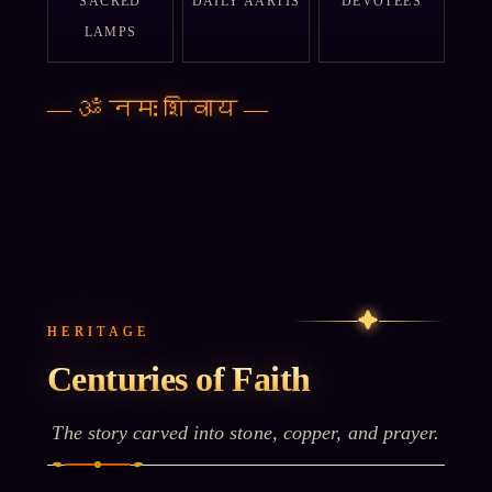
SACRED
DAILY AARTIS
DEVOTEES
LAMPS
—
ॐ नमः शिवाय
—
✦
HERITAGE
Centuries of Faith
The story carved into stone, copper, and prayer.