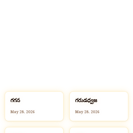
గ
గ
గగన
గరుడధ్వజ
G
G
May 28, 2026
May 28, 2026