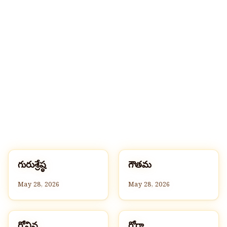
🔍
గ
గ
గురుశ్రేష్ఠ
గౌతమ
G
G
May 28, 2026
May 28, 2026
గోవిన్ద
గోరా
G
G