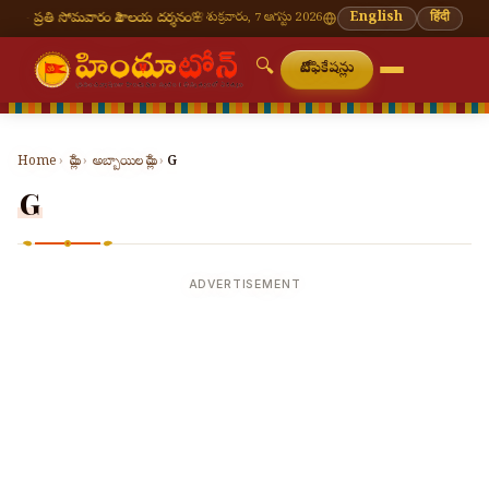
ప్రతి సోమవారం శివాలయ దర్శనం
🌸 వినాయక చవితి — భాద్రపద శుద్ధ చవితి
శుక్రవారం, 7 ఆగస్టు 2026
⛩ తిరుమల తిరుపతి
English
हिंदी
🔍
నోటిఫికేషన్లు
Home
›
పేర్లు
›
అబ్బాయిల పేర్లు
›
G
G
ADVERTISEMENT