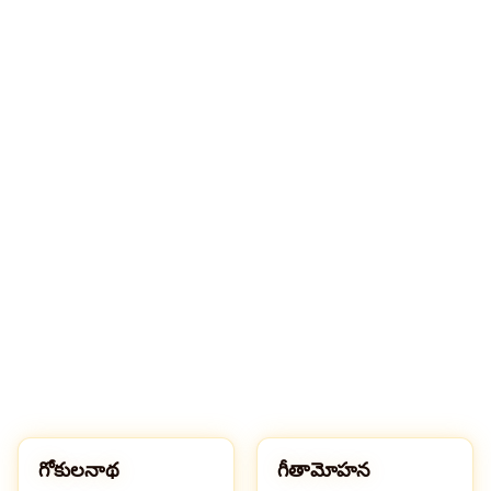
గ
గ
గోకులనాథ
గీతామోహన
G
G