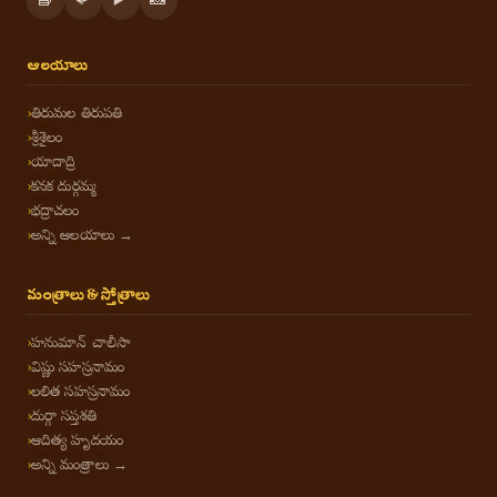
📘
🐦
▶️
📸
ఆలయాలు
తిరుమల తిరుపతి
శ్రీశైలం
యాదాద్రి
కనక దుర్గమ్మ
భద్రాచలం
అన్ని ఆలయాలు →
మంత్రాలు & స్తోత్రాలు
హనుమాన్ చాలీసా
విష్ణు సహస్రనామం
లలిత సహస్రనామం
దుర్గా సప్తశతి
ఆదిత్య హృదయం
అన్ని మంత్రాలు →