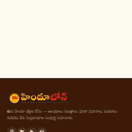
తెలుగు హిందూ భక్తుల కోసం — ఆలయాలు, మంత్రాలు, పూజా విధానాలు, పండుగలు
మరియు వేద సంప్రదాయాల సంపూర్ణ సమాచారం.