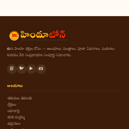
తెలుగు హిందూ భక్తుల కోసం — ఆలయాలు, మంత్రాలు, పూజా విధానాలు, పండుగలు
మరియు వేద సంప్రదాయాల సంపూర్ణ సమాచారం.
📘
🐦
▶️
📸
ఆలయాలు
తిరుమల తిరుపతి
శ్రీశైలం
యాదాద్రి
కనక దుర్గమ్మ
భద్రాచలం