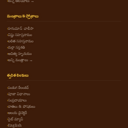
అన్ని ఆలయాలు →
మంత్రాలు & స్తోత్రాలు
హనుమాన్ చాలీసా
విష్ణు సహస్రనామం
లలిత సహస్రనామం
దుర్గా సప్తశతి
ఆదిత్య హృదయం
అన్ని మంత్రాలు →
త్వరిత లింకులు
పండుగ కేలండర్
పూజా విధానాలు
సంప్రదాయాలు
దాతలు & పోషకులు
ఆలయ డైరెక్టరీ
సైట్ మ్యాప్
English