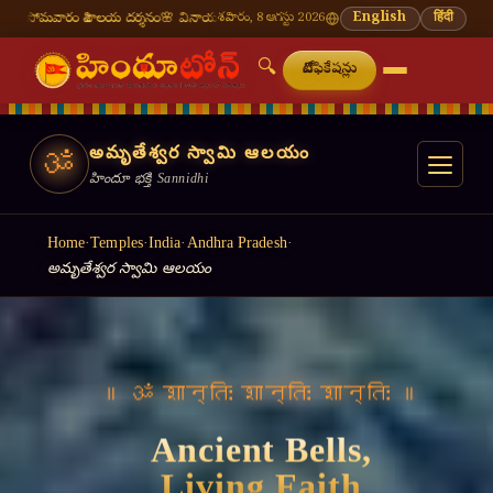
దర్శనం
🌸 వినాయక చవితి — భాద్రపద శుద్ధ చవితి
శనివారం, 8 ఆగస్టు 2026
⛩ తిరుమల తిరుపతి — నేటి దర్శన సమయాలు
English
हिंदी
🔍
నోటిఫికేషన్లు
అమృతేశ్వర స్వామి ఆలయం
ॐ
హిందూ భక్తి Sannidhi
Home
·
Temples
·
India
·
Andhra Pradesh
·
అమృతేశ్వర స్వామి ఆలయం
॥ ॐ शान्तिः शान्तिः शान्तिः ॥
Ancient Bells,
Living Faith