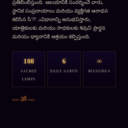
ప్రతిబింబిస్తుంది. ఆలయానికి సందర్శించే వారు,
స్థానిక సంప్రదాయాలు మరియు వ్యక్తిగత ఆరాధన
కలిసిన సేतువిధానాన్ని అనుభవిస్తారు,
యాత్రికులకు మరియు సాధకులకు శివుని ప్రార్థన
మరియు ధ్యానానికి ఆశ్రయం కల్పిస్తుంది.
108
6
∞
SACRED
DAILY AARTIS
BLESSINGS
LAMPS
—
ॐ
—