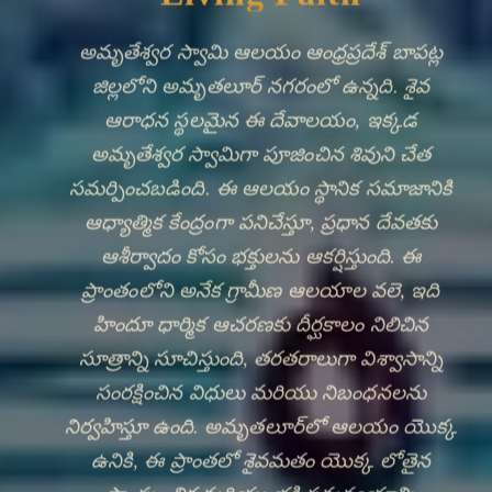
అమృతేశ్వర స్వామి ఆలయం ఆంధ్రప్రదేశ్ బాపట్ల
జిల్లలోని అమృతలూర్ నగరంలో ఉన్నది. శైవ
ఆరాధన స్థలమైన ఈ దేవాలయం, ఇక్కడ
అమృతేశ్వర స్వామిగా పూజించిన శివుని చేత
సమర్పించబడింది. ఈ ఆలయం స్థానిక సమాజానికి
ఆధ్యాత్మిక కేంద్రంగా పనిచేస్తూ, ప్రధాన దేవతకు
ఆశీర్వాదం కోసం భక్తులను ఆకర్షిస్తుంది. ఈ
ప్రాంతంలోని అనేక గ్రామీణ ఆలయాల వలె, ఇది
🔍
హిందూ ధార్మిక ఆచరణకు దీర్ఘకాలం నిలిచిన
సూత్రాన్ని సూచిస్తుంది, తరతరాలుగా విశ్వాసాన్ని
సంరక్షించిన విధులు మరియు నిబంధనలను
నిర్వహిస్తూ ఉంది. అమృతలూర్‌లో ఆలయం యొక్క
ఉనికి, ఈ ప్రాంతలో శైవమతం యొక్క లోతైన