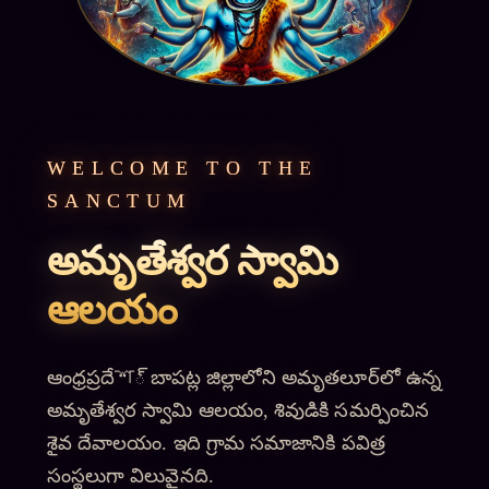
WELCOME TO THE
SANCTUM
అమృతేశ్వర స్వామి
ఆలయం
ఆంధ్రప్రదేশ్ బాపట్ల జిల్లాలోని అమృతలూర్‌లో ఉన్న
అమృతేశ్వర స్వామి ఆలయం, శివుడికి సమర్పించిన
శైవ దేవాలయం. ఇది గ్రామ సమాజానికి పవిత్ర
సంస్థలుగా విలువైనది.