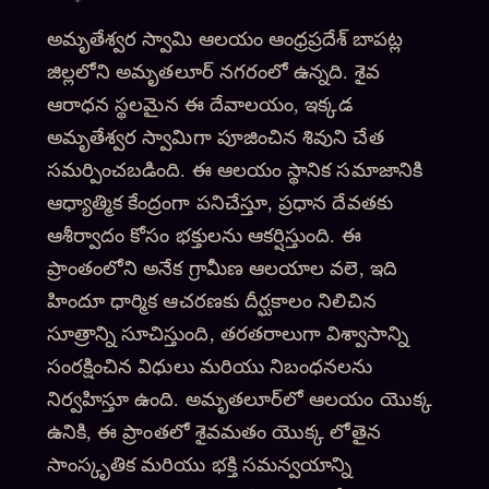
అమృతేశ్వర స్వామి ఆలయం ఆంధ్రప్రదేశ్ బాపట్ల
జిల్లలోని అమృతలూర్ నగరంలో ఉన్నది. శైవ
ఆరాధన స్థలమైన ఈ దేవాలయం, ఇక్కడ
అమృతేశ్వర స్వామిగా పూజించిన శివుని చేత
సమర్పించబడింది. ఈ ఆలయం స్థానిక సమాజానికి
ఆధ్యాత్మిక కేంద్రంగా పనిచేస్తూ, ప్రధాన దేవతకు
ఆశీర్వాదం కోసం భక్తులను ఆకర్షిస్తుంది. ఈ
ప్రాంతంలోని అనేక గ్రామీణ ఆలయాల వలె, ఇది
హిందూ ధార్మిక ఆచరణకు దీర్ఘకాలం నిలిచిన
సూత్రాన్ని సూచిస్తుంది, తరతరాలుగా విశ్వాసాన్ని
సంరక్షించిన విధులు మరియు నిబంధనలను
నిర్వహిస్తూ ఉంది. అమృతలూర్‌లో ఆలయం యొక్క
ఉనికి, ఈ ప్రాంతలో శైవమతం యొక్క లోతైన
సాంస్కృతిక మరియు భక్తి సమన్వయాన్ని