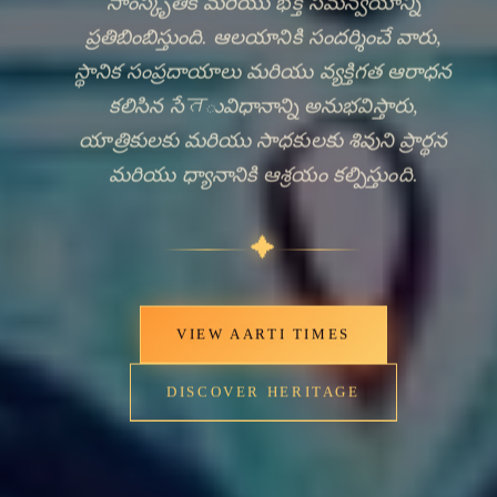
సాంస్కృతిక మరియు భక్తి సమన్వయాన్ని
ప్రతిబింబిస్తుంది. ఆలయానికి సందర్శించే వారు,
స్థానిక సంప్రదాయాలు మరియు వ్యక్తిగత ఆరాధన
కలిసిన సేतువిధానాన్ని అనుభవిస్తారు,
యాత్రికులకు మరియు సాధకులకు శివుని ప్రార్థన
మరియు ధ్యానానికి ఆశ్రయం కల్పిస్తుంది.
✦
VIEW AARTI TIMES
DISCOVER HERITAGE