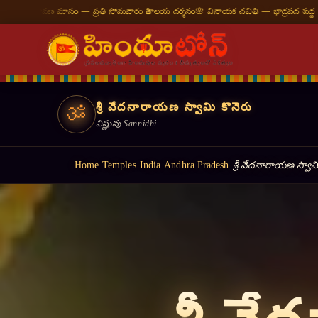
ి సోమవారం శివాలయ దర్శనం
🌸 వినాయక చవితి — భాద్రపద శుద్ధ చవితి
⛩ తిరుమల తిరుపతి — న
శ్రీ వేదనారాయణ స్వామి కొనెరు
ॐ
విష్ణువు Sannidhi
Home
·
Temples
·
India
·
Andhra Pradesh
·
శ్రీ వేదనారాయణ స్వామ
॥