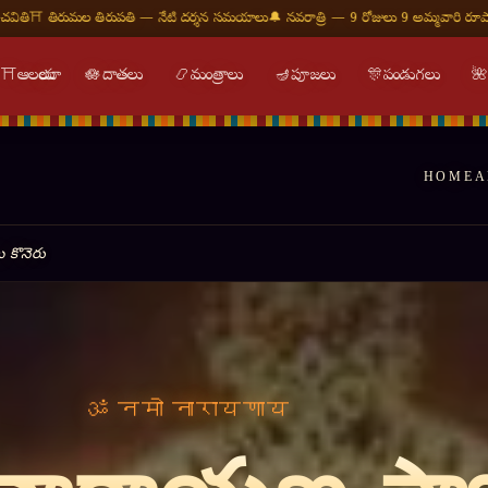
ేటి దర్శన సమయాలు
🔔 నవరాత్రి — 9 రోజులు 9 అమ్మవారి రూపాలు
🕉 ఓం నమః శివాయ — శుభ 
⛩
ఆలయాలు
🪷
దాతలు
📿
మంత్రాలు
🪔
పూజలు
🎊
పండుగలు

HOME
A
ి కొనెరు
 जय श्रीहरि ॥