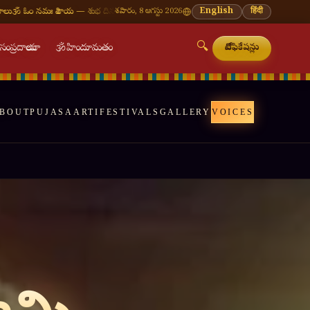
దినం
🪔 శ్రావణ మాసం — ప్రతి సోమవారం శివాలయ దర్శనం
శనివారం, 8 ఆగస్టు 2026
🌸 వినాయక చవితి — భాద్రపద శుద్ధ చవ
English
हिंदी
🔍

సంప్రదాయాలు
🕉
హిందూమతం
నోటిఫికేషన్లు
BOUT
PUJAS
AARTI
FESTIVALS
GALLERY
VOICES
🔍