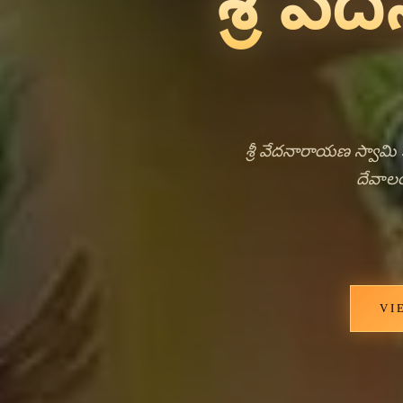
Ancie
Livi
ఆంధ్రప్రదేశ్ తిరుపతి జిల్లాలోని నగ
హిందూ భక్తికి సమర్పితమైన పవిత
స్వామిని సంబరించుకుంది, ఇతన
నగలపురం యొక్క ఆధ్యాత్మిక పరిధిలో 
పట్టణాల నుండి ఆరాధకులు ఆశీర్వాద