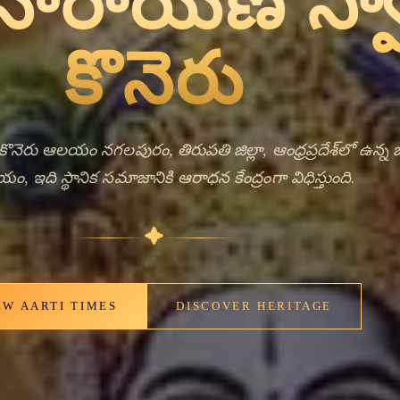
nt Bells,
ng Faith
లపురం పట్టణంలో ఉన్న శ్రీ వేదనారాయణ స్వామి కొనెరు ఆలయం
్ర స్థలం. ఈ దేవాలయం తన ప్రధాన దేవతయైన వేదనారాయణ
ు వైష్ణవ సంప్రదాయంలో పూజనీయులైన రూపం. ఈ ఆలయం
ముఖ్యమైన స్థానం కలిగి ఉంది, చుట్టపక్క గ్రామాలు మరియు
ాలు పొందటానికి మరియు ఆచార సంబరణలలో పాల్గొనటానికి
వస్తారు.
✦