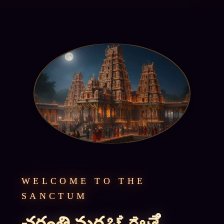
WELCOME TO THE
SANCTUM
చరంతి మఠ ಚರಂತಿ