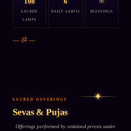
108
6
∞
SACRED
DAILY AARTIS
BLESSINGS
LAMPS
—
ॐ
—
✦
SACRED OFFERINGS
Sevas & Pujas
Offerings performed by ordained priests under