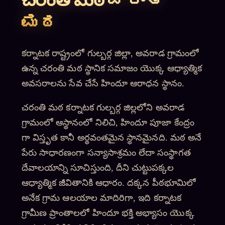
ಮಠ
కర్నాటక రాష్ట్రంలో గుల్బర్గ జిల్లా, అవరాడ గ్రామంలో
ఉన్న చరంతి మఠ స్థానిక సమాజం యొక్క ఆధ్యాత్మిక
అవసరాలను సేవ చేసే హిందూ ఆరాధన స్థానం.
చరంతి మఠ కర్నాటక గుల్బర్గ జిల్లలోని అవరాడ
గ్రామంలో ఆస్థానంలో నిలిచి, హిందూ పూజా కేంద్రం
గా విస్తృత కానీ అర్థవంతమైన స్థానమైనది. మఠ అనే
పేరు సాధారణంగా సన్యాసాశ్రమం లేదా సంస్థాగత
దేవాలయాన్ని సూచిస్తుంది, దీని చుట్టుపక్కల
ఆధ్యాత్మిక జీవితానికి ఆధారం. దక్కన పీఠభూమిలో
అనేక గ్రామ ఆలయాల మాదిరిగా, ఇది కర్నాటక
గ్రామీణ ప్రాంతాలలో హిందూ భక్తి అభ్యాసం యొక్క