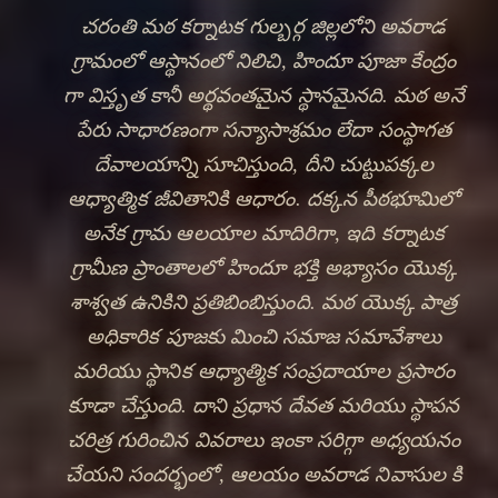
Every wick lit, every offering made at చరంతి మఠ
ಚರಂತಿ ಮಠ, joins a river of devotion that flows
through every heart that has ever sought refuge
in హిందూ భక్తి.
✦
VIEW AARTI TIMES
DISCOVER HERITAGE
🔍