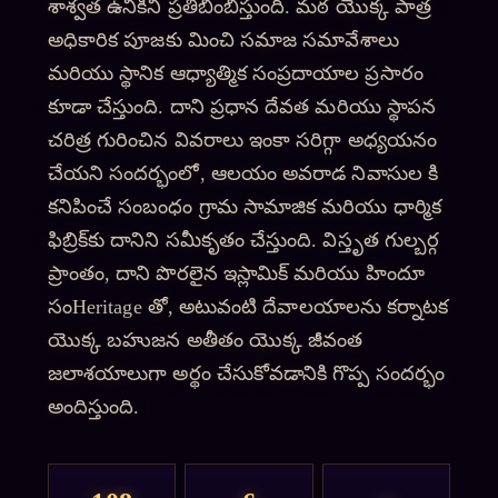
శాశ్వత ఉనికిని ప్రతిబింబిస్తుంది. మఠ యొక్క పాత్ర
అధికారిక పూజకు మించి సమాజ సమావేశాలు
మరియు స్థానిక ఆధ్యాత్మిక సంప్రదాయాల ప్రసారం
కూడా చేస్తుంది. దాని ప్రధాన దేవత మరియు స్థాపన
చరిత్ర గురించిన వివరాలు ఇంకా సరిగ్గా అధ్యయనం
చేయని సందర్భంలో, ఆలయం అవరాడ నివాసుల కి
కనిపించే సంబంధం గ్రామ సామాజిక మరియు ధార్మిక
ఫిబ్రిక్‌కు దానిని సమీకృతం చేస్తుంది. విస్తృత గుల్బర్గ
ప్రాంతం, దాని పొరలైన ఇస్లామిక్ మరియు హిందూ
సంHeritage తో, అటువంటి దేవాలయాలను కర్నాటక
యొక్క బహుజన అతీతం యొక్క జీవంత
జలాశయాలుగా అర్థం చేసుకోవడానికి గొప్ప సందర్భం
అందిస్తుంది.