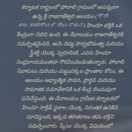
Every wick lit, every offering made at శ్రీ
రాజరాజేశ్వరి ఆలయం, joins a river of devotion
that flows through every heart that has ever
sought refuge in హిందూ భక్తి.
✦
VIEW AARTI TIMES
DISCOVER HERITAGE
🔍