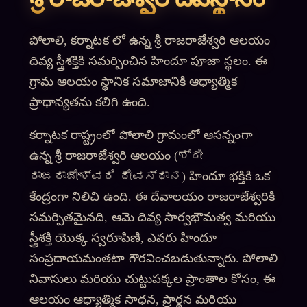
పోలాలి, కర్నాటక లో ఉన్న శ్రీ రాజరాజేశ్వరి ఆలయం
దివ్య స్త్రీశక్తికి సమర్పించిన హిందూ పూజా స్థలం. ఈ
గ్రామ ఆలయం స్థానిక సమాజానికి ఆధ్యాత్మిక
ప్రాధాన్యతను కలిగి ఉంది.
కర్నాటక రాష్ట్రంలో పోలాలి గ్రామంలో ఆసన్నంగా
ఉన్న శ్రీ రాజరాజేశ్వరి ఆలయం (ಶ್ರೀ
ರಾಜರಾಜೇಶ್ವರಿ ದೇವಸ್ಥಾನ) హిందూ భక్తికి ఒక
కేంద్రంగా నిలిచి ఉంది. ఈ దేవాలయం రాజరాజేశ్వరికి
సమర్పితమైనది, ఆమె దివ్య సార్వభౌమత్వ మరియు
స్త్రీశక్తి యొక్క స్వరూపిణి, ఎవరు హిందూ
సంప్రదాయమంతటా గౌరవించబడుతున్నారు. పోలాలి
నివాసులు మరియు చుట్టుపక్కల ప్రాంతాల కోసం, ఈ
ఆలయం ఆధ్యాత్మిక సాధన, ప్రార్థన మరియు