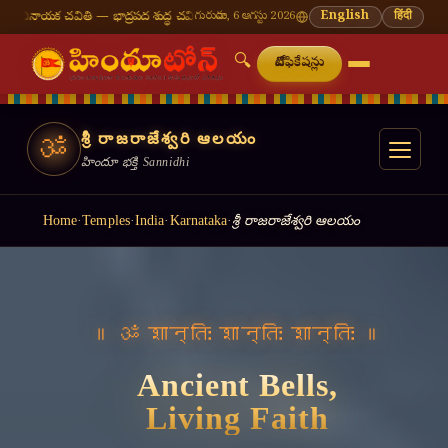
్రపద శుద్ధ చవితి
⛩ తిరుమల తిరుపతి — నేటి దర్శన సమయాలు
గురువారం, 6 ఆగస్టు 2026
🔔 నవరాత్రి — 9 రోజులు 9 అ
English
हिंदी
🔍
నోటిఫికేషన్లు
శ్రీ రాజరాజేశ్వరి ఆలయం
ॐ
హిందూ భక్తి Sannidhi
Home
·
Temples
·
India
·
Karnataka
·
శ్రీ రాజరాజేశ్వరి ఆలయం
॥ वसुधैव कुटुम्बकम् ॥
Light a Lamp,
Offer a Prayer