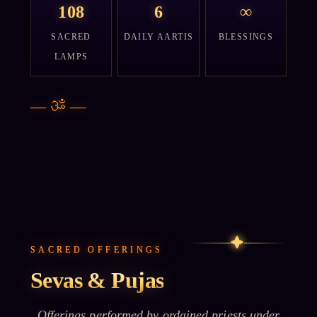
108
6
∞
SACRED
DAILY AARTIS
BLESSINGS
LAMPS
—
ॐ
—
✦
SACRED OFFERINGS
Sevas & Pujas
Offerings performed by ordained priests under