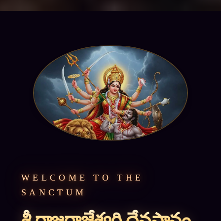
WELCOME TO THE
SANCTUM
శ్రీ రాజరాజేశ్వరి దేవస్థానం