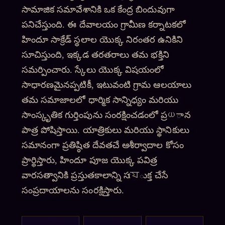
సామాజిక సమావేశానికి ఒక కేంద్ర బిందువుగా
పనిచేస్తుంది. ఈ దేవాలయం గ్రామీణ కర్నాటకలో
హిందూ సాక్రేడ్ స్థలాల యొక్క నిరంతర ఉనికిని
సూచిస్తుంది, ఇక్కడ తరతరాలు తమ భక్తిని
సమర్పించారు. స్కేలు యొక్క విషయంలో
సాధారణమైనప్పటికీ, ఇటువంటి గ్రామ ఆలయాలు
తమ సమాజాలలో ధార్మిక సాన్నిధ్యం మరియు
సాంస్కృతిక గుర్తింపును సంరక్షించడంలో ప్రധాన
పాత్ర పోషిస్తాయి. యాత్రికులు మరియు స్థానికులు
సమానంగా ప్రతిష్ఠిత దేవతచే ఆశీర్వాదాల కోసం
ప్రార్థిస్తారు, హిందూ పూజ యొక్క పవిత్ర
వారసత్వానికి ప్రస్తుతకాలాన్ని సংযుక్త చేసే
సంప్రదాయాలను సంరక్షిస్తారు.