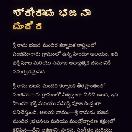
ಶ್ರೀರಾಮ ಭಜನಾ
ಮಂದಿರ
శ్రీ రామ భజన మందిర కర్నాటక రాష్ట్రంలో
పంజిమోగారు గ్రామంలో ఉన్న హిందూ ఆలయం, ఇది
భక్తి పూజ మరియు సమాజ ఆధ్యాత్మిక జీవనానికి
సమర్పితమైనది.
శ్రీ రామ భజన మందిర కర్నాటక తీరప్రాంతంలో
పంజిమోగారు గ్రామంలో నిశ్శబ్దంగా నిలిచి ఉంది, ఇది
హిందూ భక్తి మరియు సమిష్టి పూజ కేంద్రంగా
పనిచేస్తుంది. ఆలయ నామం—శ్రీ రామను భజన
మందిర (భజనలు మరియు మంత్రోచ్చారణ కక్షం)లో
కలిపిన—దీని లక్షణాన్ని ప్రార్థన, సంగీతం మరియు