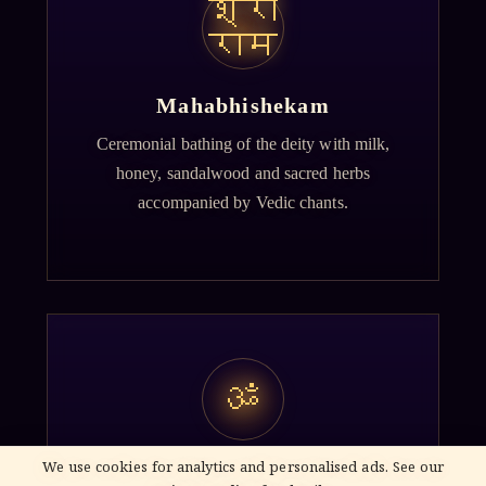
श्री
राम
Mahabhishekam
Ceremonial bathing of the deity with milk,
honey, sandalwood and sacred herbs
accompanied by Vedic chants.
ॐ
We use cookies for analytics and personalised ads. See our
Archana