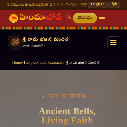
 శివాలయ దర్శనం
🌸 వినాయక చవితి — భాద్రపద శుద్ధ చవితి
శుక్రవారం, 7 ఆగస్టు 2026
⛩ తిరుమల తిరుపతి — నేటి దర్శ
English
हिंदी
🔍
నోటిఫికేషన్లు
శ్రీ రామ భజన మందిర
ॐ
రామ Sannidhi
Home
·
Temples
·
India
·
Karnataka
·
శ్రీ రామ భజన మందిర
॥ जय श्रीराम ॥
Ancient Bells,
Living Faith