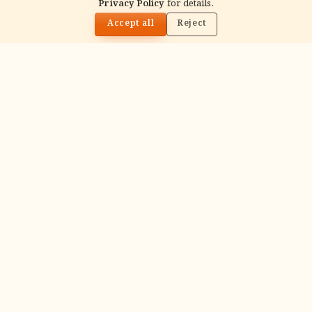
Privacy Policy
for details.
🌓
Recitation of the deity's names and mantras
Accept all
Reject
with flower offerings, performed in your name
and gotra.
गं
Ganapati Homam
Sacred fire ritual to invoke Lord Ganesha —
performed before new beginnings and
important journeys.