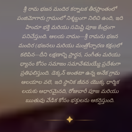
శ్రీ రామ భజన మందిర కర్నాటక తీరప్రాంతంలో
పంజిమోగారు గ్రామంలో నిశ్శబ్దంగా నిలిచి ఉంది, ఇది
హిందూ భక్తి మరియు సమిష్టి పూజ కేంద్రంగా
పనిచేస్తుంది. ఆలయ నామం—శ్రీ రామను భజన
మందిర (భజనలు మరియు మంత్రోచ్చారణ కక్షం)లో
కలిపిన—దీని లక్షణాన్ని ప్రార్థన, సంగీతం మరియు
ధ్యానం కోసం సమాజం సమావేశమయ్యే ప్రదేశంగా
ప్రతిఫలిస్తుంది. డెక్కన్ అంతటా ఉన్న అనేక గ్రామ
🔍
ఆలయాల వలె, ఇది స్థానిక జీవన యొక్క ధార్మిక
లయకు ఆధారమైనది, రోజువారీ పూజ మరియు
ఋతువు వేడిక కోసం భక్తులను ఆకర్షిస్తుంది.
✦