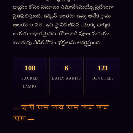
ధ్యానం కోసం సమాజం సమావేశమయ్యే ప్రదేశంగా
ప్రతిఫలిస్తుంది. డెక్కన్ అంతటా ఉన్న అనేక గ్రామ
ఆలయాల వలె, ఇది స్థానిక జీవన యొక్క ధార్మిక
లయకు ఆధారమైనది, రోజువారీ పూజ మరియు
ఋతువు వేడిక కోసం భక్తులను ఆకర్షిస్తుంది.
108
6
121
SACRED
DAILY AARTIS
DEVOTEES
LAMPS
—
श्री राम जय राम जय जय
राम
—