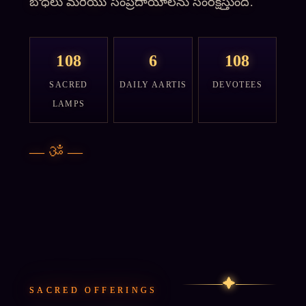
బోధలు మరియు సంప్రదాయాలను సంరక్షిస్తుంది.
108
6
108
SACRED
DAILY AARTIS
DEVOTEES
LAMPS
—
ॐ
—
✦
SACRED OFFERINGS