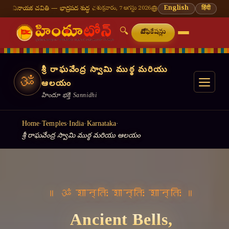
 — భాద్రపద శుద్ధ చవితి
⛩ తిరుమల తిరుపతి — నేటి దర్శన సమయాలు
శుక్రవారం, 7 ఆగస్టు 2026
🔔 నవరాత్రి — 9 రోజు
English
हिंदी
🔍
నోటిఫికేషన్లు
శ్రీ రాఘవేంద్ర స్వామి ముఠ్ఠ మరియు
ॐ
ఆలయం
హిందూ భక్తి Sannidhi
Home
·
Temples
·
India
·
Karnataka
·
శ్రీ రాఘవేంద్ర స్వామి ముఠ్ఠ మరియు ఆలయం
॥ वसुधैव कुटुम्बकम् ॥
Light a Lamp,