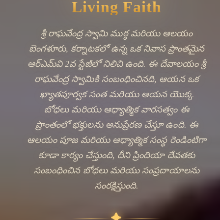
Offer a Prayer
Ancient Bells,
Living Faith
ముఠ్ఠ—ఒక సన్యాస సంస్థ—ఆలయం సమాజంలో
ద్వంద్వ పాత్ర పూర్తి చేస్తుంది: ఇది రోజువారీ పూజ
మరియు మతపరమైన ఆచరణకు ఒక స్థలం
అందించడంతో పాటు హిందూ సన్యాసవాదం యొక్క
పండితవర్గ మరియు తపస్సు సంప్రదాయాలను కూడా
నిర్వహిస్తుంది. ఆర్‌ఎమ్‌వి 2వ స్టేజీ వంటి నగర
పరిసరాల్లో ఇటువంటి సంస్థల ఉనికి బెంగళూరు
యొక్క ఆధునిక నివాస ప్రాంతంలో ఆధ్యాత్మిక జీవితం
యొక్క సమన్వయాన్ని ప్రతిబింబిస్తుంది. ఈ ఆలయం
శ్రీ రాఘవేంద్ర స్వామి యొక్క తత్త్వశాస్త్రపరమైన
🔍
వారసత్వానికి సంబంధించిన ఆశీర్వాదాలు,
ఆధ్యాత్మిక మార్గదర్శనం మరియు సংబంధాన్ని
కోరుకునే భక్తులను ఆకర్షిస్తుంది.