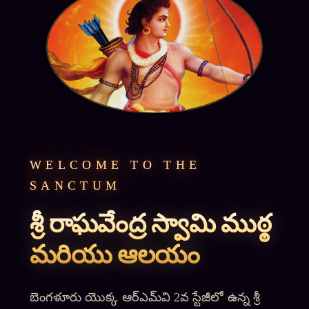
WELCOME TO THE
SANCTUM
శ్రీ రాఘవేంద్ర స్వామి ముఠ్ఠ
మరియు ఆలయం
బెంగళూరు యొక్క ఆర్‌ఎమ్‌వి 2వ స్టేజీలో ఉన్న శ్రీ