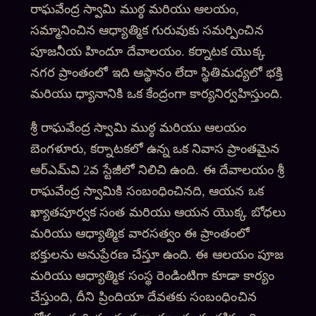
రాఘవేంద్ర స్వామి ముఠ్ఠ మరియు ఆలయం,
సమ్మానించిన ఆధ్యాత్మిక గురువుకు సమర్పించిన
పూజనీయ హిందూ దేవాలయం. కర్నాటక యొక్క
నగర ప్రాంతంలో ఇది ఆస్థానం లేదా స్థితిమధ్యలో భక్తి
మరియు ధ్యానానికి ఒక కేంద్రంగా కార్యనిర్వహిస్తుంది.
శ్రీ రాఘవేంద్ర స్వామి ముఠ్ఠ మరియు ఆలయం
బెంగళూరు, కర్నాటకలో ఉన్న ఒక నివాస ప్రాంతమైన
ఆర్‌ఎమ్‌వి 2వ స్టేజీలో నిలిచి ఉంది. ఈ దేవాలయం శ్రీ
రాఘవేంద్ర స్వామికి సంబంధించినది, ఆయన ఒక
ఖ్యాతపూర్వక సంత మరియు ఆయన యొక్క బోధలు
మరియు ఆధ్యాత్మిక వారసత్వం ఈ ప్రాంతంలో
భక్తులను అనుప్రేరణ చేస్తూ ఉంది. ఈ ఆలయం పూజ
మరియు ఆధ్యాత్మిక సంస్థ రెండింటిగా కూడా కార్యం
చేస్తుంది, దీని ప్రిందియా దేవతకు సంబంధించిన