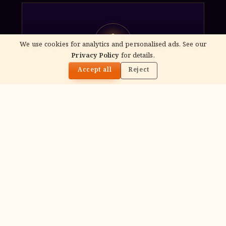
गं
We use cookies for analytics and personalised ads. See our
Privacy Policy
for details.
🌓
Accept all
Reject
Ganapati Homam
Sacred fire ritual to invoke Lord Ganesha —
performed before new beginnings and
important journeys.