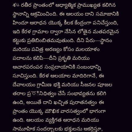
శહరతీర ప్రాంతంలో ఆధ్యాత్మిక ప్రాముఖ్యత కలిగిన
స్థానాన్ని ఆక్రమించింది. ఈ ఆలయం దాని సమాజానికి
హిందూ ఆరాధన యొక్క కీలక కేంద్రంగా పనిచేస్తుంది,
ఇది కేరళ గ్రామాల ద్వారా నేసిన లోతైన మతపరమైన
కట్టుకు ప్రతిబింబితమవుతుంది. దీని పేరు—స్థానం
మరియు పవిత్ర అరణ్యం కోసం మలయాళం
పదాలను కలిపి—దీని ప్రకృతి మరియు
ఆచారపరంపర సంప్రదాయానికి సంబంధాన్ని
సూచిస్తుంది. కేరళ ఆలయాల మాదిరిగానే, ఈ
దేవాలయం గ్రామీణ భక్తి మరియు సీజనల పూజల
తరాల ప్రতినిధిత్వం చేసే సంభావ్యతను కలిగి
ఉంది, అయితే దాని ఖచ్చిత పురాతనత్వం ఈ
ప్రాంతం యొక్క మౌఖిక వారసత్వంలో భాగంగా
ఉంది. ఆలయం వ్యక్తిగత ఆరాధన మరియు
సామూహిక సందర్భాలకు భక్తులను ఆకర్షిస్తూ,