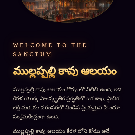
WELCOME TO THE
SANCTUM
ముల్లప్పల్లి కావు ఆలయం
ముల్లప్పల్లి కావు ఆలయం కోఝ లో నిలిచి ఉంది, ఇది
కేరళ యొక్క సాంస్కృతిక ప్రకృతిలో ఒక శాఖ, స్థానిక
భక్తి మరియు పరంపరలో నిండిన ప్రియమైన హిందూ
సంక్షేమకేంద్రంగా ఉంది.
ముల్లప్పల్లి కావు ఆలయం కేరళ లోని కోఝ అనే