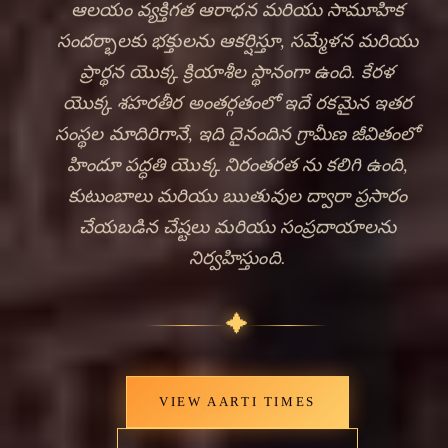
ఆలయం వ్యక్తిగత ఆరాధన మరియు సామూహిక
సందర్భాలకు భక్తులను ఆకర్షిస్తూ, సమ్మేళన మరియు
ప్రార్థన యొక్క క్రియాశీల స్థానంగా ఉంది. కేరళ
యొక్క శహరతీర అంతర్గతంలో ఇదే రకమైన ఇతర
సంస్థల మాదిరిగానే, ఇది దైనందిన గ్రామీణ జీవితంలో
హిందూ పద్ధతి యొక్క నిరంతరత ను కలిగి ఉంది,
కుటుంబాలు మరియు ఋతువుల ద్వారా ప్రసారం
చేయబడిన చేష్టలు మరియు సంప్రదాయాలను
నిర్వహిస్తుంది.
✦
VIEW AARTI TIMES