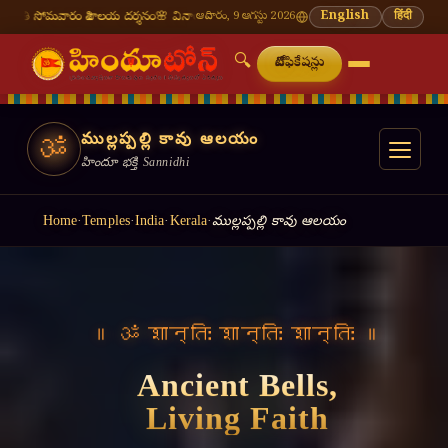
వాలయ దర్శనం
🌸 వినాయక చవితి — భాద్రపద శుద్ధ చవితి
ఆదివారం, 9 ఆగస్టు 2026
⛩ తిరుమల తిరుపతి — నేటి దర్శన స
English
हिंदी
🔍
నోటిఫికేషన్లు
ముల్లప్పల్లి కావు ఆలయం
ॐ
హిందూ భక్తి Sannidhi
Home
·
Temples
·
India
·
Kerala
·
ముల్లప్పల్లి కావు ఆలయం
॥ ॐ शान्तिः शान्तिः शान्तिः ॥
Ancient Bells,
Living Faith