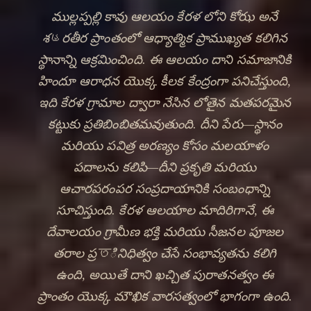
ముల్లప్పల్లి కావు ఆలయం కేరళ లోని కోఝ అనే
శહరతీర ప్రాంతంలో ఆధ్యాత్మిక ప్రాముఖ్యత కలిగిన
స్థానాన్ని ఆక్రమించింది. ఈ ఆలయం దాని సమాజానికి
హిందూ ఆరాధన యొక్క కీలక కేంద్రంగా పనిచేస్తుంది,
ఇది కేరళ గ్రామాల ద్వారా నేసిన లోతైన మతపరమైన
కట్టుకు ప్రతిబింబితమవుతుంది. దీని పేరు—స్థానం
మరియు పవిత్ర అరణ్యం కోసం మలయాళం
పదాలను కలిపి—దీని ప్రకృతి మరియు
ఆచారపరంపర సంప్రదాయానికి సంబంధాన్ని
🔍
సూచిస్తుంది. కేరళ ఆలయాల మాదిరిగానే, ఈ
దేవాలయం గ్రామీణ భక్తి మరియు సీజనల పూజల
తరాల ప్రতినిధిత్వం చేసే సంభావ్యతను కలిగి
ఉంది, అయితే దాని ఖచ్చిత పురాతనత్వం ఈ
ప్రాంతం యొక్క మౌఖిక వారసత్వంలో భాగంగా ఉంది.