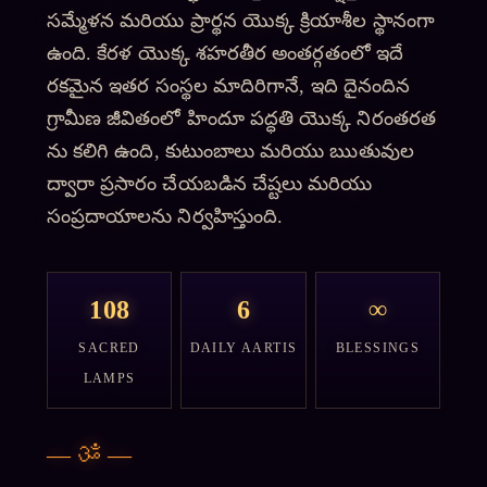
సమ్మేళన మరియు ప్రార్థన యొక్క క్రియాశీల స్థానంగా
ఉంది. కేరళ యొక్క శహరతీర అంతర్గతంలో ఇదే
రకమైన ఇతర సంస్థల మాదిరిగానే, ఇది దైనందిన
గ్రామీణ జీవితంలో హిందూ పద్ధతి యొక్క నిరంతరత
ను కలిగి ఉంది, కుటుంబాలు మరియు ఋతువుల
ద్వారా ప్రసారం చేయబడిన చేష్టలు మరియు
సంప్రదాయాలను నిర్వహిస్తుంది.
108
6
∞
SACRED
DAILY AARTIS
BLESSINGS
LAMPS
—
ॐ
—