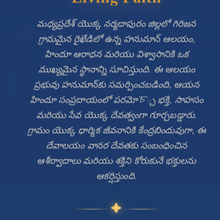
మధ్యప్రదేశ్ యొక్క నర్మదాపురం జిల్లలో గిరిజన
గ్రామమైన రైఖేడిలో ఉన్న హనుమాన్ ఆలయం,
హిందూ ఆరాధన మరియు విశ్వాసానికి ఒక
ముఖ్యమైన స్థానాన్ని సూచిస్తుంది. ఈ ఆలయం
ప్రభువు హనుమాన్‌కు సమర్పించబడింది, ఆయన
హిందూ సంప్రదాయంలో పరమోচ్చ భక్తి, సాహసం
మరియు సేవ యొక్క దేవత్వంగా గూర్చబడ్డారు.
గ్రామం యొక్క ధార్మిక జీవనానికి కేంద్రబిందువుగా, ఈ
🔍
దేవాలయం వానర దేవతకు సంబంధించిన
ఆశీర్వాదాలు మరియు శక్తిని కోరుకునే భక్తులను
ఆకర్షిస్తుంది.
✦