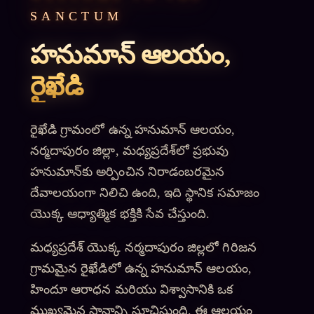
SANCTUM
హనుమాన్ ఆలయం,
రైఖేడి
రైఖేడి గ్రామంలో ఉన్న హనుమాన్ ఆలయం,
నర్మదాపురం జిల్లా, మధ్యప్రదేశ్‌లో ప్రభువు
హనుమాన్‌కు అర్పించిన నిరాడంబరమైన
దేవాలయంగా నిలిచి ఉంది, ఇది స్థానిక సమాజం
యొక్క ఆధ్యాత్మిక భక్తికి సేవ చేస్తుంది.
మధ్యప్రదేశ్ యొక్క నర్మదాపురం జిల్లలో గిరిజన
గ్రామమైన రైఖేడిలో ఉన్న హనుమాన్ ఆలయం,
హిందూ ఆరాధన మరియు విశ్వాసానికి ఒక
ముఖ్యమైన స్థానాన్ని సూచిస్తుంది. ఈ ఆలయం