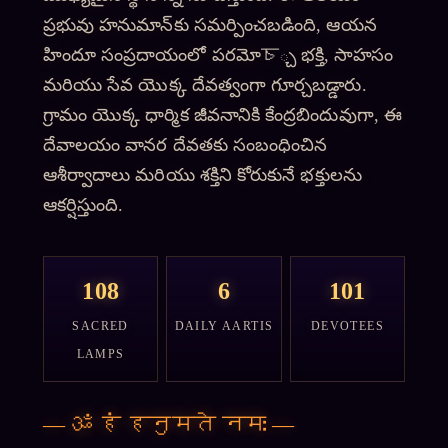
ప్రభువు హనుమాన్‌కు సమర్పించబడింది, ఆయన
హిందూ సంప్రదాయంలో పరమోচ్చ భక్తి, సాహసం
మరియు సేవ యొక్క దేవత్వంగా గూర్చబడ్డారు.
గ్రామం యొక్క ధార్మిక జీవనానికి కేంద్రబిందువుగా, ఈ
దేవాలయం వానర దేవతకు సంబంధించిన
ఆశీర్వాదాలు మరియు శక్తిని కోరుకునే భక్తులను
ఆకర్షిస్తుంది.
108
6
101
SACRED
DAILY AARTIS
DEVOTEES
LAMPS
—
ॐ हं हनुमते नमः
—