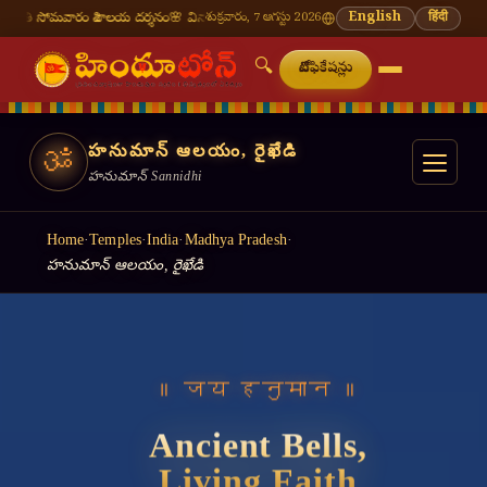
ం శివాలయ దర్శనం
🌸 వినాయక చవితి — భాద్రపద శుద్ధ చవితి
శుక్రవారం, 7 ఆగస్టు 2026
⛩ తిరుమల తిరుపతి — నేటి దర్
English
हिंदी
🔍
నోటిఫికేషన్లు
హనుమాన్ ఆలయం, రైఖేడి
ॐ
హనుమాన్ Sannidhi
Home
·
Temples
·
India
·
Madhya Pradesh
·
హనుమాన్ ఆలయం, రైఖేడి
॥ जय हनुमान ॥
Ancient Bells,
Living Faith