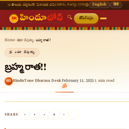
ాలయ దర్శనం
🌸 వినాయక చవితి — భాద్రపద శుద్ధ చవితి
శనివారం, 8 ఆగస్టు 2026
⛩ తిరుమల తిరుపతి — నేటి దర్శన సమ
English
हिंदी
🔍
నోటిఫికేషన్లు
Home
›
హిందూ దేవుళ్ళు
›
బ్రహ్మ రాత!!
హిందూ దేవుళ్ళు
బ్రహ్మ రాత!!
HinduTone Dharma Desk
·
February 11, 2025
·
1
min read
HD
SHARE