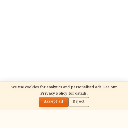
We use cookies for analytics and personalised ads. See our
READ NEXT
Privacy Policy
for details.
మాతా అమృతానందమయి (అమ్మ) జీవిత చరిత్ర: జీవితం,
🌓
బోధనలు, వారసత్వం
Accept all
Reject