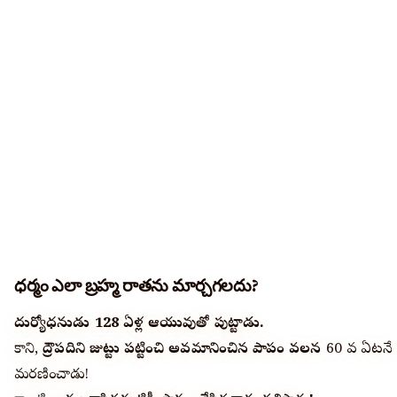
ధర్మం ఎలా బ్రహ్మ రాతను మార్చగలదు?
దుర్యోధనుడు 128 ఏళ్ల ఆయువుతో పుట్టాడు.
కాని,
ద్రౌపదిని జుట్టు పట్టించి అవమానించిన పాపం వలన
60 వ ఏటనే
మరణించాడు!