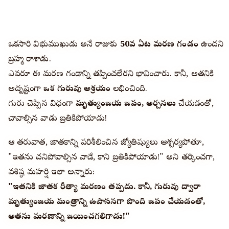
ఒకసారి విభుముఖుడు అనే రాజుకు
50వ ఏట మరణ గండం
ఉందని
బ్రహ్మ రాశాడు.
ఎవరూ ఈ మరణ గండాన్ని తప్పించలేరని భావించారు. కానీ, అతనికి
అదృష్టంగా
ఒక గురువు ఆశ్రయం
లభించింది.
గురువు చెప్పిన విధంగా
మృత్యుంజయ జపం, అర్చనలు
చేయడంతో,
చావాల్సిన వాడు బ్రతికిపోయాడు!
ఆ తరువాత, జాతకాన్ని పరిశీలించిన జ్యోతిష్యులు ఆశ్చర్యపోతూ,
"ఇతను చనిపోవాల్సిన వాడే, కాని బ్రతికిపోయాడు!" అని తర్కించగా,
వశిష్ఠ మహర్షి ఇలా అన్నారు:
"ఇతనికి జాతక రీత్యా మరణం తప్పదు. కానీ, గురువు ద్వారా
మృత్యుంజయ మంత్రాన్ని ఉపాసనగా పొంది జపం చేయడంతో,
అతను మరణాన్ని జయించగలిగాడు!"