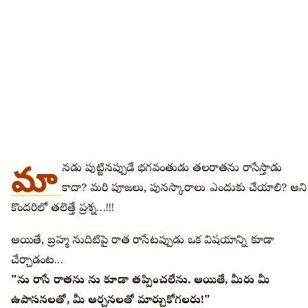
మా
నవుడు పుట్టినప్పుడే భగవంతుడు తలరాతను రాసేస్తాడు
కాదా? మరి పూజలు, పునస్కారాలు ఎందుకు చేయాలి? అని
కొందరిలో తలెత్తే ప్రశ్న…!!!
అయితే, బ్రహ్మ నుదిటిపై రాత రాసేటప్పుడు ఒక విషయాన్ని కూడా
చేర్చాడంట...
"నేను రాసే రాతను నేను కూడా తప్పించలేను. అయితే, మీరు మీ
ఉపాసనలతో, మీ అర్చనలతో మార్చుకోగలరు!"