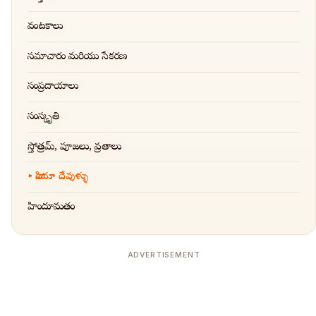
వంటకాలు
సమాచారం మరియు సేకరణ
సంప్రదాయాలు
సంస్కృతి
స్తోత్రమ్, పూజలు, వ్రతాలు
హిందూ దేవుళ్ళు
హిందూమతం
ADVERTISEMENT