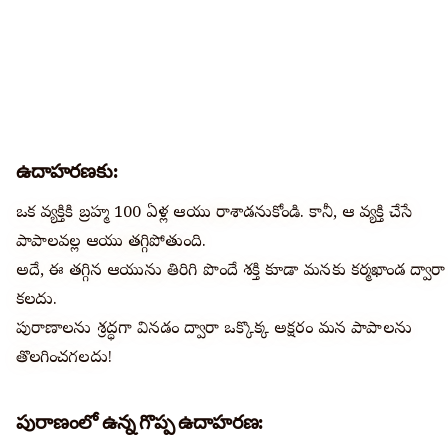
ఉదాహరణకు:
ఒక వ్యక్తికి బ్రహ్మ 100 ఏళ్ల ఆయువు రాశాడనుకోండి. కానీ, ఆ వ్యక్తి చేసే
పాపాలవల్ల ఆయువు తగ్గిపోతుంది.
అదే, ఈ తగ్గిన ఆయువును తిరిగి పొందే శక్తి కూడా మనకు కర్మఖాండ ద్వారా
కలదు.
పురాణాలను శ్రద్ధగా వినడం ద్వారా ఒక్కొక్క అక్షరం మన పాపాలను
తొలగించగలదు!
పురాణంలో ఉన్న గొప్ప ఉదాహరణ: