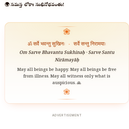
🌍 సమస్త లోకాః సుఖినోభవంతు!
❀
ॐ सर्वे भवन्तु सुखिनः
·
सर्वे सन्तु निरामयाः
Om Sarve Bhavantu Sukhinaḥ · Sarve Santu
Nirāmayāḥ
May all beings be happy. May all beings be free
from illness. May all witness only what is
auspicious. 🙏
❀
ADVERTISEMENT