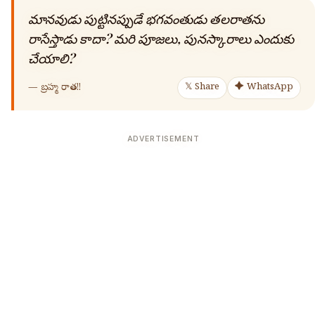
మానవుడు పుట్టినప్పుడే భగవంతుడు తలరాతను
రాసేస్తాడు కాదా? మరి పూజలు, పునస్కారాలు ఎందుకు
చేయాలి?
—
బ్రహ్మ రాత!!
𝕏 Share
✦ WhatsApp
ADVERTISEMENT
🔍