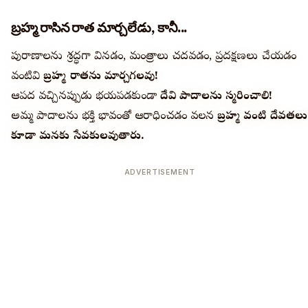
బ్రహ్మ రాసిన రాత మార్చలేడు, కానీ...
పురాణాలను శ్రద్ధగా వినడం, మంత్రాలు చదవడం, ప్రదక్షణలు చేయడం
వంటివి
బ్రహ్మ రాతను మార్చగలవు!
ఆపద వచ్చినప్పుడు భయపడకుండా
దేవి పాదాలను స్మరించాలి!
అమ్మ పాదాలను భక్తి భావంతో ఆరాధించడం వలన
బ్రహ్మ వంటి దేవతలు
కూడా మనకు సేవకులవుతారు.
ADVERTISEMENT