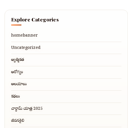
Explore Categories
homebanner
Uncategorized
ఆధ్యాత్మికత
ఆరోగ్యం
ఆలయాలు
కథలు
చార్ధామ్ యాత్ర 2025
జీవనశైలి