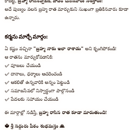
కాబట్టి,
బ్రహ్మ రాసినప్పటికీ, పాపం చేసినవారు నశిస్తారు!
అదే పుణ్యం వలన బ్రహ్మ రాత మార్చుకుని సుఖంగా బ్రతికినవారు కూడా
ఉన్నారు.
కర్మను మార్చే మార్గం:
ఏ కష్టం వచ్చినా
"బ్రహ్మ నాకు ఇలా రాశాడు"
అని కృంగిపోకండి!
ఆ రాతను మార్చుకోవడానికి:
✅ పూజలు చేయండి
✅ దానాలు, ధర్మాలు ఆచరించండి
✅ ఆకలితో ఉన్నవారికి అన్నం పెట్టండి
✅ సమాజసేవలో నిస్వార్థంగా పాల్గొనండి
✅ పేదలకు సహాయం చేయండి
ఈ మార్గాల్లో నడిస్తే,
బ్రహ్మ రాసిన రాత కూడా మారుతుంది!
🔱 శ్రీ సద్గురు పీఠం శుభమస్తు 🙏