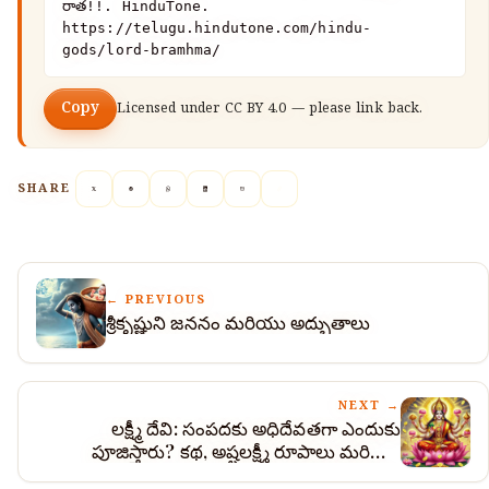
రాత!!. HinduTone. 
https://telugu.hindutone.com/hindu-
gods/lord-bramhma/
Copy
Licensed under
CC BY 4.0
— please link back.
SHARE
← PREVIOUS
శ్రీకృష్ణుని జననం మరియు అద్భుతాలు
NEXT →
లక్ష్మీ దేవి: సంపదకు అధిదేవతగా ఎందుకు
పూజిస్తారు? కథ, అష్టలక్ష్మీ రూపాలు మరియు
దీపావళి విశేషం