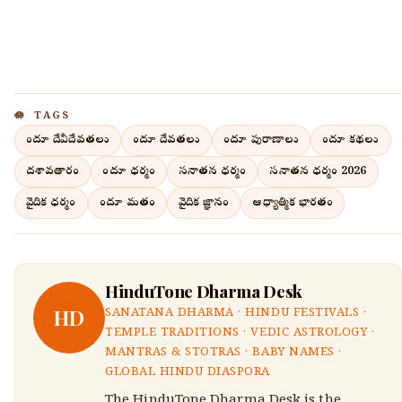
TAGS
హిందూ దేవీదేవతలు
హిందూ దేవతలు
హిందూ పురాణాలు
హిందూ కథలు
దశావతారం
హిందూ ధర్మం
సనాతన ధర్మం
సనాతన ధర్మం 2026
వైదిక ధర్మం
హిందూ మతం
వైదిక జ్ఞానం
ఆధ్యాత్మిక భారతం
HinduTone Dharma Desk
HD
SANATANA DHARMA · HINDU FESTIVALS ·
TEMPLE TRADITIONS · VEDIC ASTROLOGY ·
MANTRAS & STOTRAS · BABY NAMES ·
GLOBAL HINDU DIASPORA
The HinduTone Dharma Desk is the