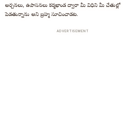
అర్చనలు, ఉపాసనలు కర్మఖాండ ద్వారా మీ విధిని మీ చేతుల్లో
పెడతున్నాను అని బ్రహ్మ సూచించాడట.
ADVERTISEMENT