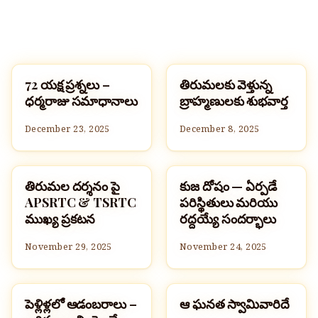
72 యక్ష ప్రశ్నలు –
తిరుమలకు వెళ్తున్న
సమాచారం మరియు సేకరణ
సమాచారం మరియు సేకరణ
ధర్మరాజు సమాధానాలు
బ్రాహ్మణులకు శుభవార్త
December 23, 2025
December 8, 2025
తిరుమల దర్శనం పై
కుజ దోషం — ఏర్పడే
సమాచారం మరియు సేకరణ
సమాచారం మరియు సేకరణ
APSRTC & TSRTC
పరిస్థితులు మరియు
ముఖ్య ప్రకటన
రద్దయ్యే సందర్భాలు
November 29, 2025
November 24, 2025
పెళ్లిళ్లలో ఆడంబరాలు –
ఆ ఘనత స్వామివారిదే
సమాచారం మరియు సేకరణ
సమాచారం మరియు సేకరణ