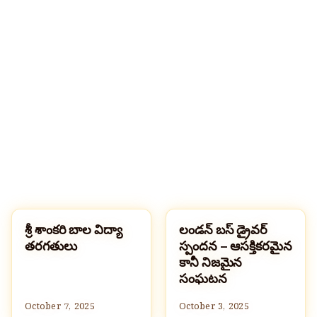
శ్రీ శాంకరి బాల విద్యా
లండన్ బస్ డ్రైవర్
సమాచారం మరియు సేకరణ
సమాచారం మరియు సేకరణ
తరగతులు
స్పందన – ఆసక్తికరమైన
కానీ నిజమైన
సంఘటన
October 7, 2025
October 3, 2025