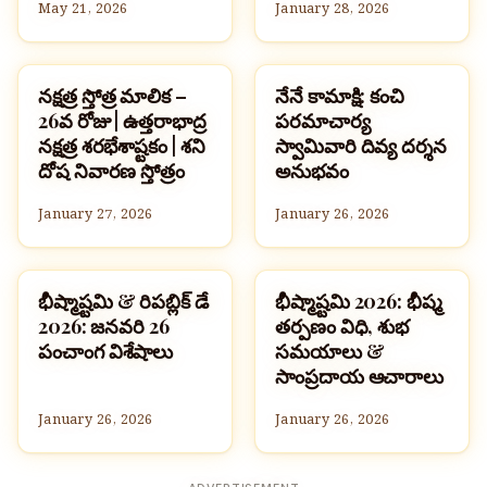
May 21, 2026
January 28, 2026
నక్షత్ర స్తోత్ర మాలిక –
నేనే కామాక్షి: కంచి
సంప్రదాయాలు
సమాచారం మరియు సేకరణ
26వ రోజు | ఉత్తరాభాద్ర
పరమాచార్య
నక్షత్ర శరభేశాష్టకం | శని
స్వామివారి దివ్య దర్శన
దోష నివారణ స్తోత్రం
అనుభవం
January 27, 2026
January 26, 2026
భీష్మాష్టమి & రిపబ్లిక్ డే
భీష్మాష్టమి 2026: భీష్మ
సమాచారం మరియు సేకరణ
వార్తలు
2026: జనవరి 26
తర్పణం విధి, శుభ
పంచాంగ విశేషాలు
సమయాలు &
సాంప్రదాయ ఆచారాలు
January 26, 2026
January 26, 2026