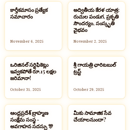
కార్తీకమాసం ప్రత్యేక
అద్వితీయ కేరళ యాత్ర:
సమాచారం మరియు సేకరణ
సమాచారం మరియు సేకరణ
సమాచారం
రుచుల పండుగ, ప్రకృతి
సౌందర్యం, సంస్కృతి
వైభవం
November 6, 2025
November 2, 2025
ఒరిజినల్ సర్టిఫికెట్లు
శ్రీ గాయత్రి ఛారిటబుల్
సమాచారం మరియు సేకరణ
సమాచారం మరియు సేకరణ
ఇవ్వకపోతే రూ.15 లక్షల
ట్రస్ట్
జరిమానా!
October 31, 2025
October 29, 2025
ఆంధ్రప్రదేశ్ బ్రాహ్మణ
మీకు సామాజిక సేవ
సమాచారం మరియు సేకరణ
సమాచారం మరియు సేకరణ
సంక్షేమ సంస్థ -
చేయాలనుందా?
అవగాహన సదస్సు 🎊