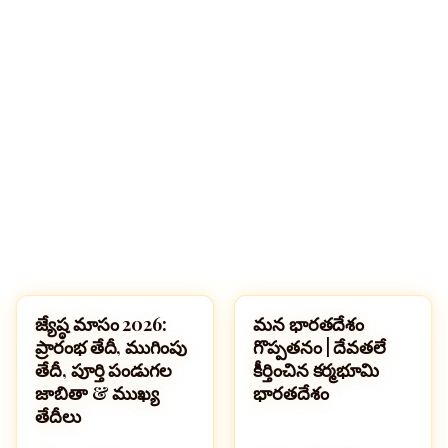
🔍
జ్యేష్ఠ మాసం 2026:
మన భారతదేశం
పండుగలు
సమాచారం మరియు సేకరణ
ప్రారంభ తేదీ, ముగింపు
గొప్పతనం | దేవతలే
తేదీ, పూర్తి పండుగల
కీర్తించిన కర్మభూమి
జాబితా & ముఖ్య
భారతదేశం
తేదీలు