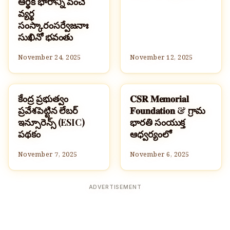
ఆర్థిక భారాన్ని పెంచే
వ్యర్థ
సంస్కారంసర్వేజనాః
సుఖినో భవంతు
November 24, 2025
November 12, 2025
కేంద్ర ప్రభుత్వం
𝐂𝐒𝐑 𝐌𝐞𝐦𝐨𝐫𝐢𝐚𝐥
సమాచారం మరియు సేకరణ
సమాచారం మరియు సేకరణ
ప్రవేశపెట్టిన లేబర్
𝐅𝐨𝐮𝐧𝐝𝐚𝐭𝐢𝐨𝐧 & గ్రామ
ఇన్సూరెన్స్ (ESIC)
భారతి సంయుక్త
పథకం
ఆధ్వర్యంలో
November 7, 2025
November 6, 2025
ADVERTISEMENT