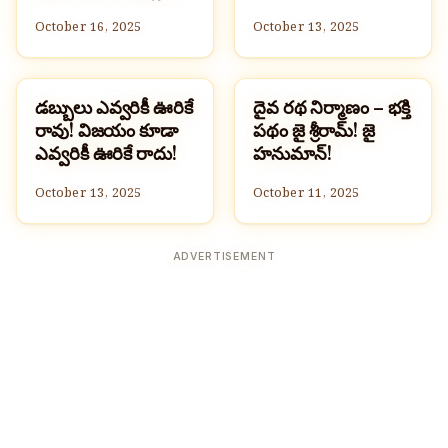
October 16, 2025
October 13, 2025
డబ్బులు ఎవ్వరికీ ఊరికే
దైవ రథ నిర్మాణం – భక్తి
సమాచారం మరియు సేకరణ
సమాచారం మరియు సేకరణ
రావు! విజయం కూడా
పథం జై శ్రీరామ్! జై
ఎవ్వరికీ ఊరికే రాదు!
హనుమాన్!
October 13, 2025
October 11, 2025
ADVERTISEMENT