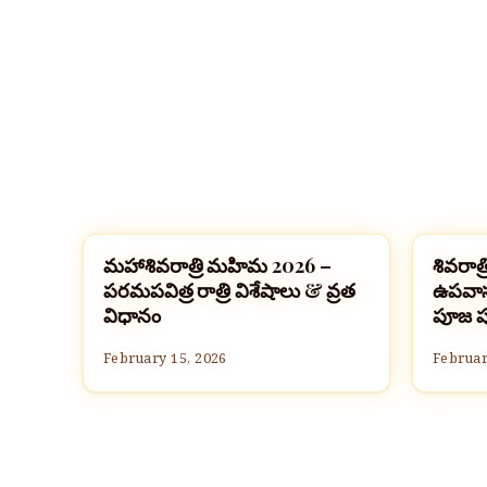
మహాశివరాత్రి మహిమ 2026 –
శివరాత
HOMEBANNER
HOME
పరమపవిత్ర రాత్రి విశేషాలు & వ్రత
ఉపవాస
విధానం
పూజ పూ
February 15, 2026
Februar