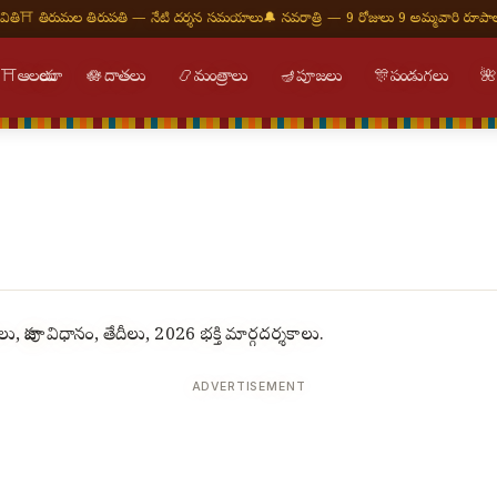
 తిరుమల తిరుపతి — నేటి దర్శన సమయాలు
🔔 నవరాత్రి — 9 రోజులు 9 అమ్మవారి రూపాలు
🕉
⛩
ఆలయాలు
🪷
దాతలు
📿
మంత్రాలు
🪔
పూజలు
🎊
పండుగలు

 పూజా విధానం, తేదీలు, 2026 భక్తి మార్గదర్శకాలు.
ADVERTISEMENT