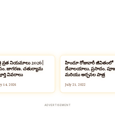
్రి వ్రత నియమాలు 2026 |
హిందూ రోజువారీ జీవితంలో
BANNER
జీవనశైలి
ం, జాగరణ, చతుర్యామ
దేవాలయాలు, ప్రసాదం, పూ
ర్తి వివరాలు
మరియు అర్చనల పాత్ర
y 14, 2026
July 21, 2022
ADVERTISEMENT