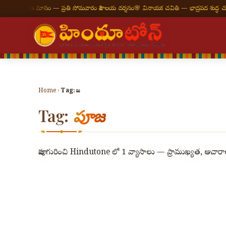
🪔 శ్రావణ మాసం — ప్రతి సోమవారం శివాలయ దర్శనం
🌸 వినాయక చవితి — భాద్రపద శుద్ధ చవితి
⛩
Home
›
Tag:
పూజ
Tag:
పూజ
పూజ గురించి Hindutone లో 1 వ్యాసాలు — ప్రాముఖ్యత, ఆచారాలు,