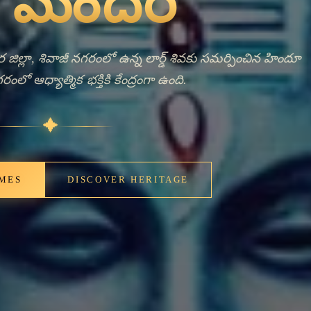
nt Bells,
ng Faith
్లలోని శివాజీ నగరంలో ఉంది. ఈ ఆలయం హిందూ ధర్మశాస్త్రంలో
 పరమ దేవత అయిన లార్డ్ శివకు సమర్పించబడింది.
ివ మందిర స్థానికవాసులు మరియు ప్రార్థనలర్పించడానికి
ే సందర్శకల ఆధ్యాత్మిక అవసరాలను నెరవేర్చుకుంటుంది. ఈ
 దీర్ఘకాలిక హిందూ సంప్రదాయను ప్రతిబింబిస్తుంది, ఇది
యాత్మికతకు లోతైన మూలాలను కలిగి ఉంది. దేవాలయం యొక్క
స్థాపన కాలం గురించిన వివరాలు సులభంగా అందుబాటులో ఉన్న
బడనప్పటికీ, శివాజీ నగరంలో దీని ఉనికి స్థానిక ఆలయాలు
క్షించడంలో వహించే శాశ్వత పాత్రను సూచిస్తుంది. భక్తులు
ఆరాధన పద్ధతులలో నిమగ్నమయ్యారు, ఉత్తర భారతం అంతటా