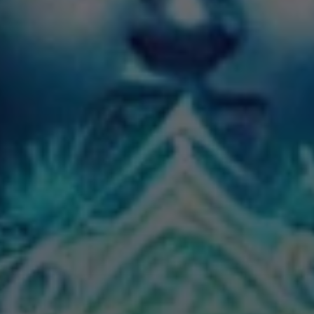
ృత నమూనాల సাথে సాఫల్యతను నిర్వహిస్తారు.
✦
IMES
DISCOVER HERITAGE