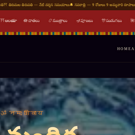
 దర్శన సమయాలు
🔔 నవరాత్రి — 9 రోజులు 9 అమ్మవారి రూపాలు
🕉 ఓం నమః శివాయ — శుభ దినం
⛩
ఆలయాలు
🪷
దాతలు
📿
మంత్రాలు
🪔
పూజలు
🎊
పండుగలు

HOME
A
र हर महादेव ॥