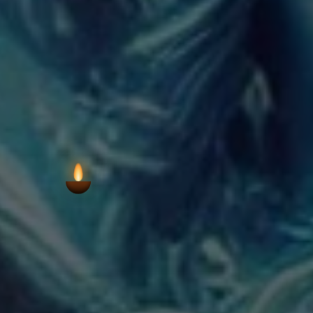
ఆలయ ఆరాధన యొక్క విస్త
VIEW AARTI T