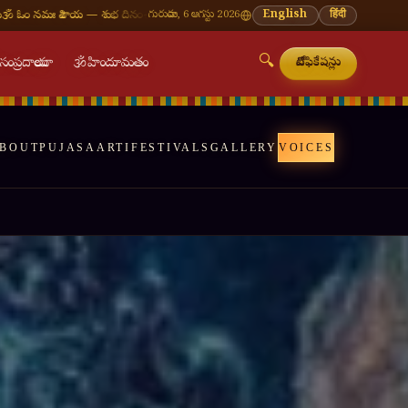
🪔 శ్రావణ మాసం — ప్రతి సోమవారం శివాలయ దర్శనం
గురువారం, 6 ఆగస్టు 2026
🌸 వినాయక చవితి — భాద్రపద శుద్ధ చవితి
English
हिंदी
🔍

సంప్రదాయాలు
🕉
హిందూమతం
నోటిఫికేషన్లు
BOUT
PUJAS
AARTI
FESTIVALS
GALLERY
VOICES
🔍