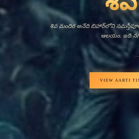
Ancie
Livi
శివ మందిర బిహార్‌లోని సమస్తీపూర జిల
ధ్యానం మరియు పరిణామం యొక్క
సమాజమూలంగా ఉన్న ఈ ఆరాధన స్థలం, శ
మరియు ఆశీర్వాదాలు పొందడానికి వచ్చ
దేవాలయం బిహార్‌లో ఆలయ జీవనం యొక్క
వైదిక మరియు శాస్త్రీయ భారతీయ ఆధ్
నిర్దిష్ట నిర్మాణ లక్షణాలు లేదా 
వనరులలో విస్తృతంగా లిపిబద్ధం చేయ
విశ్వాసం మరియు సామాజిక బంధాలను సంర
శైవ సంప్రదాయల పై కేంద్రీభూతమైన 