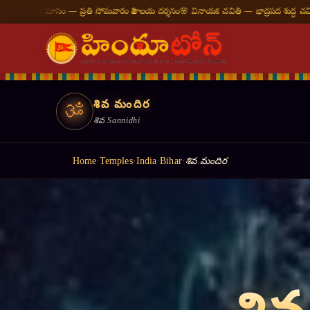
మవారం శివాలయ దర్శనం
🌸 వినాయక చవితి — భాద్రపద శుద్ధ చవితి
⛩ తిరుమల తిరుపతి — నేటి
శివ మందిర
ॐ
శివ Sannidhi
Home
·
Temples
·
India
·
Bihar
·
శివ మందిర
॥ ह