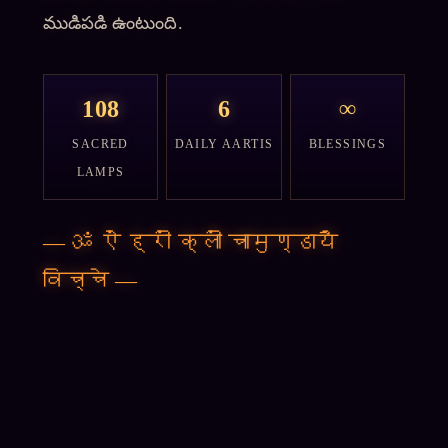
ముడిపడి ఉంటుంది.
108
6
∞
SACRED
DAILY AARTIS
BLESSINGS
LAMPS
—
ॐ ऐं ह्रीं क्लीं चामुण्डायै
विच्चे
—