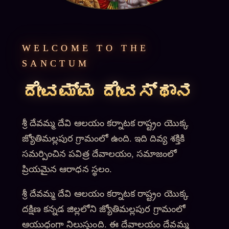
WELCOME TO THE
SANCTUM
ದೇವಮ್ಮ ದೇವಸ್ಥಾನ
శ్రీ దేవమ్మ దేవి ఆలయం కర్నాటక రాష్ట్రం యొక్క
జ్యోతిమల్లపుర గ్రామంలో ఉంది. ఇది దివ్య శక్తికి
సమర్పించిన పవిత్ర దేవాలయం, సమాజంలో
ప్రియమైన ఆరాధన స్థలం.
శ్రీ దేవమ్మ దేవి ఆలయం కర్నాటక రాష్ట్రం యొక్క
దక్షిణ కన్నడ జిల్లలోని జ్యోతిమల్లపుర గ్రామంలో
ఆయుధంగా నిలుస్తుంది. ఈ దేవాలయం దేవమ్మ