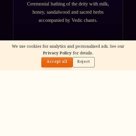
Ceremonial bathing of the deity with milk,
honey, sandalwood and sacred herbs
accompanied by Vedic chants.
We use cookies for analytics and personalised ads. See our
Privacy Policy
for details.
🌓
Accept all
Reject
ॐ
Archana
Recitation of the deity's names and mantras
with flower offerings, performed in your name
and gotra.