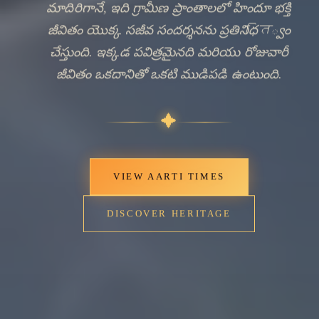
మాదిరిగానే, ఇది గ్రామీణ ప్రాంతాలలో హిందూ భక్తి
జీవితం యొక్క సజీవ సందర్శనను ప్రతినిధित్వం
చేస్తుంది. ఇక్కడ పవిత్రమైనది మరియు రోజువారీ
జీవితం ఒకదానితో ఒకటి ముడిపడి ఉంటుంది.
✦
VIEW AARTI TIMES
DISCOVER HERITAGE