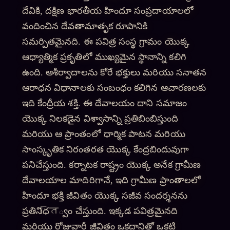
దేవికి, దక్షిణ భారతీయ హిందూ సంప్రదాయాలలో
వందించిన దేవతామాతృక రూపానికి
సమర్పితమైనది. ఈ పవిత్ర సంస్థ గ్రామం యొక్క
ఆధ్యాత్మిక ప్రకృతిలో ముఖ్యమైన స్థానాన్ని కలిగి
ఉంది. ఆశీర్వాదాలను కోరే భక్తులు మరియు సనాతన
ఆరాధన విధానాలకు సంబంధం కలిగిన ఆచారణలకు
ఇది కేంద్రీయ శక్తి. ఈ దేవాలయం దాని సమాజం
యొక్క నిలకడైన విశ్వాసాన్ని ప్రతిబింబిస్తుంది
మరియు ఆ ప్రాంతంలో ధార్మిక పాటన మరియు
సాంస్కృతిక నిరంతరత యొక్క కేంద్రబిందువుగా
పనిచేస్తుంది. కర్నాటక రాష్ట్రం యొక్క అనేక గ్రామీణ
దేవాలయాల మాదిరిగానే, ఇది గ్రామీణ ప్రాంతాలలో
హిందూ భక్తి జీవితం యొక్క సజీవ సందర్శనను
ప్రతినిధित్వం చేస్తుంది. ఇక్కడ పవిత్రమైనది
మరియు రోజువారీ జీవితం ఒకదానితో ఒకటి