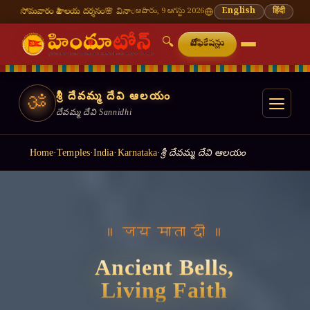
య దర్శనం
🌸 వినాయక చవితి — భాద్రపద శుద్ధ చవితి
ఆదివారం, 9 ఆగస్టు 2026
⛩ తిరుమల తిరుపతి — నేటి దర్శన సమయా
English
हिंदी
🔍
నోటిఫికేషన్లు
శ్రీ దేవమ్మ దేవి ఆలయం
ॐ
దేవమ్మ దేవి Sannidhi
Home
·
Temples
·
India
·
Karnataka
·
శ్రీ దేవమ్మ దేవి ఆలయం
॥ जय माता दी ॥
Ancient Bells,
Living Faith