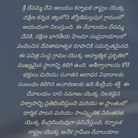
శ్రీ దేవమ్మ దేవి ఆలయం కర్నాటక రాష్ట్రం యొక్క
దక్షిణ కన్నడ జిల్లలోని జ్యోతిమల్లపుర గ్రామంలో
ఆయుధంగా నిలుస్తుంది. ఈ దేవాలయం దేవమ్మ
దేవికి, దక్షిణ భారతీయ హిందూ సంప్రదాయాలలో
వందించిన దేవతామాతృక రూపానికి సమర్పితమైనది.
ఈ పవిత్ర సంస్థ గ్రామం యొక్క ఆధ్యాత్మిక ప్రకృతిలో
ముఖ్యమైన స్థానాన్ని కలిగి ఉంది. ఆశీర్వాదాలను కోరే
భక్తులు మరియు సనాతన ఆరాధన విధానాలకు
సంబంధం కలిగిన ఆచారణలకు ఇది కేంద్రీయ శక్తి. ఈ
🔍
దేవాలయం దాని సమాజం యొక్క నిలకడైన
విశ్వాసాన్ని ప్రతిబింబిస్తుంది మరియు ఆ ప్రాంతంలో
ధార్మిక పాటన మరియు సాంస్కృతిక నిరంతరత
యొక్క కేంద్రబిందువుగా పనిచేస్తుంది. కర్నాటక
రాష్ట్రం యొక్క అనేక గ్రామీణ దేవాలయాల