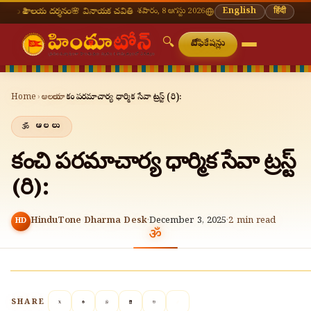
 దర్శనం
🌸 వినాయక చవితి — భాద్రపద శుద్ధ చవితి
శనివారం, 8 ఆగస్టు 2026
⛩ తిరుమల తిరుపతి — నేటి దర్శన సమయా
English
हिंदी
🔍
నోటిఫికేషన్లు
Home
›
ఆలయాలు
›
కంచి పరమాచార్య ధార్మిక సేవా ట్రస్ట్ (రి):
ఆలయాలు
కంచి పరమాచార్య ధార్మిక సేవా ట్రస్ట్
(రి):
HinduTone Dharma Desk
·
December 3, 2025
·
2
min read
HD
SHARE