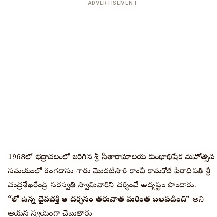
ADVERTISEMENT
1968లో భద్రాచలంలో జరిగిన శ్రీ సీతారామాలయ కుంభాభిషేక మహోత్సవ
సమయంలో రంగదాసు గారు మొదటిసారి కాంచీ కామకోటి పీఠాధిపతి శ్రీ
చంద్రశేఖరేంద్ర సరస్వతి స్వామివారిని దర్శించే అదృష్టం పొందారు.
“నాలో ఉన్న దైవభక్తి ఆ దర్శనం తరువాత మరింత బలపడింది”
అని
ఆయన స్వయంగా చెబుతారు.