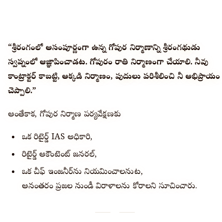
“శ్రీరంగంలో అసంపూర్ణంగా ఉన్న గోపుర నిర్మాణాన్ని శ్రీరంగనాథుడు
స్వప్నంలో ఆజ్ఞాపించాడట. గోపురం రాతి నిర్మాణంగా చేయాలి. నీవు
కాంట్రాక్టర్ కాబట్టి, అక్కడి నిర్మాణం, పునాదులు పరిశీలించి నీ అభిప్రాయం
చెప్పాలి.”
అంతేకాక, గోపుర నిర్మాణ పర్యవేక్షణకు
ఒక రిటైర్డ్ IAS అధికారి,
రిటైర్డ్ అకౌంటెంట్ జనరల్,
ఒక చీఫ్ ఇంజనీర్‌ను నియమించాలనుట,
అనంతరం ప్రజల నుండీ విరాళాలను కోరాలని సూచించారు.