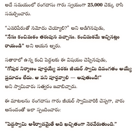
అదే సమయంలో రంగదాసు గారు స్వయంగా
₹25,000
చెక్కు రాసి
సమర్పించారు.
“ఎవరిపేరుతో నమోదు చెయ్యాలి?” అని అడిగినపుడు,
“నేను కంచిమఠం తరుపున వచ్చాను. కంచిమఠమే ఇచ్చినట్లు
రాయండి”
అని ఆయన అన్నారు.
సతారాలో ఉన్న కంచి పెద్దలకు ఈ విషయం చెప్పినపుడు,
“గోపుర నిర్మాణం పూర్తయ్యే వరకు జీయర్ స్వామి దివంగతం అయ్యే
ప్రమాదం లేదు. ఆ పని పూర్తవ్వాలి — అవుతుందీ!”
అని స్వామివారు సత్వరం జవాబిచ్చారు.
ఈ మాటలను రంగదాసు గారు జీయర్ స్వామివారికి చెప్పగా, వారు
ఆనందంతో ఇలా స్పందించారు:
“పెద్దస్వామి ఆశీర్వాదమైతే అది ఖచ్చితంగా నెరవేరుతుంది.”