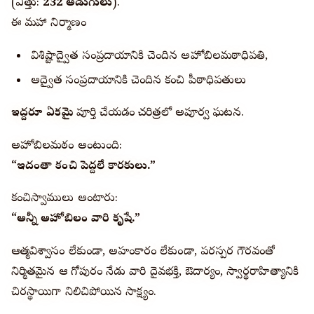
(ఎత్తు:
232 అడుగులు
).
ఈ మహా నిర్మాణం
విశిష్టాద్వైత సంప్రదాయానికి చెందిన అహోబిలమఠాధిపతి,
అద్వైత సంప్రదాయానికి చెందిన కంచి పీఠాధిపతులు
ఇద్దరూ ఏకమై
పూర్తి చేయడం చరిత్రలో అపూర్వ ఘటన.
అహోబిలమఠం అంటుంది:
“ఇదంతా కంచి పెద్దలే కారకులు.”
కంచిస్వాములు అంటారు:
“అన్నీ అహోబిలం వారి కృషే.”
ఆత్మవిశ్వాసం లేకుండా, అహంకారం లేకుండా, పరస్పర గౌరవంతో
నిర్మితమైన ఆ గోపురం నేడు వారి దైవభక్తి, ఔదార్యం, స్వార్థరాహిత్యానికి
చిరస్థాయిగా నిలిచిపోయిన సాక్ష్యం.