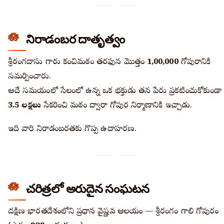
నిరాడంబర దాతృత్వం
శ్రీరంగదాసు గారు కంచిమఠం తరఫున మొత్తం
₹1,00,000
గోపురానికి
సమర్పించారు.
అదే సమయంలో సేలంలో ఉన్న ఒక భక్తుడు తన పేరు ప్రకటించుకోకుండా
₹3.5 లక్షలు
సేకరించి మఠం ద్వారా గోపుర నిర్మాణానికి ఇచ్చాడు.
ఇది వారి నిరాడంబరతకు గొప్ప ఉదాహరణ.
చరిత్రలో అరుదైన సంఘటన
దక్షిణ భారతదేశంలోని ప్రధాన వైష్ణవ ఆలయం — శ్రీరంగం గాలి గోపురం