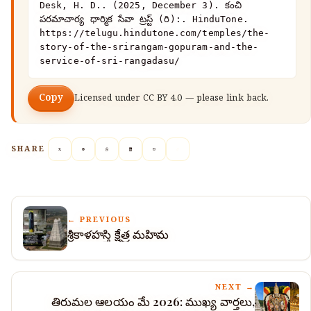
Desk, H. D.. (2025, December 3). కంచి 
పరమాచార్య ధార్మిక సేవా ట్రస్ట్ (రి):. HinduTone. 
https://telugu.hindutone.com/temples/the-
story-of-the-srirangam-gopuram-and-the-
service-of-sri-rangadasu/
Copy
Licensed under
CC BY 4.0
— please link back.
SHARE
← PREVIOUS
శ్రీకాళహస్తి క్షేత్ర మహిమ
NEXT →
తిరుమల ఆలయం మే 2026: ముఖ్య వార్తలు,