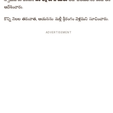
స్వామివారు వెంటనే
ఒక లక్ష రూపాయలు
అహోబిలమఠానికి పంపాలని
ఆదేశించారు.
కొన్ని నెలల తరువాత, ఆయనను మళ్లీ శ్రీరంగం వెళ్లమని సూచించారు.
ADVERTISEMENT