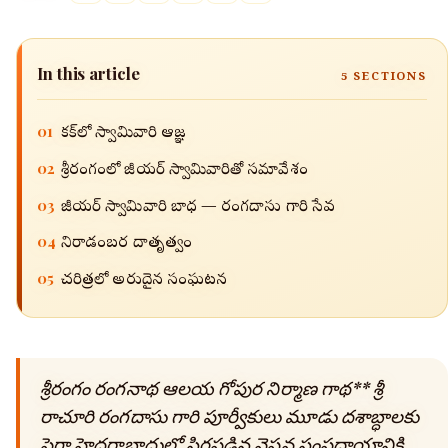
In this article
5
SECTIONS
01
గోకక్‌లో స్వామివారి ఆజ్ఞ
02
శ్రీరంగంలో జీయర్ స్వామివారితో సమావేశం
03
జీయర్ స్వామివారి బాధ — రంగదాసు గారి సేవ
04
నిరాడంబర దాతృత్వం
05
చరిత్రలో అరుదైన సంఘటన
శ్రీరంగం రంగనాథ ఆలయ గోపుర నిర్మాణ గాథ** శ్రీ
రాచూరి రంగదాసు గారి పూర్వీకులు మూడు దశాబ్ధాలకు
పైగా హైదరాబాదులో స్థిరపడిన వైష్ణవ సంప్రదాయానికి