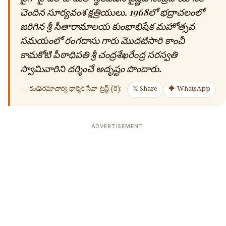
🔍
చెందిన సూర్యవంశ క్షత్రియులు. 1968లో భద్రాచలంలో
జరిగిన శ్రీ సీతారామాలయ కుంభాభిషేక మహోత్సవ
సమయంలో రంగదాసు గారు మొదటిసారి కాంచీ
కామకోటి పీఠాధిపతి శ్రీ చంద్రశేఖరేంద్ర సరస్వతి
స్వామివారిని దర్శించే అదృష్టం పొందారు.
—
కంచి పరమాచార్య ధార్మిక సేవా ట్రస్ట్ (రి):
𝕏 Share
✦ WhatsApp
ADVERTISEMENT