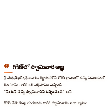
గోకక్‌లో స్వామివారి ఆజ్ఞ
శ్రీ చంద్రశేఖరేంద్రులవారు కర్ణాటకలోని గోకక్ గ్రామంలో ఉన్న సమయంలో
రంగదాసు గారికి ఒక వర్తమానం వచ్చింది —
“వెంటనే వచ్చి స్వామివారిని దర్శించండి”
అని.
గోకక్ చేరుకున్న రంగదాసు గారికి స్వామివారు ఇలా అన్నారు: