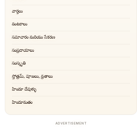
వార్తలు
వంటకాలు
సమాచారం మరియు సేకరణ
సంప్రదాయాలు
సంస్కృతి
స్తోత్రమ్, పూజలు, వ్రతాలు
హిందూ దేవుళ్ళు
హిందూమతం
ADVERTISEMENT