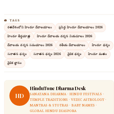
TAGS
భారతదేశంలోని హిందూ దేవాలయాలు
ప్రసిద్ధ హిందూ దేవాలయాలు 2026
హిందూ తీర్థయాత్ర
హిందూ దేవాలయ దర్శన నియమాలు 2026
దేవాలయ దర్శన సమయాలు 2026
భారతీయ దేవాలయాలు
హిందూ ధర్మం
సనాతన ధర్మం
సనాతన ధర్మం 2026
వైదిక ధర్మం
హిందూ మతం
వైదిక జ్ఞానం
HinduTone Dharma Desk
HD
SANATANA DHARMA · HINDU FESTIVALS ·
TEMPLE TRADITIONS · VEDIC ASTROLOGY ·
MANTRAS & STOTRAS · BABY NAMES ·
GLOBAL HINDU DIASPORA