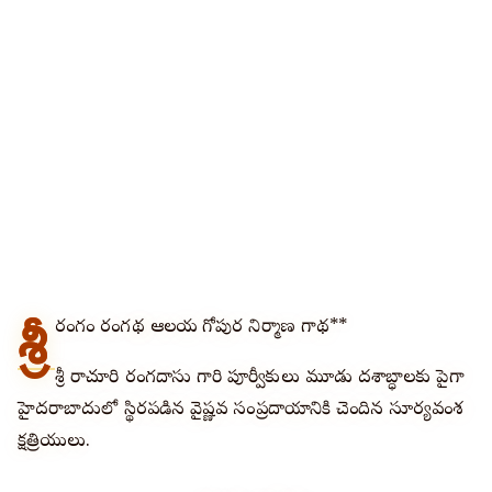
శ్రీ
రంగం రంగనాథ ఆలయ గోపుర నిర్మాణ గాథ**
శ్రీ రాచూరి రంగదాసు గారి పూర్వీకులు మూడు దశాబ్ధాలకు పైగా
హైదరాబాదులో స్థిరపడిన వైష్ణవ సంప్రదాయానికి చెందిన సూర్యవంశ
క్షత్రియులు.