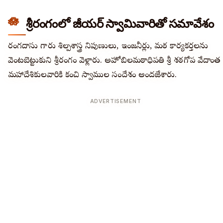
శ్రీరంగంలో జీయర్ స్వామివారితో సమావేశం
రంగదాసు గారు శిల్పశాస్త్ర నిపుణులు, ఇంజనీర్లు, మఠ కార్యకర్తలను
వెంటబెట్టుకుని శ్రీరంగం వెళ్లారు. అహోబిలమఠాధిపతి శ్రీ శఠగోప వేదాంత
మహాదేశికులవారికి కంచి స్వాముల సందేశం అందజేశారు.
ADVERTISEMENT