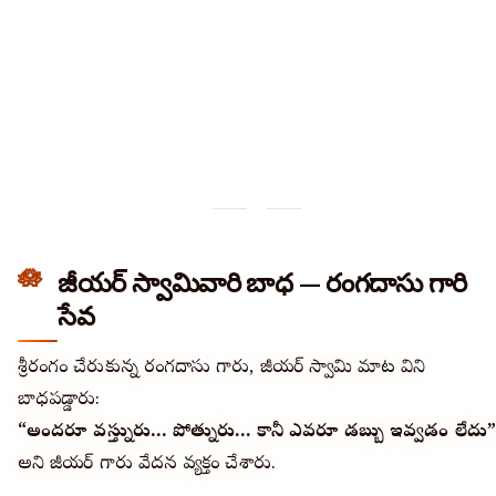
జీయర్ స్వామివారి బాధ — రంగదాసు గారి
సేవ
శ్రీరంగం చేరుకున్న రంగదాసు గారు, జీయర్ స్వామి మాట విని
బాధపడ్డారు:
“అందరూ వస్తున్నారు… పోతున్నారు… కానీ ఎవరూ డబ్బు ఇవ్వడం లేదు”
అని జీయర్ గారు వేదన వ్యక్తం చేశారు.