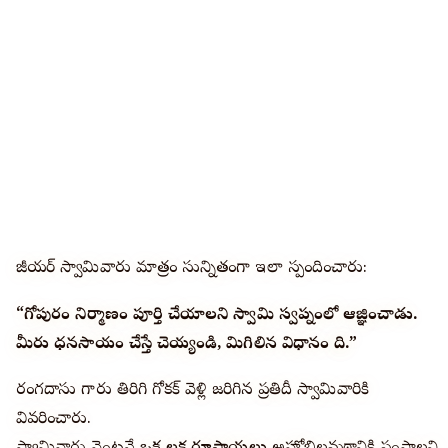
జీయర్ స్వామివారు మాత్రం సున్నితంగా ఇలా స్పందించారు:
“గోపురం నిర్మాణం పూర్తి చేయాలని స్వామి స్వప్నంలో ఆజ్ఞించాడు.
మీరు ధనసాయం చేస్తే చెయ్యండి, మిగిలిన విధానం నాది.”
రంగదాసు గారు తిరిగి గోకక్ వెళ్లి జరిగిన ప్రతిదీ స్వామివారికి
వివరించారు.