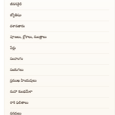
జీవనశైలి
జ్యోతిషం
దశావతారం
పూజలు, శ్లోకాలు, మంత్రాలు
పేర్లు
పంచాంగం
పండుగలు
ప్రముఖ హిందువులు
మహా కుంభమేళా
రాశి ఫలితాలు
వనరులు