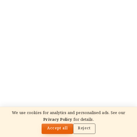
We use cookies for analytics and personalised ads. See our
READ NEXT
Privacy Policy
for details.
మాతా అమృతానందమయి (అమ్మ) జీవిత చరిత్ర: జీవితం,
🌓
బోధనలు, వారసత్వం
Accept all
Reject