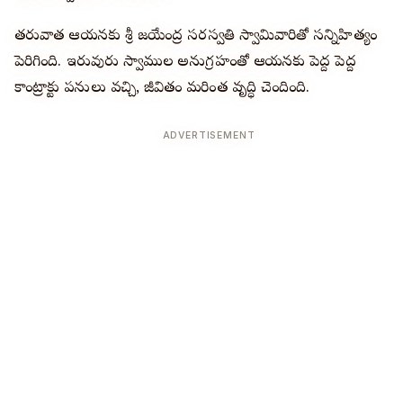
తరువాత ఆయనకు శ్రీ జయేంద్ర సరస్వతి స్వామివారితో సన్నిహిత్యం
పెరిగింది. ఇరువురు స్వాముల అనుగ్రహంతో ఆయనకు పెద్ద పెద్ద
కాంట్రాక్టు పనులు వచ్చి, జీవితం మరింత వృద్ధి చెందింది.
ADVERTISEMENT