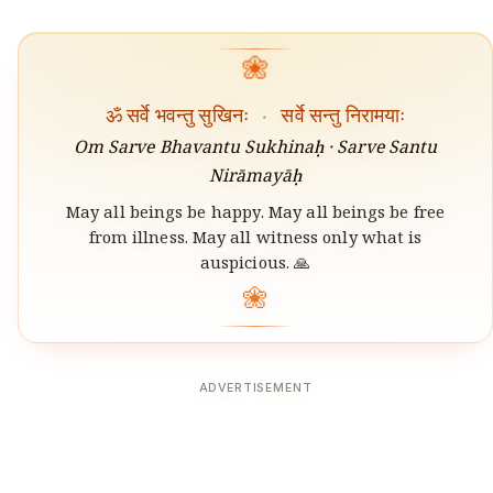
❀
ॐ सर्वे भवन्तु सुखिनः
·
सर्वे सन्तु निरामयाः
Om Sarve Bhavantu Sukhinaḥ · Sarve Santu
Nirāmayāḥ
May all beings be happy. May all beings be free
from illness. May all witness only what is
auspicious. 🙏
❀
ADVERTISEMENT