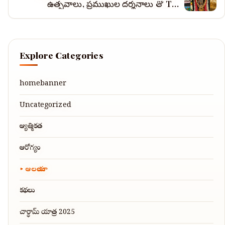
ఉత్సవాలు, ప్రముఖుల దర్శనాలు & TTD
అప్‌డేట్‌లు
Explore Categories
homebanner
Uncategorized
ఆధ్యాత్మికత
ఆరోగ్యం
ఆలయాలు
కథలు
చార్ధామ్ యాత్ర 2025