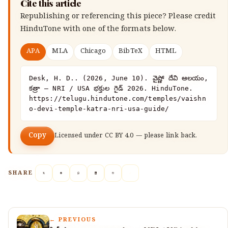
Cite this article
Republishing or referencing this piece? Please credit
HinduTone
with one of the formats below.
APA
MLA
Chicago
BibTeX
HTML
Desk, H. D.. (2026, June 10). వైష్ణో దేవి ఆలయం, 
కత్రా — NRI / USA భక్తుల గైడ్ 2026. HinduTone. 
https://telugu.hindutone.com/temples/vaishn
o-devi-temple-katra-nri-usa-guide/
Copy
Licensed under
CC BY 4.0
— please link back.
SHARE
← PREVIOUS