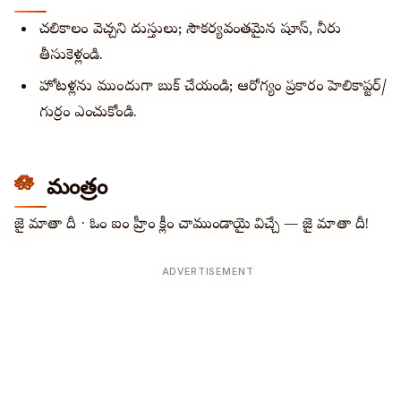
చలికాలంలో వెచ్చని దుస్తులు; సౌకర్యవంతమైన షూస్, నీరు
తీసుకెళ్లండి.
హోటళ్లను ముందుగా బుక్ చేయండి; ఆరోగ్యం ప్రకారం హెలికాప్టర్/
గుర్రం ఎంచుకోండి.
మంత్రం
జై మాతా దీ · ఓం ఐం హ్రీం క్లీం చాముండాయై విచ్చే — జై మాతా దీ!
ADVERTISEMENT