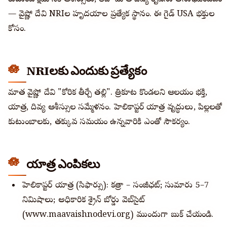
కుటుంబ క్షేమానికి ఆశీస్సులు, లేదా మాత దివ్య కృపను అనుభవించడం
— వైష్ణో దేవి NRIల హృదయాలలో ప్రత్యేక స్థానం. ఈ గైడ్ USA భక్తుల
కోసం.
NRIలకు ఎందుకు ప్రత్యేకం
మాత వైష్ణో దేవి "కోరిక తీర్చే తల్లి". త్రికూట కొండలలోని ఆలయం భక్తి,
యాత్ర, దివ్య ఆశీస్సుల సమ్మేళనం. హెలికాప్టర్ యాత్ర వృద్ధులు, పిల్లలతో
కుటుంబాలకు, తక్కువ సమయం ఉన్నవారికి ఎంతో సౌకర్యం.
యాత్ర ఎంపికలు
హెలికాప్టర్ యాత్ర (సిఫార్సు): కత్రా – సంజీఛట్; సుమారు 5–7
నిమిషాలు; అధికారిక శ్రైన్ బోర్డు వెబ్‌సైట్
(www.maavaishnodevi.org)లో ముందుగా బుక్ చేయండి.