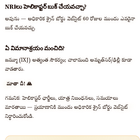
NRIలు హెలికాప్టర్ బుక్ చేయవచ్చా?
అవును — అధికారిక శ్రైన్ బోర్డు వెబ్‌సైట్‌లో 60 రోజుల ముందు ఎవరైనా
బుక్ చేయవచ్చు.
ఏ విమానాశ్రయం మంచిది?
జమ్మూ (IXJ) అత్యంత సౌకర్యం; చాలామంది అమృత్‌సర్/ఢిల్లీ కూడా
వాడతారు.
జై మాతా దీ! 🙏
గమనిక: హెలికాప్టర్ ఛార్జీలు, యాత్ర నిబంధనలు, సమయాలు
మారతాయి — ప్రయాణానికి ముందు అధికారిక శ్రైన్ బోర్డు వెబ్‌సైట్‌లో
నిర్ధారించుకోండి.