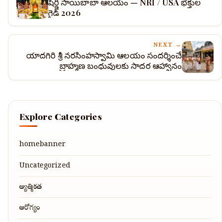
షిర్డీ సాయిబాబా ఆలయం — NRI / USA భక్తుల
గైడ్ 2026
NEXT →
యాదగిరి శ్రీ నరసింహస్వామి ఆలయం సందర్శించే
బ్రాహ్మణ బంధువులకు సాదర ఆహ్వానం
Explore Categories
homebanner
Uncategorized
ఆధ్యాత్మికత
ఆరోగ్యం