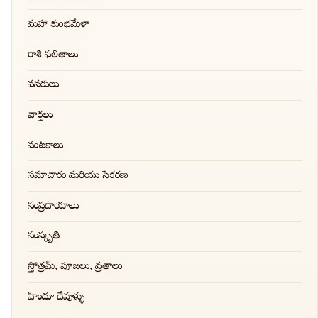
మహా కుంభమేళా
రాశి ఫలితాలు
వనరులు
వార్తలు
వంటకాలు
సమాచారం మరియు సేకరణ
సంప్రదాయాలు
సంస్కృతి
స్తోత్రమ్, పూజలు, వ్రతాలు
హిందూ దేవుళ్ళు