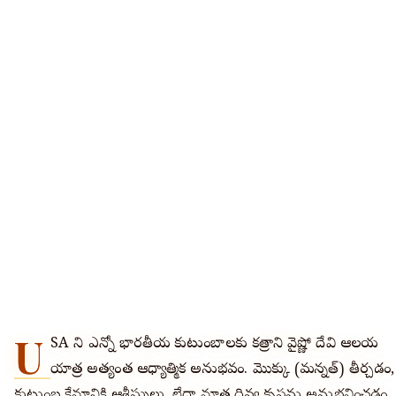
U
SA లోని ఎన్నో భారతీయ కుటుంబాలకు కత్రాలోని వైష్ణో దేవి ఆలయ
యాత్ర అత్యంత ఆధ్యాత్మిక అనుభవం. మొక్కు (మన్నత్) తీర్చడం,