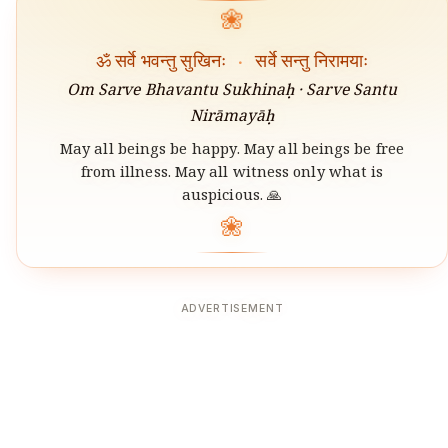
❀
ॐ सर्वे भवन्तु सुखिनः
·
सर्वे सन्तु निरामयाः
Om Sarve Bhavantu Sukhinaḥ · Sarve Santu
Nirāmayāḥ
May all beings be happy. May all beings be free
from illness. May all witness only what is
auspicious. 🙏
❀
ADVERTISEMENT