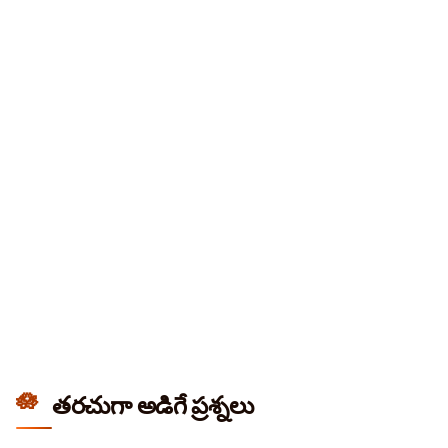
తరచుగా అడిగే ప్రశ్నలు