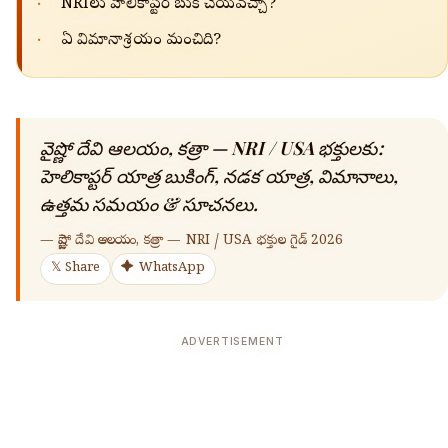
·
NRIలు హెలికాప్టర్ బుక్ చేయవచ్చా?
·
ఏ విమానాశ్రయం మంచిది?
వైష్ణో దేవి ఆలయం, కత్రా — NRI / USA భక్తులకు:
హెలికాప్టర్ యాత్ర బుకింగ్, నడక యాత్ర, విమానాలు,
ఉత్తమ సమయం & సూచనలు.
—
వైష్ణో దేవి ఆలయం, కత్రా — NRI / USA భక్తుల గైడ్ 2026
𝕏 Share
✦ WhatsApp
ADVERTISEMENT