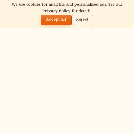
We use cookies for analytics and personalised ads. See our
Privacy Policy
for details.
READ NEXT
🌓
షిర్డీ సాయిబాబా ఆలయం — NRI / USA భక్తుల గైడ్ 2026
Accept all
Reject