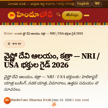
యక చవితి — భాద్రపద శుద్ధ చవితి
⛩ తిరుమల తిరుపతి — నేటి దర్శన సమయాలు
శుక్రవారం, 7 ఆగస్టు 2026
🔔 నవరాత్రి 
English
हिंदी
🔍
నోటిఫికేషన్లు
Home
›
ఆలయాలు
›
వైష్ణో దేవి ఆలయం, కత్రా — NRI / USA భక్తుల గైడ్ 2026
ఆలయాలు
వైష్ణో దేవి ఆలయం, కత్రా — NRI /
USA భక్తుల గైడ్ 2026
వైష్ణో దేవి ఆలయం, కత్రా — NRI / USA భక్తులకు: హెలికాప్టర్
యాత్ర బుకింగ్, నడక యాత్ర, విమానాలు, ఉత్తమ సమయం &
సూచనలు.
HinduTone Dharma Desk
·
June 10, 2026
·
1
min read
HD