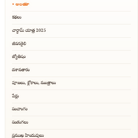
ఆలయాలు
కథలు
చార్ధామ్ యాత్ర 2025
జీవనశైలి
జ్యోతిషం
దశావతారం
పూజలు, శ్లోకాలు, మంత్రాలు
పేర్లు
పంచాంగం
పండుగలు
ప్రముఖ హిందువులు