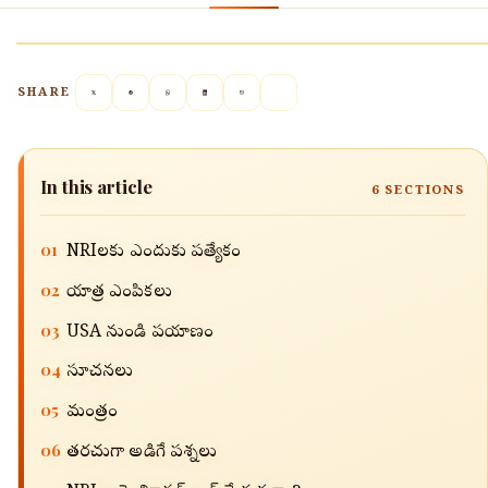
SHARE
In this article
6
SECTIONS
01
NRIలకు ఎందుకు ప్రత్యేకం
🔍
02
యాత్ర ఎంపికలు
03
USA నుండి ప్రయాణం
04
సూచనలు
05
మంత్రం
06
తరచుగా అడిగే ప్రశ్నలు