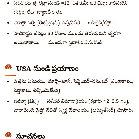
నడక యాత్ర: కత్రా నుండి ≈12–14 కి.మీ ఒక వైపు; కాలినడక,
గుర్రం, లేదా బ్యాటరీ కారు.
యాత్రా పర్చీ (రిజిస్ట్రేషన్) తప్పనిసరి — ఆన్‌లైన్/కత్రాలో.
హెలికాప్టర్ టికెట్లు 60 రోజుల ముందు తెరుచుకుని త్వరగా
అయిపోతాయి — ముందుగా ప్రణాళిక వేసుకోండి.
USA నుండి ప్రయాణం
ఉత్తమ సమయం: మార్చి–జూన్, సెప్టెంబర్–నవంబర్ (ఎండాకాలం,
వర్షాకాలం తప్పించుకోండి).
జమ్మూ (IXJ) — సమీప విమానాశ్రయం (కత్రాకు ≈2–2.5 గం);
చాలామంది వైష్ణో దేవితో స్వర్ణ దేవాలయం (అమృత్‌సర్) చూస్తారు.
సూచనలు