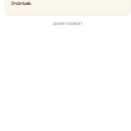
హిందూమతం
ADVERTISEMENT