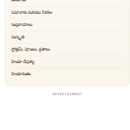
వంటకాలు
సమాచారం మరియు సేకరణ
సంప్రదాయాలు
సంస్కృతి
స్తోత్రమ్, పూజలు, వ్రతాలు
హిందూ దేవుళ్ళు
హిందూమతం
ADVERTISEMENT