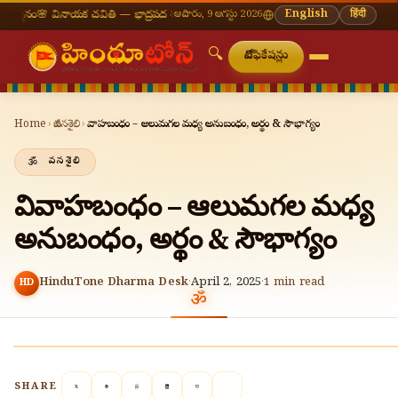
 వినాయక చవితి — భాద్రపద శుద్ధ చవితి
⛩ తిరుమల తిరుపతి — నేటి దర్శన సమయాలు
ఆదివారం, 9 ఆగస్టు 2026
🔔 నవరా
English
हिंदी
🔍
నోటిఫికేషన్లు
Home
›
జీవనశైలి
›
వివాహబంధం – ఆలుమగల మధ్య అనుబంధం, అర్థం & సౌభాగ్యం
జీవనశైలి
వివాహబంధం – ఆలుమగల మధ్య
అనుబంధం, అర్థం & సౌభాగ్యం
HinduTone Dharma Desk
·
April 2, 2025
·
1
min read
HD
SHARE