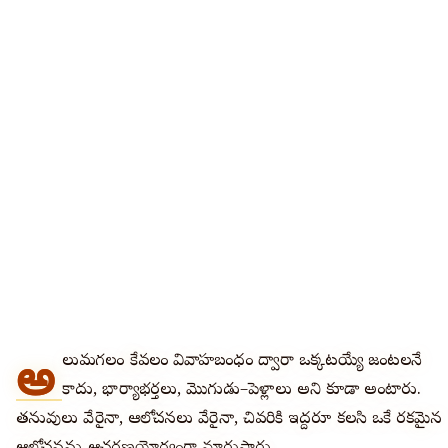
అ
లుమగలంటే కేవలం వివాహబంధం ద్వారా ఒక్కటయ్యే జంటలనే
కాదు, భార్యాభర్తలు, మొగుడు–పెళ్లాలు అని కూడా అంటారు.
తనువులు వేరైనా, ఆలోచనలు వేరైనా, చివరికి ఇద్దరూ కలసి ఒకే రకమైన