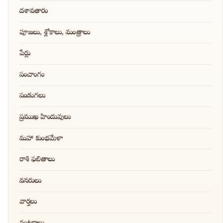
దశావతారం
పూజలు, శ్లోకాలు, మంత్రాలు
పేర్లు
పంచాంగం
పండుగలు
ప్రముఖ హిందువులు
మహా కుంభమేళా
రాశి ఫలితాలు
వనరులు
వార్తలు