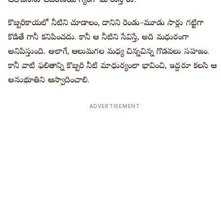
ఆలోచనను ఆచరణయోగ్యంగా మారుస్తారు.
కొబ్బరికాయలో నీటిని చూడాలంటే, దానిని రెండు–మూడు సార్లు గట్టిగా
కొడితే గానీ కనిపించదు. కానీ ఆ నీటిని సేవిస్తే, అది మధురంగా
అనిపిస్తుంది. అలాగే, ఆలుమగల మధ్య చిన్నచిన్న గొడవలు సహజం.
కానీ వాటి ఫలితాన్ని కొబ్బరి నీటి మాధుర్యంలా భావించి, ఇద్దరూ కలసి ఆ
అనుభూతిని ఆస్వాదించాలి.
ADVERTISEMENT