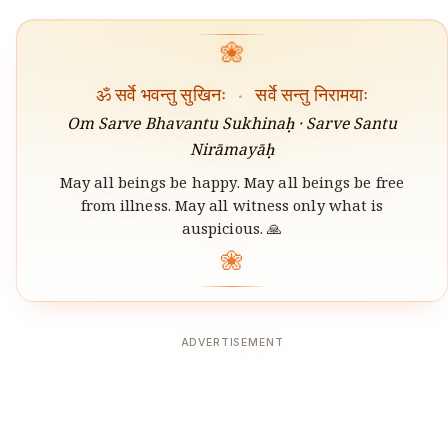
❀
ॐ सर्वे भवन्तु सुखिनः
·
सर्वे सन्तु निरामयाः
Om Sarve Bhavantu Sukhinaḥ · Sarve Santu
Nirāmayāḥ
May all beings be happy. May all beings be free
from illness. May all witness only what is
auspicious. 🙏
❀
ADVERTISEMENT