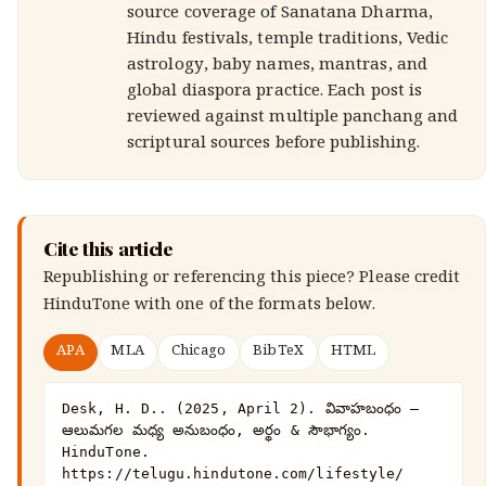
source coverage of Sanatana Dharma,
Hindu festivals, temple traditions, Vedic
astrology, baby names, mantras, and
global diaspora practice. Each post is
reviewed against multiple panchang and
scriptural sources before publishing.
Cite this article
Republishing or referencing this piece? Please credit
HinduTone
with one of the formats below.
APA
MLA
Chicago
BibTeX
HTML
Desk, H. D.. (2025, April 2). వివాహబంధం – 
ఆలుమగల మధ్య అనుబంధం, అర్థం & సౌభాగ్యం. 
HinduTone. 
https://telugu.hindutone.com/lifestyle/