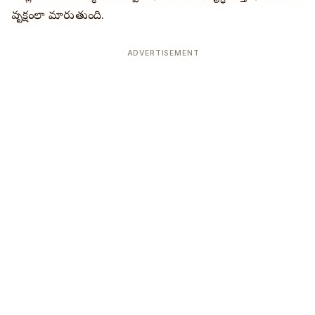
వృక్షంలా మారుతుంది.
ADVERTISEMENT