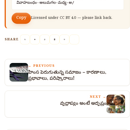
వివాహబంధం-ఆలుమగల-మధ్య-అ/
Copy
Licensed under
CC BY 4.0
— please link back.
SHARE
← PREVIOUS
హింస పెరుగుతున్న సమాజం – కారణాలు,
ప్రభావాలు, పరిష్కారాలు!
NEXT →
వృద్ధాప్యం అంటే అదృష్టం