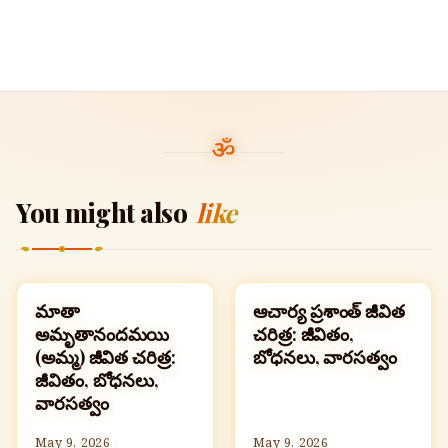
You might also
like
మాతా
ఆచార్య ప్రశాంత్ జీవిత
ప్రముఖ హిందువులు
ప్రముఖ హిందువులు
అమృతానందమయి
చరిత్ర: జీవితం,
(అమ్మ) జీవిత చరిత్ర:
బోధనలు, వారసత్వం
జీవితం, బోధనలు,
వారసత్వం
May 9, 2026
May 9, 2026