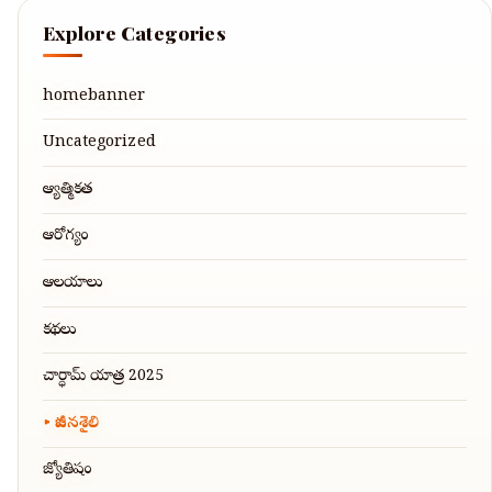
Explore Categories
homebanner
Uncategorized
ఆధ్యాత్మికత
ఆరోగ్యం
ఆలయాలు
కథలు
చార్ధామ్ యాత్ర 2025
జీవనశైలి
జ్యోతిషం