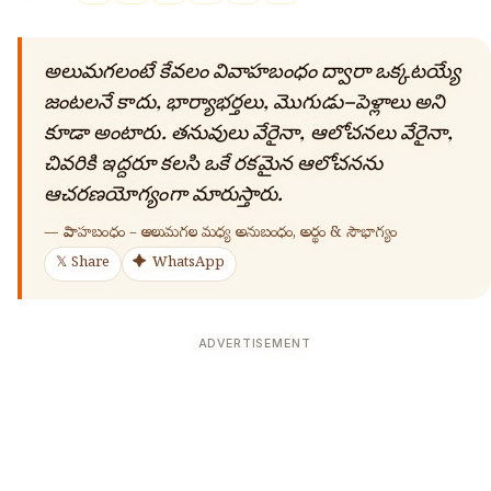
అలుమగలంటే కేవలం వివాహబంధం ద్వారా ఒక్కటయ్యే
జంటలనే కాదు, భార్యాభర్తలు, మొగుడు–పెళ్లాలు అని
కూడా అంటారు. తనువులు వేరైనా, ఆలోచనలు వేరైనా,
చివరికి ఇద్దరూ కలసి ఒకే రకమైన ఆలోచనను
ఆచరణయోగ్యంగా మారుస్తారు.
—
వివాహబంధం – ఆలుమగల మధ్య అనుబంధం, అర్థం & సౌభాగ్యం
𝕏 Share
✦ WhatsApp
🔍
ADVERTISEMENT