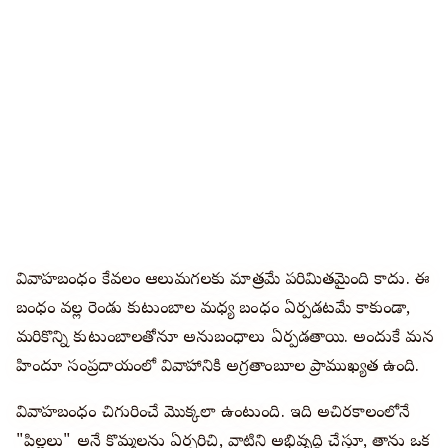
వివాహబంధం కేవలం ఆలుమగలకు మాత్రమే పరిమితమైంది కాదు. ఈ
బంధం వల్ల రెండు కుటుంబాల మధ్య బంధం ఏర్పడటమే కాకుండా,
మరికొన్ని కుటుంబాలతోనూ అనుబంధాలు ఏర్పడతాయి. అందుకే మన
హిందూ సంప్రదాయంలో వివాహానికి అగ్రతాంబూల ప్రాముఖ్యత ఉంది.
వివాహబంధం చిగురించే మొక్కలా ఉంటుంది. ఇది అచిరకాలంలోనే
"పిల్లలు" అనే కొమ్మలను ఏర్పరిచి, వాటిని అభివృద్ధి చేస్తూ, తాను ఒక