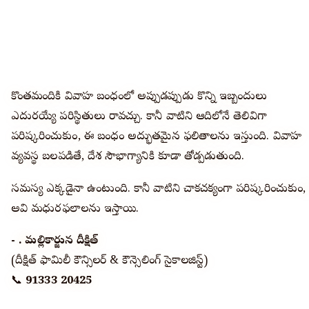
కొంతమందికి వివాహ బంధంలో అప్పుడప్పుడు కొన్ని ఇబ్బందులు
ఎదురయ్యే పరిస్థితులు రావచ్చు. కానీ వాటిని ఆదిలోనే తెలివిగా
పరిష్కరించుకుంటే, ఈ బంధం అద్భుతమైన ఫలితాలను ఇస్తుంది. వివాహ
వ్యవస్థ బలపడితే, దేశ సౌభాగ్యానికి కూడా తోడ్పడుతుంది.
సమస్య ఎక్కడైనా ఉంటుంది. కానీ వాటిని చాకచక్యంగా పరిష్కరించుకుంటే,
అవి మధురఫలాలను ఇస్తాయి.
- బి. మల్లికార్జున దీక్షిత్
(దీక్షిత్ ఫామిలీ కౌన్సిలర్ & కౌన్సెలింగ్ సైకాలజిస్ట్)
📞
91333 20425