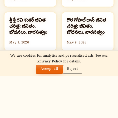
శ్రీ శ్రీ రవి శంకర్ జీవిత
గౌర గోపాల్ దాస్ జీవిత
ప్రముఖ హిందువులు
ప్రముఖ హిందువులు
చరిత్ర: జీవితం,
చరిత్ర: జీవితం,
బోధనలు, వారసత్వం
బోధనలు, వారసత్వం
May 9, 2026
May 9, 2026
We use cookies for analytics and personalised ads. See our
READ NEXT
Privacy Policy
for details.
మాతా అమృతానందమయి (అమ్మ) జీవిత చరిత్ర: జీవితం,
🌓
బోధనలు, వారసత్వం
Accept all
Reject
ADVERTISEMENT