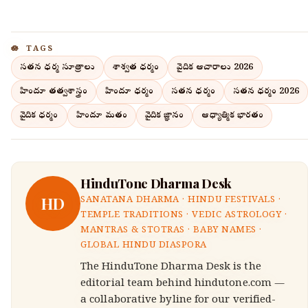
TAGS
సనాతన ధర్మ సూత్రాలు
శాశ్వత ధర్మం
వైదిక ఆచారాలు 2026
హిందూ తత్వశాస్త్రం
హిందూ ధర్మం
సనాతన ధర్మం
సనాతన ధర్మం 2026
వైదిక ధర్మం
హిందూ మతం
వైదిక జ్ఞానం
ఆధ్యాత్మిక భారతం
HinduTone Dharma Desk
HD
SANATANA DHARMA · HINDU FESTIVALS ·
TEMPLE TRADITIONS · VEDIC ASTROLOGY ·
MANTRAS & STOTRAS · BABY NAMES ·
GLOBAL HINDU DIASPORA
The HinduTone Dharma Desk is the
editorial team behind hindutone.com —
a collaborative byline for our verified-