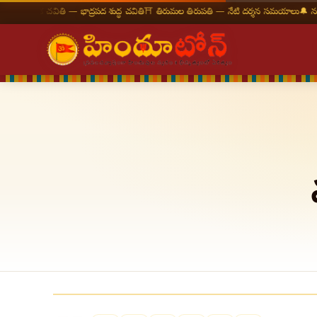
 చవితి — భాద్రపద శుద్ధ చవితి
⛩ తిరుమల తిరుపతి — నేటి దర్శన సమయాలు
🔔 నవరాత్రి — 