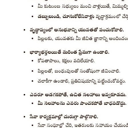
మీ కుటుంబ సభ్యులు మంచి వాళ్లయితే, మిమ్మల్
డబ్బులుండి, చూసుకోలేనివాళ్లు
వృద్ధాశ్రమంలో చేర్
వృద్ధాప్యంలో అనుభవాన్ని యువతతో పంచుకోవాలి.
పిల్లలకు, యువతకు మీ జీవిత జ్ఞానాన్ని అందించండ
భార్యాభర్తలయితే మరింత ప్రేమగా ఉండాలి.
కోపతాపాలు, కక్షలు వదిలేయాలి.
పిల్లలతో, బంధువులతో సంతోషంగా జీవించాలి.
చలాకీగా ఉండాలి, ప్రతివిషయాన్ని పట్టించుకోవద్దు.
ఎవరూ అడగకపోతే, ఉచిత సలహాలు ఇవ్వకూడదు.
మీ సలహాలను ఎవరు పాటించకపోతే బాధపడొద్దు.
సేవా కార్యక్రమాల్లో చురుగ్గా పాల్గొనాలి.
సేవా సంఘాల్లో చేరి, ఇతరులకు సహాయం చేయండ