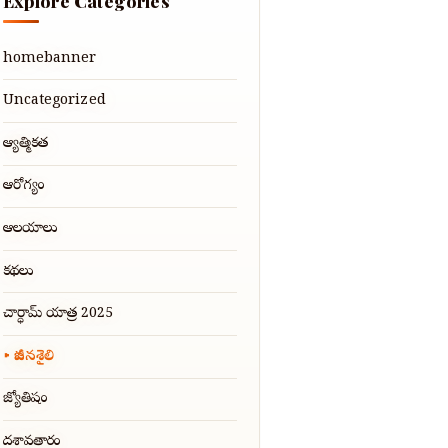
Explore Categories
homebanner
Uncategorized
ఆధ్యాత్మికత
ఆరోగ్యం
ఆలయాలు
కథలు
చార్ధామ్ యాత్ర 2025
జీవనశైలి
జ్యోతిషం
దశావతారం