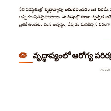
నేటి పరిస్థితుల్లో
వృద్ధాప్యాన్ని అనుభవించడం ఒక వరమే
.
అన్నీ కలుషితమైపోయాయి.
మనుషుల్లో కూడా స్వచ్ఛత అనే
బ్రతికే ఉండటం మన అదృష్టం, దేవుడు మనకిచ్చిన వరంగా 
వృద్ధాప్యంలో ఆరోగ్య పరిరక
ADVER