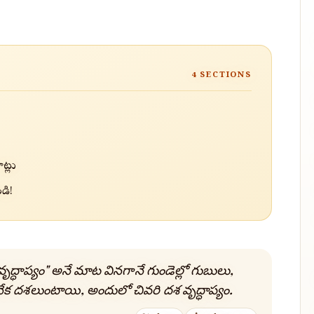
4
SECTIONS
ట్లు
డి!
వృద్ధాప్యం" అనే మాట వినగానే గుండెల్లో గుబులు,
ేక దశలుంటాయి, అందులో చివరి దశ వృద్ధాప్యం.