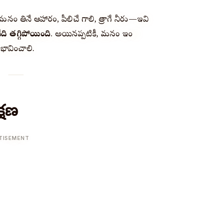
 మనం తినే ఆహారం, పీలిచే గాలి, త్రాగే నీరు—ఇవి
ది తగ్గిపోయింది
. అయినప్పటికీ, మనం ఇంకా
భావించాలి.
్షణ
TISEMENT