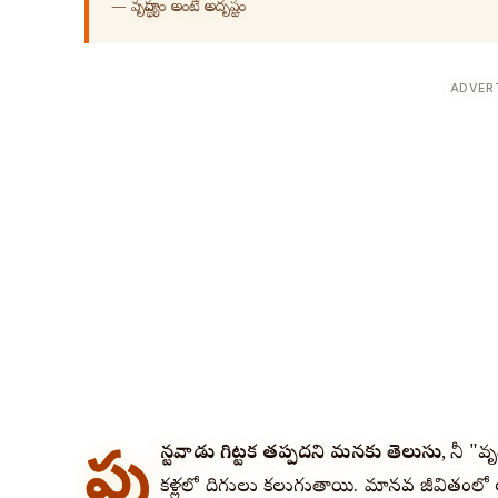
—
వృద్ధాప్యం అంటే అదృష్టం
ADVER
పు
ట్టినవాడు గిట్టక తప్పదని మనకు తెలుసు
, కానీ 
కళ్లలో దిగులు కలుగుతాయి. మానవ జీవితంల