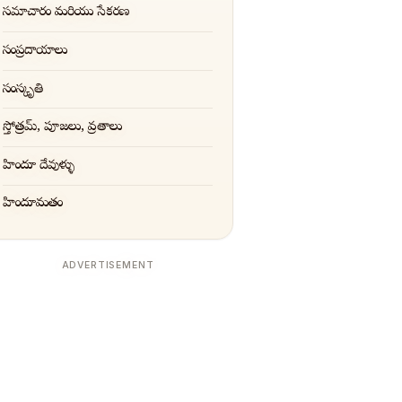
సమాచారం మరియు సేకరణ
సంప్రదాయాలు
సంస్కృతి
స్తోత్రమ్, పూజలు, వ్రతాలు
హిందూ దేవుళ్ళు
హిందూమతం
ADVERTISEMENT