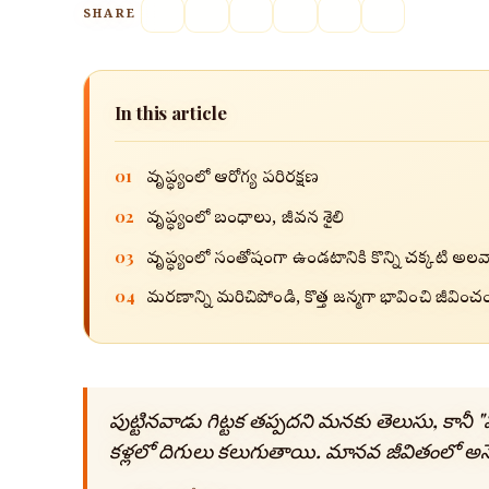
SHARE
In this article
01
వృద్ధాప్యంలో ఆరోగ్య పరిరక్షణ
02
వృద్ధాప్యంలో బంధాలు, జీవన శైలి
03
వృద్ధాప్యంలో సంతోషంగా ఉండటానికి కొన్ని చక్కటి అలవా
04
మరణాన్ని మరిచిపోండి, కొత్త జన్మగా భావించి జీవించం
పుట్టినవాడు గిట్టక తప్పదని మనకు తెలుసు, కానీ "
కళ్లలో దిగులు కలుగుతాయి. మానవ జీవితంలో అన