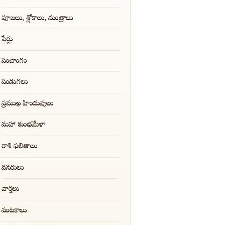
పూజలు, శ్లోకాలు, మంత్రాలు
పేర్లు
పంచాంగం
పండుగలు
ప్రముఖ హిందువులు
మహా కుంభమేళా
రాశి ఫలితాలు
వనరులు
వార్తలు
వంటకాలు