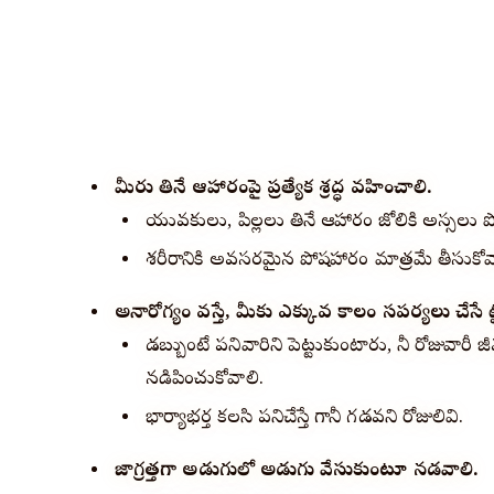
మీరు తినే ఆహారంపై ప్రత్యేక శ్రద్ధ వహించాలి.
యువకులు, పిల్లలు తినే ఆహారం జోలికి అస్సలు పో
శరీరానికి అవసరమైన పోషకాహారం మాత్రమే తీసుకోవ
అనారోగ్యం వస్తే, మీకు ఎక్కువ కాలం సపర్యలు చేసే
డబ్బుంటే పనివారిని పెట్టుకుంటారు, కానీ రోజువారీ
నడిపించుకోవాలి.
భార్యాభర్త కలసి పనిచేస్తే గానీ గడవని రోజులివి.
జాగ్రత్తగా అడుగులో అడుగు వేసుకుంటూ నడవాలి.