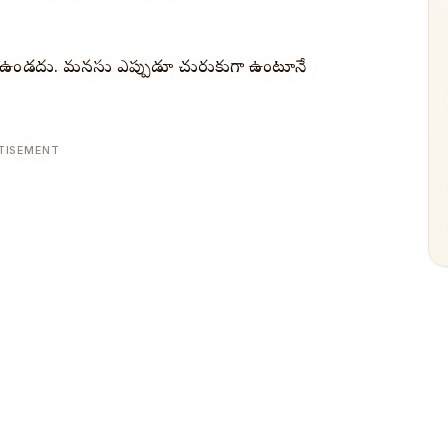
ది ఉండదు. మనసు ఎప్పుడూ చురుకుగా ఉంటూనే
TISEMENT