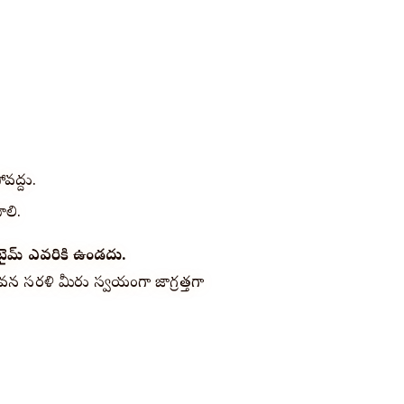
వద్దు.
ాలి.
 టైమ్ ఎవరికి ఉండదు.
 జీవన సరళి మీరు స్వయంగా జాగ్రత్తగా