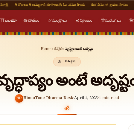
9 రోజులు 9 అమ్మవారి రూపాలు
🕉 ఓం నమః శివాయ — శుభ దినం
🪔 శ్రావణ మాసం — ప్రతి సోమవ
⛩
ఆలయాలు
🪷
దాతలు
📿
మంత్రాలు
🪔
పూజలు
🎊
పండుగలు

Home
›
జీవనశైలి
›
వృద్ధాప్యం అంటే అదృష్టం
జీవనశైలి
వృద్ధాప్యం అంటే అదృష్ట
HinduTone Dharma Desk
·
April 4, 2025
·
1
min read
HD