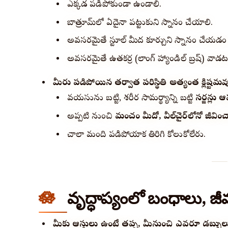
ఎక్కడ పడిపోకుండా ఉండాలి.
బాత్రూమ్‌లో ఏదైనా పట్టుకుని స్నానం చేయాలి.
అవసరమైతే స్టూల్ మీద కూర్చుని స్నానం చేయడం
అవసరమైతే ఉతకర్ర (లాంగ్ హ్యాండిల్ బ్రష్) వాడటం
మీరు పడిపోయిన తర్వాత పరిస్థితి అత్యంత క్లిష్టమవ
వయసును బట్టి, శరీర సామర్థ్యాన్ని బట్టి
సర్జన్లు
అప్పటి నుంచి
మంచం మీదో, వీల్‌చైర్‌లోనో జీవించా
చాలా మంది పడిపోయాక తిరిగి కోలుకోలేరు.
వృద్ధాప్యంలో బంధాలు, జీవ
మీకు ఆస్తులు ఉంటే తప్ప, మీనుంచి ఎవరూ డబ్బుల