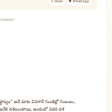
𝕏 Share
✦ WhatsApp
TISEMENT
"వృద్ధాప్యం" అనే మాట వినగానే గుండెల్లో గుబులు,
ో అనేక దశలుంటాయి, అందులో చివరి దశ