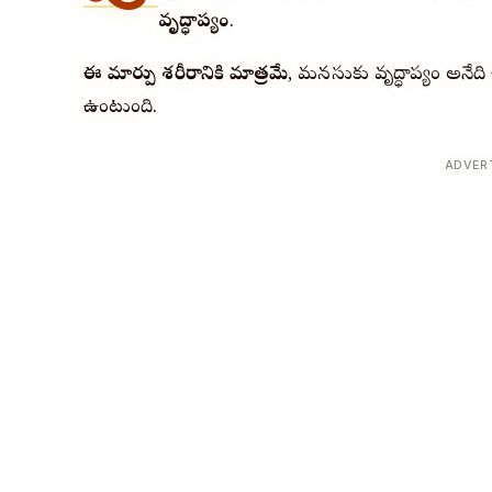
వృద్ధాప్యం
.
ఈ మార్పు శరీరానికి మాత్రమే
, మనసుకు వృద్ధాప్యం అనే
ఉంటుంది.
ADVER