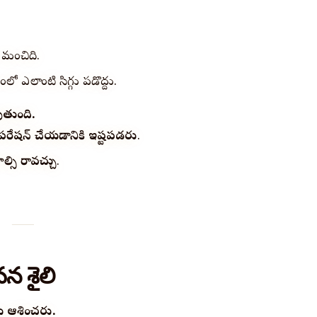
 మంచిది.
లో ఎలాంటి సిగ్గు పడొద్దు.
ుతుంది.
 ఆపరేషన్ చేయడానికి ఇష్టపడరు
.
ల్సి రావచ్చు
.
న శైలి
ు ఆశించరు.