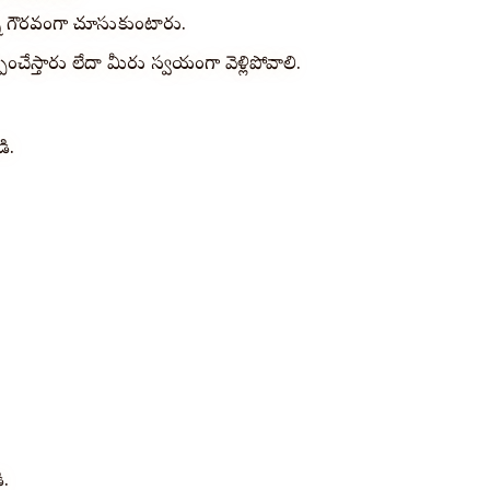
ని గౌరవంగా చూసుకుంటారు.
పించేస్తారు లేదా మీరు స్వయంగా వెళ్లిపోవాలి.
ి.
ి.