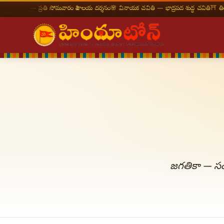
 — ప్రతి సోమవారం శివాలయ దర్శనం
🌸 వినాయక చవితి — భాద్రపద శుద్ధ చవితి
⛩ తిరుమల తిరు
జగతికా — సం