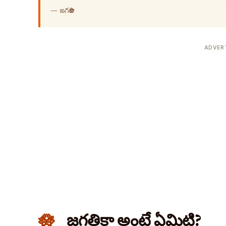
—
జగతికా
ADVER
జగతికా అంటే ఏమిటి?