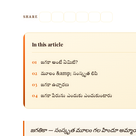
SHARE
In this article
01
జగతికా అంటే ఏమిటి?
02
మూలం &amp; సంస్కృత లిపి
03
జగతికా ఉచ్చారణ
04
జగతికా పేరును ఎందుకు ఎంచుకుంటారు
జగతికా — సంస్కృత మూలం గల హిందూ అమ్మాయి 