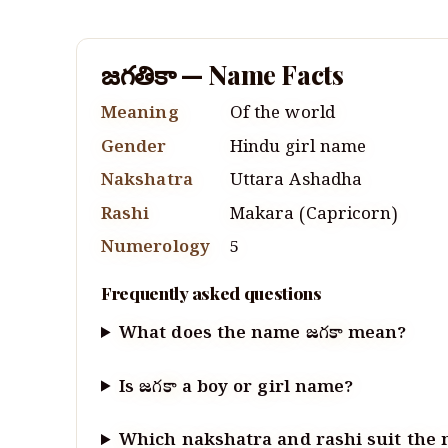
జగతికా
— Name Facts
Meaning
Of the world
Gender
Hindu
girl
name
Nakshatra
Uttara Ashadha
Rashi
Makara
(
Capricorn
)
Numerology
5
Frequently asked questions
What does the name జగతికా mean?
Is జగతికా a boy or girl name?
Which nakshatra and rashi suit the n