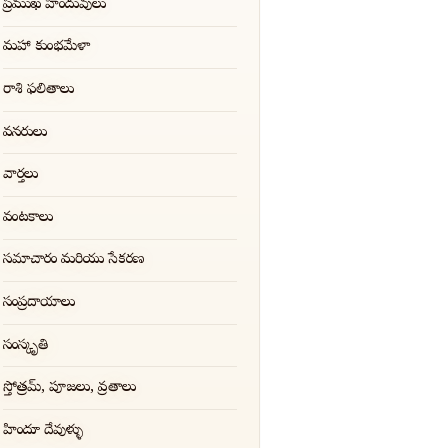
ప్రముఖ హిందువులు
మహా కుంభమేళా
రాశి ఫలితాలు
వనరులు
వార్తలు
వంటకాలు
సమాచారం మరియు సేకరణ
సంప్రదాయాలు
సంస్కృతి
స్తోత్రమ్, పూజలు, వ్రతాలు
హిందూ దేవుళ్ళు