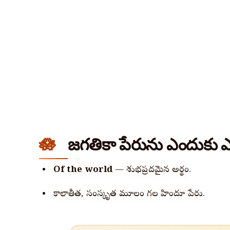
జగతికా పేరును ఎందుకు 
Of the world
— శుభప్రదమైన అర్థం.
కాలాతీత, సంస్కృత మూలం గల హిందూ పేరు.