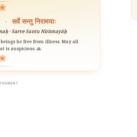
❀
ः
·
सर्वे सन्तु निरामयाः
aḥ · Sarve Santu Nirāmayāḥ
beings be free from illness. May all
t is auspicious. 🙏
❀
TISEMENT