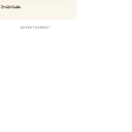
హిందూమతం
ADVERTISEMENT