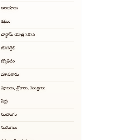
ఆలయాలు
కథలు
చార్ధామ్ యాత్ర 2025
జీవనశైలి
జ్యోతిషం
దశావతారం
పూజలు, శ్లోకాలు, మంత్రాలు
పేర్లు
పంచాంగం
పండుగలు