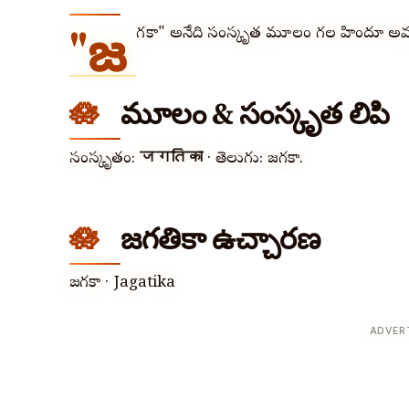
"జ
గతికా" అనేది సంస్కృత మూలం గల హిందూ అమ్
మూలం & సంస్కృత లిపి
సంస్కృతం:
जगतिका
· తెలుగు: జగతికా.
జగతికా ఉచ్చారణ
జగతికా · Jagatika
ADVER