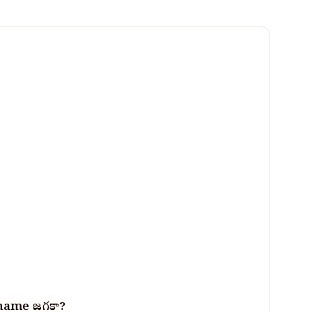
ame జగతికా?