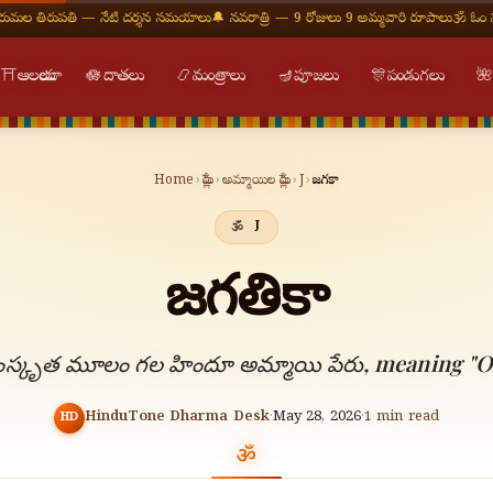
పతి — నేటి దర్శన సమయాలు
🔔 నవరాత్రి — 9 రోజులు 9 అమ్మవారి రూపాలు
🕉 ఓం నమః శివాయ
⛩
ఆలయాలు
🪷
దాతలు
📿
మంత్రాలు
🪔
పూజలు
🎊
పండుగలు

Home
›
పేర్లు
›
అమ్మాయిల పేర్లు
›
J
›
జగతికా
J
జగతికా
స్కృత మూలం గల హిందూ అమ్మాయి పేరు, meaning "Of
HinduTone Dharma Desk
·
May 28, 2026
·
1
min read
HD