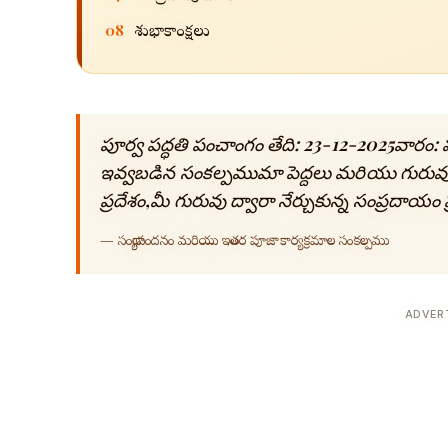
08
శుభాకాంక్షలు
పూర్వ పద్ధతి పంచాంగం తేది: 23-12-2025వార
ఇవ్వబడిన సంకల్పముమా పెద్దలు మరియు గురువుల ద
ప్రదేశం,మీ గురువు ద్వారా నేర్చుకున్న సంప్రదా
—
సంధ్యావందనం మరియు ఇతర పూజాకార్యక్రమాల సంకల్పము
ADVER