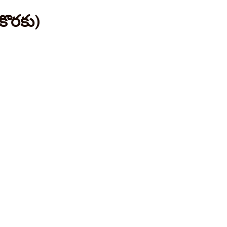
కొరకు)