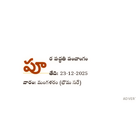
పూ
ర్వ పద్ధతి పంచాంగం
తేది:
23-12-2025
వారం:
మంగళవారం (భౌమ వాసరే)
ADVER