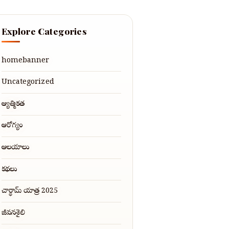
Explore Categories
homebanner
Uncategorized
ఆధ్యాత్మికత
ఆరోగ్యం
ఆలయాలు
కథలు
చార్ధామ్ యాత్ర 2025
జీవనశైలి