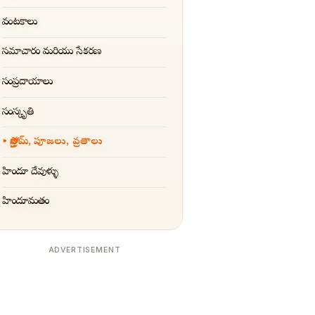
వంటకాలు
సమాచారం మరియు సేకరణ
సంప్రదాయాలు
సంస్కృతి
స్తోత్రమ్, పూజలు, వ్రతాలు
హిందూ దేవుళ్ళు
హిందూమతం
ADVERTISEMENT