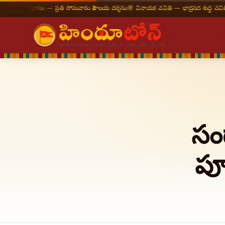
వణ మాసం — ప్రతి సోమవారం శివాలయ దర్శనం
🌸 వినాయక చవితి — భాద్రపద శుద్ధ చవితి
⛩ తిరుమ
సం
పూ