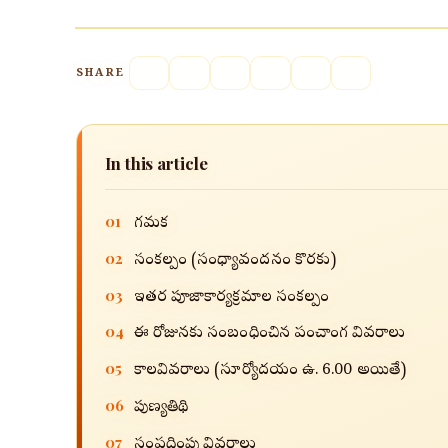
SHARE
In this article
01
గమనిక
02
సంకల్పం (సంధ్యావందనం కొరకు)
03
ఇతర పూజాకార్యక్రమాల సంకల్పం
04
ఈ రోజునకు సంబంధించిన పంచాంగ వివరాలు
05
కాలవివరాలు (సూర్యోదయం ఉ. 6.00 అయితే)
06
పుణ్యతిథి
07
సంప్రదింపు వివరాలు