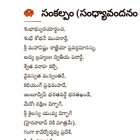
సంకల్పం (సంధ్యావందనం 
శుభాభ్యుదయార్థంచ,
శుభే శోభనే ముహూర్తే,
శ్రీ మహావిష్ణు రాజ్ఞేయా ప్రవర్తమానస్య,
అద్య బ్రహ్మణః ద్వితీయ పరార్ధే,
శ్వేత వరాహ కల్పే,
వైవస్వత మన్వంతరే,
కలియుగే ప్రధమపాదే,
జంబూద్వీపే భరతవర్షే భరతఖండే,
మేరోః దక్షిణ దిగ్భాగే,
శ్రీ శైలస్య వాయువ్య దిగ్భాగే
(హైదరాబాద్ వారికి మాత్రమే),
గంగా కావేర్యోర్మధ్య ప్రదేశే,