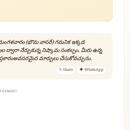
ం: మంగళవారం (భౌమ వాసరే) గమనిక ఇక్కడ
్వారా నేర్చుకున్న నిష్కామ సంకల్పం. మీరు ఉన్న
యం ప్రకారంఅవసరమైన మార్పులు చేసుకోవచ్చును.
𝕏 Share
✦ WhatsApp
TISEMENT