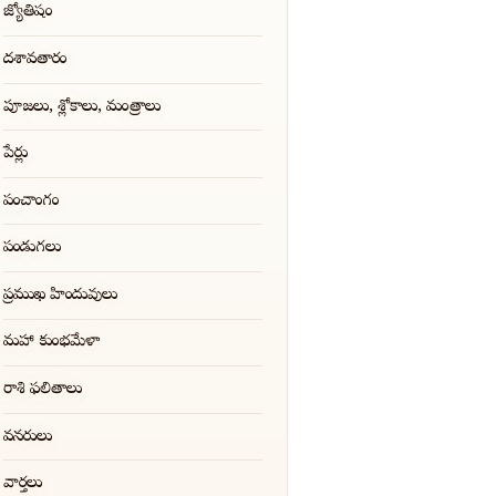
జ్యోతిషం
దశావతారం
పూజలు, శ్లోకాలు, మంత్రాలు
పేర్లు
పంచాంగం
పండుగలు
ప్రముఖ హిందువులు
మహా కుంభమేళా
రాశి ఫలితాలు
వనరులు
వార్తలు