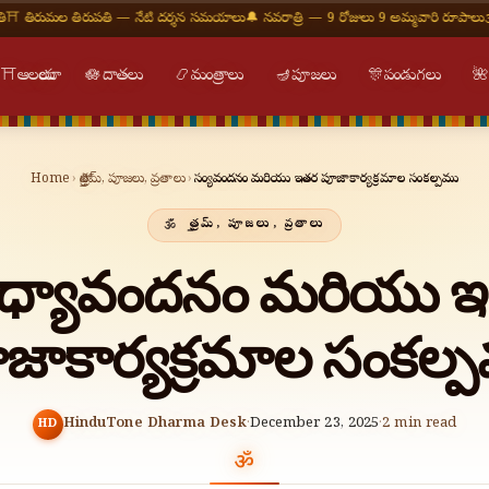
ల తిరుపతి — నేటి దర్శన సమయాలు
🔔 నవరాత్రి — 9 రోజులు 9 అమ్మవారి రూపాలు
🕉 ఓం నమః
⛩
ఆలయాలు
🪷
దాతలు
📿
మంత్రాలు
🪔
పూజలు
🎊
పండుగలు

Home
›
స్తోత్రమ్, పూజలు, వ్రతాలు
›
సంధ్యావందనం మరియు ఇతర పూజాకార్యక్రమాల సంకల్పము
స్తోత్రమ్, పూజలు, వ్రతాలు
ధ్యావందనం మరియు 
జాకార్యక్రమాల సంకల్
HinduTone Dharma Desk
·
December 23, 2025
·
2
min read
HD