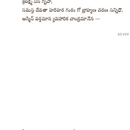
శ్రీలక్ష్మీ నివాస గృహే,
సమస్త దేవతా హరిహర గురు గో బ్రాహ్మణ చరణ సన్నిధౌ,
అస్మిన్ వర్తమాన వ్యావహారిక చాంద్రమానేన —
ADVER