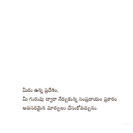
మీరు ఉన్న ప్రదేశం,
మీ గురువు ద్వారా నేర్చుకున్న సంప్రదాయం ప్రకారం
అవసరమైన మార్పులు చేసుకోవచ్చును.