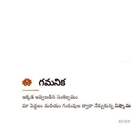
గమనిక
ఇక్కడ ఇవ్వబడిన సంకల్పము
మా పెద్దలు మరియు గురువుల ద్వారా నేర్చుకున్న
నిష్కామ
ADVER