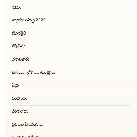
కథలు
చార్ధామ్ యాత్ర 2025
జీవనశైలి
జ్యోతిషం
దశావతారం
పూజలు, శ్లోకాలు, మంత్రాలు
పేర్లు
పంచాంగం
పండుగలు
ప్రముఖ హిందువులు