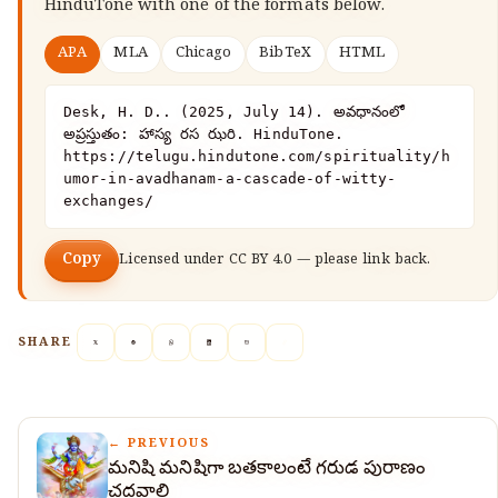
HinduTone
with one of the formats below.
APA
MLA
Chicago
BibTeX
HTML
Desk, H. D.. (2025, July 14). అవధానంలో 
అప్రస్తుతం: హాస్య రస ఝరి. HinduTone. 
https://telugu.hindutone.com/spirituality/h
umor-in-avadhanam-a-cascade-of-witty-
exchanges/
Copy
Licensed under
CC BY 4.0
— please link back.
SHARE
← PREVIOUS
మనిషి మనిషిగా బతకాలంటే గరుడ పురాణం
చదవాలి