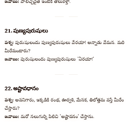
జవాబు:
పాలిచ్చేదైతే ఇంటికి తోలుకెళ్తా.
21. పుణ్యపురుషులు
ప్రశ్న:
పురుషులందు పుణ్యపురుషులు వేరయా! అన్నాడు వేమన. మరి
మీరేమంటారు?
జవాబు:
పురుషులందు పుణ్యపురుషులు 'ఏరయా!'
22. అష్టావధానం
ప్రశ్న:
అవధానిగారు, ఇక్కడికి రంభ, ఊర్వశి, మేనక, తిలోత్తమ వస్తే మీరేం
చేస్తారు?
జవాబు:
మరో నలుగుర్ని పిలిచి 'అష్టావధానం' చేస్తాను.