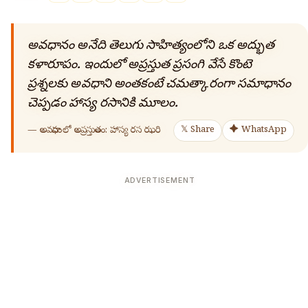
అవధానం అనేది తెలుగు సాహిత్యంలోని ఒక అద్భుత
కళారూపం. ఇందులో అప్రస్తుత ప్రసంగి వేసే కొంటె
ప్రశ్నలకు అవధాని అంతకంటే చమత్కారంగా సమాధానం
చెప్పడం హాస్య రసానికి మూలం.
—
అవధానంలో అప్రస్తుతం: హాస్య రస ఝరి
𝕏 Share
✦ WhatsApp
ADVERTISEMENT