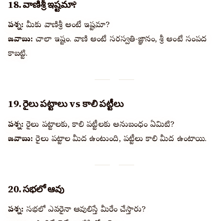
18. వాణిశ్రీ ఇష్టమా?
ప్రశ్న:
మీకు వాణిశ్రీ అంటే ఇష్టమా?
జవాబు:
చాలా ఇష్టం. వాణి అంటే సరస్వతి-జ్ఞానం, శ్రీ అంటే సంపద
కాబట్టి.
19. రైలు పట్టాలు vs కాలి పట్టీలు
ప్రశ్న:
రైలు పట్టాలకు, కాలి పట్టీలకు అనుబంధం ఏమిటి?
జవాబు:
రైలు పట్టాల మీద ఉంటుంది, పట్టీలు కాలి మీద ఉంటాయి.
20. సభలో ఆవు
ప్రశ్న:
సభలో ఎవరైనా ఆవులిస్తే మీరేం చేస్తారు?