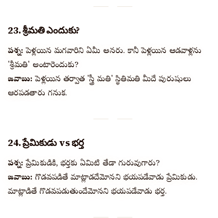
23. శ్రీమతి ఎందుకు?
ప్రశ్న:
పెళ్లయిన మగవారిని ఏమీ అనరు. కానీ పెళ్లయిన ఆడవాళ్లను
'శ్రీమతి' అంటారెందుకు?
జవాబు:
పెళ్లయిన తర్వాత 'స్త్రీ మతి' స్థితిమతి మీదే పురుషులు
ఆధారపడతారు గనుక.
24. ప్రేమికుడు vs భర్త
ప్రశ్న:
ప్రేమికుడికి, భర్తకు ఏమిటి తేడా గురువుగారు?
జవాబు:
గొడవపడితే మాట్లాడదేమోనని భయపడేవాడు ప్రేమికుడు.
మాట్లాడితే గొడవపడుతుందేమోనని భయపడేవాడు భర్త.