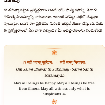
ముగింపు
ఈ చమత్కారమైన ప్రశ్నోత్తరాలు అవధానంలోని హాస్య రసాన్ని, తెలుగు
సాహిత్య సౌందర్యాన్ని చాటుతాయి. ఇలాంటి హాస్యం సభలో నవ్వులు
పూయిస్తూ, అవధాన కళా ప్రతిభను మరింత ఆకర్షణీయంగా చేస్తుంది. మీకు
ఈ ప్రశ్నోత్తరాలలో ఏది బాగా నచ్చింది? మీ అభిప్రాయాలను పంచుకోండి!
❀
ॐ सर्वे भवन्तु सुखिनः
·
सर्वे सन्तु निरामयाः
Om Sarve Bhavantu Sukhinaḥ · Sarve Santu
Nirāmayāḥ
May all beings be happy. May all beings be free
from illness. May all witness only what is
auspicious. 🙏
❀