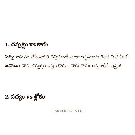
1. చప్పట్లు vs కారం
ప్రశ్న:
అవధానం చేసే వారికి చప్పట్లంటే చాలా ఇష్టమంట కదా! మరి మీకో...
జవాబు:
నాకు చప్పట్లు ఇష్టం కాదు. నాకు కారం అట్లంటేనే ఇష్టం!
2. పద్యం vs శ్లోకం
ADVERTISEMENT