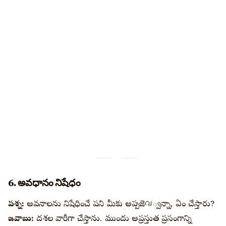
6. అవధానం నిషేధం
ప్రశ్న:
అవధానాలను నిషేధించే పని మీకు అప్పజెവ్వన్నా, ఏం చేస్తారు?
జవాబు:
దశల వారీగా చేస్తాను. ముందు అప్రస్తుత ప్రసంగాన్ని