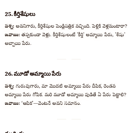
25. కీర్తిశేషులు
ప్రశ్న:
అవధానిగారు, కీర్తిశేషుల పెండ్లిపత్రిక వచ్చింది. పెళ్లికి వెళ్లమంటారా?
జవాబు:
తప్పకుండా వెళ్లు. కీర్తిశేషులంటే 'కీర్తి' అమ్మాయి పేరు, 'శేషు'
అబ్బాయి పేరు.
26. మూడో అమ్మాయి పేరు
ప్రశ్న:
గురువుగారు, మా మొదటి అమ్మాయి పేరు దీపిక, రెండవ
అమ్మాయి పేరు గోపిక. మరి మూడో అమ్మాయి పుడితే ఏ పేరు పెట్టాలి?
జవాబు:
‘ఆపిక’—వెంటనే అవధాని సమాధానం.