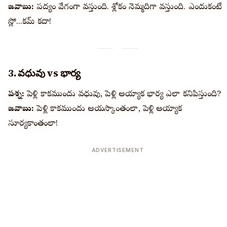
జవాబు:
పద్యం వేగంగా వస్తుంది. శ్లోకం నెమ్మదిగా వస్తుంది. ఎందుకంటే
స్లో...కమ్ కదా!
3. వధువు vs భార్య
ప్రశ్న:
పెళ్లి కాకముందు వధువు, పెళ్లి అయ్యాక భార్య ఎలా కనిపిస్తుంది?
జవాబు:
పెళ్లి కాకముందు అయస్కాంతంలా, పెళ్లి అయ్యాక
సూర్యకాంతంలా!
ADVERTISEMENT