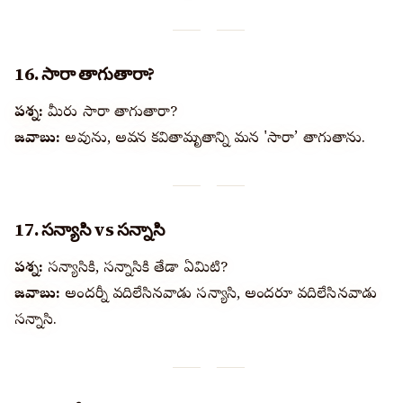
16. సారా తాగుతారా?
ప్రశ్న:
మీరు సారా తాగుతారా?
జవాబు:
అవును, అవధాన కవితామృతాన్ని మన 'సారా’ తాగుతాను.
17. సన్యాసి vs సన్నాసి
ప్రశ్న:
సన్యాసికి, సన్నాసికి తేడా ఏమిటి?
జవాబు:
అందర్నీ వదిలేసినవాడు సన్యాసి, అందరూ వదిలేసినవాడు
సన్నాసి.