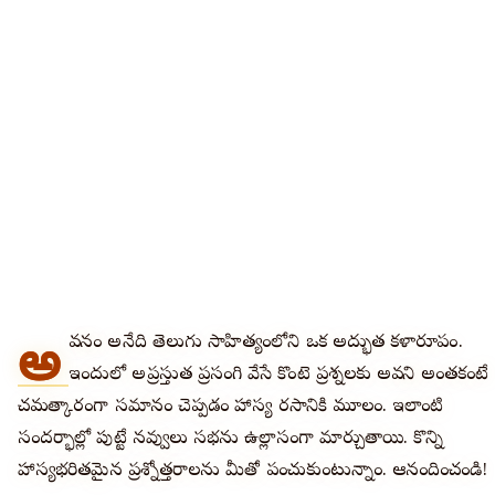
🔍
అ
వధానం అనేది తెలుగు సాహిత్యంలోని ఒక అద్భుత కళారూపం.
ఇందులో అప్రస్తుత ప్రసంగి వేసే కొంటె ప్రశ్నలకు అవధాని అంతకంటే
చమత్కారంగా సమాధానం చెప్పడం హాస్య రసానికి మూలం. ఇలాంటి
సందర్భాల్లో పుట్టే నవ్వులు సభను ఉల్లాసంగా మార్చుతాయి. కొన్ని
హాస్యభరితమైన ప్రశ్నోత్తరాలను మీతో పంచుకుంటున్నాం. ఆనందించండి!