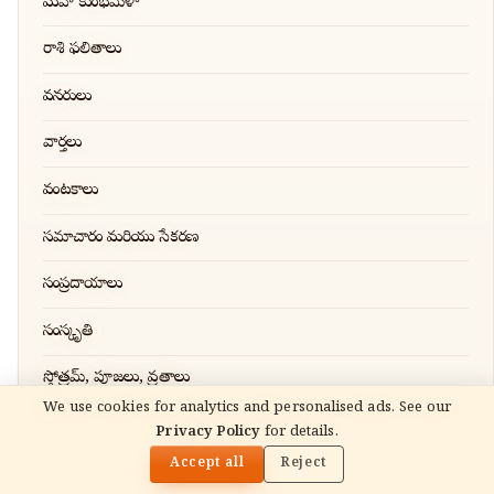
మహా కుంభమేళా
రాశి ఫలితాలు
వనరులు
వార్తలు
వంటకాలు
సమాచారం మరియు సేకరణ
సంప్రదాయాలు
సంస్కృతి
స్తోత్రమ్, పూజలు, వ్రతాలు
We use cookies for analytics and personalised ads. See our
READ NEXT
హిందూ దేవుళ్ళు
Privacy Policy
for details.
మాతా అమృతానందమయి (అమ్మ) జీవిత చరిత్ర: జీవితం,
🌓
బోధనలు, వారసత్వం
Accept all
Reject
హిందూమతం