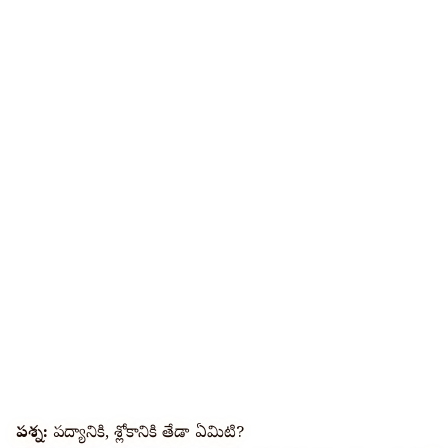
ప్రశ్న:
పద్యానికి, శ్లోకానికి తేడా ఏమిటి?