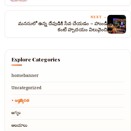
NEXT →
మనసులో ఉన్న దేవుడికి సేవ చేయడం – హుండీ
కంటే హృదయం విలువైంది
Explore Categories
homebanner
Uncategorized
ఆధ్యాత్మికత
ఆరోగ్యం
ఆలయాలు