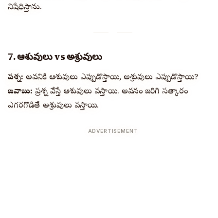
నిషేధిస్తాను.
7. ఆశువులు vs అశ్రువులు
ప్రశ్న:
అవధానికి ఆశువులు ఎప్పుడొస్తాయి, అశ్రువులు ఎప్పుడొస్తాయి?
జవాబు:
ప్రశ్న వేస్తే ఆశువులు వస్తాయి. అవధానం జరిగి సత్కారం
ఎగరగొడితే అశ్రువులు వస్తాయి.
ADVERTISEMENT