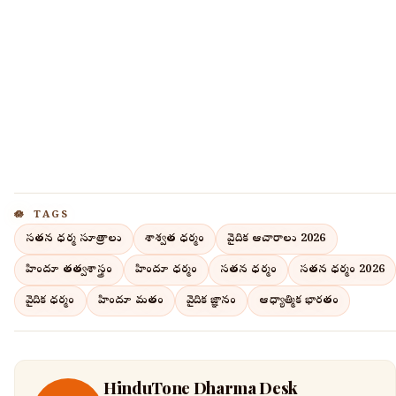
TAGS
సనాతన ధర్మ సూత్రాలు
శాశ్వత ధర్మం
వైదిక ఆచారాలు 2026
హిందూ తత్వశాస్త్రం
హిందూ ధర్మం
సనాతన ధర్మం
సనాతన ధర్మం 2026
వైదిక ధర్మం
హిందూ మతం
వైదిక జ్ఞానం
ఆధ్యాత్మిక భారతం
HinduTone Dharma Desk