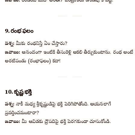
జవాబు:
రెండింటి మీదా అంతగా వెంట్రుకలు ఉండవు కాబట్టి.
9. రంభ ఫలం
ప్రశ్న:
మీకు రంభనిస్తే ఏం చేస్తారు?
జవాబు:
ఆనందంగా ఇంటికి తీసుకెళ్లి ఆకలి తీర్చుకుంటాను. రంభ అంటే
అరటిపండు (రంభాఫలం) కదా!
10. కృష్ణ భక్తి
ప్రశ్న:
నాకీ మధ్య శ్రీకృష్ణుడిపై భక్తి పెరిగిపోతోంది. ఆయనలాగే
ప్రవర్తించమంటారా?
జవాబు:
మీ ఆవిడకు ద్రౌపదిపై భక్తి పెరగకుండా చూసుకోండి.