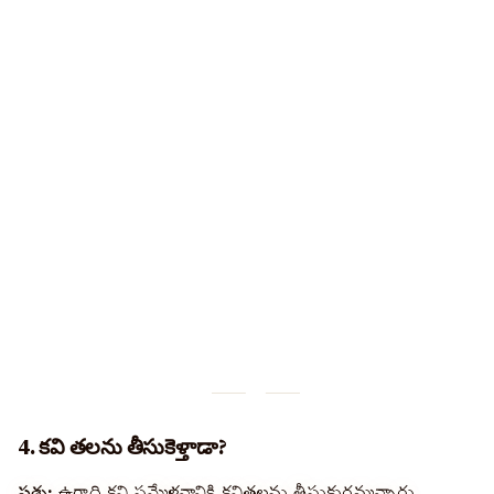
4. కవి తలను తీసుకెళ్తాడా?