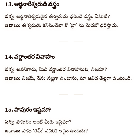
13. అర్ధనారీశ్వరుడి వస్త్రం
ప్రశ్న:
అర్ధనారీశ్వరుడైన ఈశ్వరుడు ధరించే వస్త్రం ఏమిటి?
జవాబు:
ఈశ్వరుడు కనిపించేలా కో 'బ్రా' ను మెడలో ధరిస్తాడు.
14. వర్ణాంతర వివాహం
ప్రశ్న:
అవధానిగారు, మీది వర్ణాంతర వివాహమట, నిజమా?
జవాబు:
నిజమే, నేను నల్లగా ఉంటాను, మా ఆవిడ తెల్లగా ఉంటుంది.
15. పావురం ఇష్టమా?
ప్రశ్న:
పావురం అంటే మీకు ఇష్టమా?
జవాబు:
పావు ‘రమ్’ ఎవరికి ఇష్టం ఉండదు?