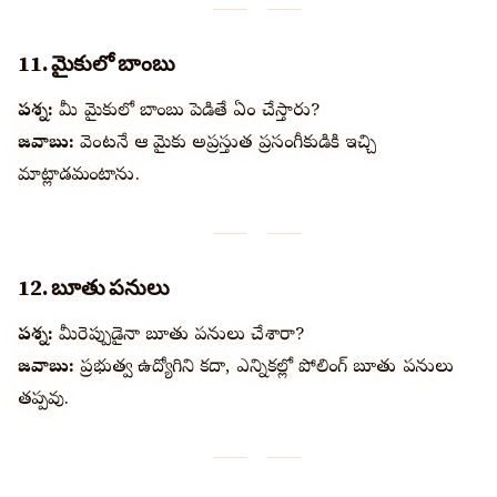
11. మైకులో బాంబు
ప్రశ్న:
మీ మైకులో బాంబు పెడితే ఏం చేస్తారు?
జవాబు:
వెంటనే ఆ మైకు అప్రస్తుత ప్రసంగీకుడికి ఇచ్చి
మాట్లాడమంటాను.
12. బూతు పనులు
ప్రశ్న:
మీరెప్పుడైనా బూతు పనులు చేశారా?
జవాబు:
ప్రభుత్వ ఉద్యోగిని కదా, ఎన్నికల్లో పోలింగ్ బూతు పనులు
తప్పవు.