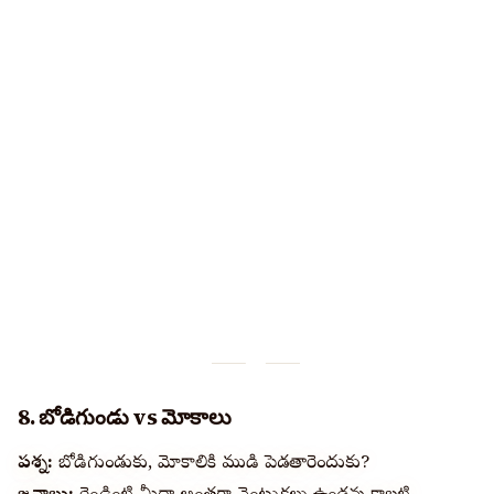
8. బోడిగుండు vs మోకాలు
ప్రశ్న:
బోడిగుండుకు, మోకాలికి ముడి పెడతారెందుకు?