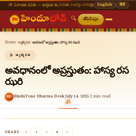
ాయక చవితి — భాద్రపద శుద్ధ చవితి
⛩ తిరుమల తిరుపతి — నేటి దర్శన సమయాలు
గురువారం, 6 ఆగస్టు 2026
🔔 నవరాత్రి
English
हिंदी
🔍
నోటిఫికేషన్లు
Home
›
ఆధ్యాత్మికత
›
అవధానంలో అప్రస్తుతం: హాస్య రస ఝరి
ఆధ్యాత్మికత
అవధానంలో అప్రస్తుతం: హాస్య రస
ఝరి
HinduTone Dharma Desk
·
July 14, 2025
·
2
min read
HD
SHARE