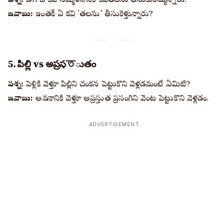
ప్రశ్న:
ఉగాది కవి సమ్మేళనానికి కవితలను తీసుకురమ్మన్నారు.
జవాబు:
ఇంతకీ ఏ కవి 'తలను' తీసుకెళ్తున్నారు?
5. పిల్లి vs అప్రస্তుతం
ప్రశ్న:
పెళ్లికి వెళ్తూ పిల్లిని చంకన పెట్టుకొని వెళ్లడమంటే ఏమిటి?
జవాబు:
అవధానానికి వెళ్తూ అప్రస్తుత ప్రసంగిని వెంట పెట్టుకొని వెళ్లడం.
ADVERTISEMENT