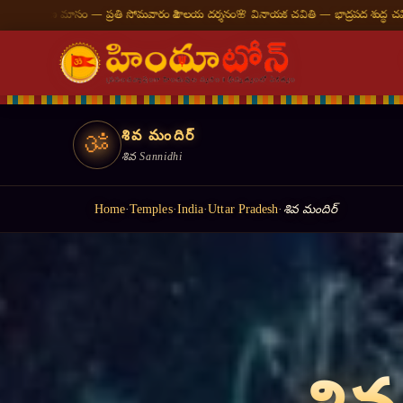
ోమవారం శివాలయ దర్శనం
🌸 వినాయక చవితి — భాద్రపద శుద్ధ చవితి
⛩ తిరుమల తిరుపతి — నేట
శివ మందిర్
ॐ
శివ Sannidhi
Home
·
Temples
·
India
·
Uttar Pradesh
·
శివ మందిర్
॥ ह