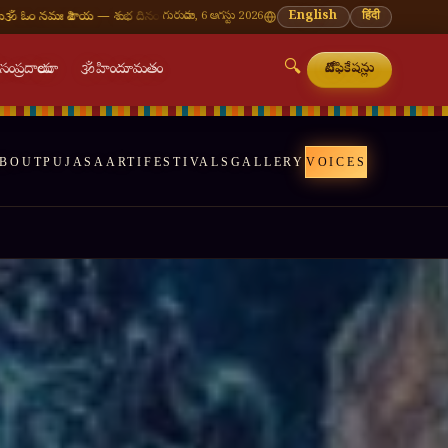
ం
🪔 శ్రావణ మాసం — ప్రతి సోమవారం శివాలయ దర్శనం
గురువారం, 6 ఆగస్టు 2026
🌸 వినాయక చవితి — భాద్రపద శుద్ధ చవిత
English
हिंदी
🔍

సంప్రదాయాలు
🕉
హిందూమతం
నోటిఫికేషన్లు
BOUT
PUJAS
AARTI
FESTIVALS
GALLERY
VOICES
🔍