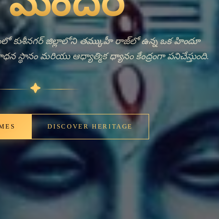
nt Bells,
ng Faith
, ఇది తూర్పు ఉత్తర ప్రదేశ్‌లోని కుశీనగర్ జిల్లలో ఒక పట్టణం.
ది స్థానిక నివాసులకు భక్తి మరియు సామూహిక మతపరమైన
పనిచేస్తుంది. ఈ ఆలయం ఆధ్యాత్మిక సంబంధం మరియు తమ
ర్ణత కోసం కోరుకునే భక్తులను స్వాగతిస్తుంది.
✦
IMES
DISCOVER HERITAGE