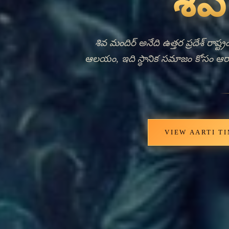
Ancie
Livi
శివ మందిర్ తమ్కుహీ రాజ్‌లో నిలిచి ఉంది
ఈ ప్రాంతంలోని అనేక ఆలయాల వలె, ఇ
జీవనానికి ఒక ముఖ్య కేంద్రంగా 
మతపరమైన కార్యకలాపాల సంపూ
VIEW AARTI T