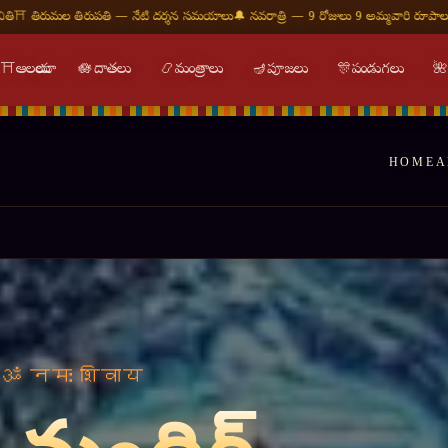
ి దర్శన సమయాలు
🔔 నవరాత్రి — 9 రోజులు 9 అమ్మవారి రూపాలు
🕉 ఓం నమః శివాయ — శుభ దిన
⛩
ఆలయాలు
🪷
దాతలు
📿
మంత్రాలు
🪔
పూజలు
🎊
పండుగలు

HOME
A
र हर महादेव ॥