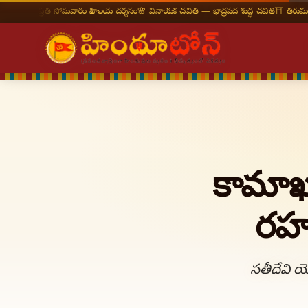
రతి సోమవారం శివాలయ దర్శనం
🌸 వినాయక చవితి — భాద్రపద శుద్ధ చవితి
⛩ తిరుమల తిరుపతి —
కామాఖ్య
రహ
సతీదేవి యోన