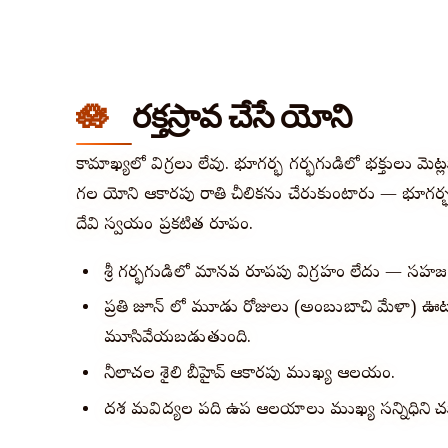
రక్తస్రావ చేసే యోని
కామాఖ్యలో విగ్రహాలు లేవు. భూగర్భ గర్భగుడిలో భక్తులు మ
గల యోని ఆకారపు రాతి చీలికను చేరుకుంటారు — భూగర్భ
దేవి స్వయం ప్రకటిత రూపం.
శ్రీ గర్భగుడిలో మానవ రూపపు విగ్రహం లేదు — సహజ 
ప్రతి జూన్ లో మూడు రోజులు (అంబుబాచి మేళా) ఊట
మూసివేయబడుతుంది.
నీలాచల శైలి బీహైవ్ ఆకారపు ముఖ్య ఆలయం.
దశ మహావిద్యల పది ఉప ఆలయాలు ముఖ్య సన్నిధిని 