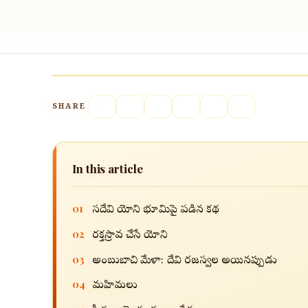
SHARE
In this article
01
సతీదేవి యోని భూమిపై పడిన కథ
02
రక్తస్రావ చేసే యోని
03
అంబుబాచి మేళా: దేవి రజస్వల అయినప్పుడు
04
మహిమలు