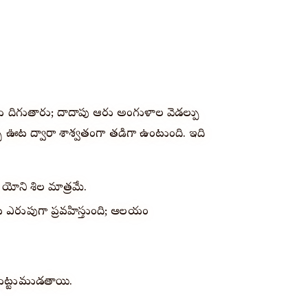
ెట్లు దిగుతారు; దాదాపు ఆరు అంగుళాల వెడల్పు
 ఊట ద్వారా శాశ్వతంగా తడిగా ఉంటుంది. ఇది
యోని శిల మాత్రమే.
 ఎరుపుగా ప్రవహిస్తుంది; ఆలయం
చుట్టుముడతాయి.