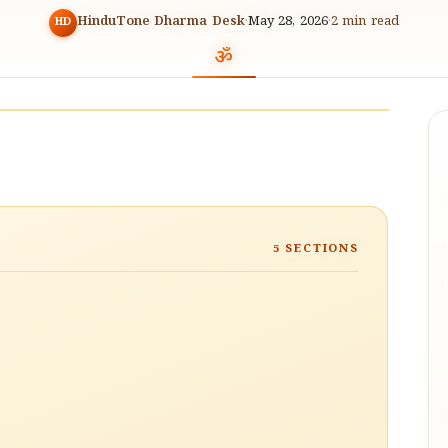
HinduTone Dharma Desk
·
May 28, 2026
·
2
min read
HD
5
SECTIONS