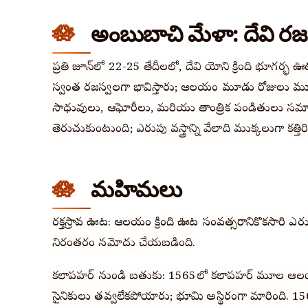
అంబుబాచి మేళా: దేవి ర
ప్రతి జూన్‌లో 22-25 తేదీలలో, దేవి యోని క్రింది భూగర్భ ఊట
స్వంత రజస్వలగా భావిస్తారు; ఆలయం మూడు రోజులు మూ
సాధువులు, ఆఘోరీలు, మరియు తాంత్రిక పండితులు సమ
తెరుచుకుంటుంది; ఎరుపు వస్త్రాన్ని వేలాది ముక్కలుగా కత్త
మహిమలు
రక్తస్రావ ఊట: ఆలయం క్రింది ఊట సంవత్సరానికొకసారి 
నిరంతరం నమోదు చేయబడింది.
కలాపహర్ నుండి బతుకు: 1565లో కలాపహర్ మూల ఆలయాన్
సైనికులు తవ్వలేకపోయారు; భూమి అస్థిరంగా మారింది. 