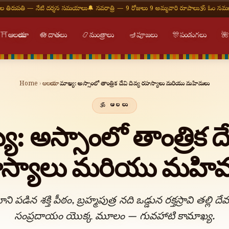
 నేటి దర్శన సమయాలు
🔔 నవరాత్రి — 9 రోజులు 9 అమ్మవారి రూపాలు
🕉 ఓం నమః శివాయ — శు
⛩
ఆలయాలు
🪷
దాతలు
📿
మంత్రాలు
🪔
పూజలు
🎊
పండుగలు

Home
›
ఆలయాలు
›
కామాఖ్య: అస్సాంలో తాంత్రిక దేవి దివ్య రహస్యాలు మరియు మహిమలు
ఆలయాలు
: అస్సాంలో తాంత్రిక దే
స్యాలు మరియు మహి
ి పడిన శక్తి పీఠం, బ్రహ్మపుత్ర నది ఒడ్డున రక్తస్రావి తల్లి దే
సంప్రదాయం యొక్క మూలం — గువహాటి కామాఖ్య.