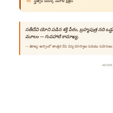
05
స్త్రీత్వం యొక్క మూల క్షేత్రం
సతీదేవి యోని పడిన శక్తి పీఠం, బ్రహ్మపుత్ర నది ఒడ్
మూలం — గువహాటి కామాఖ్య.
—
కామాఖ్య: అస్సాంలో తాంత్రిక దేవి దివ్య రహస్యాలు మరియు మహిమలు
ADVER