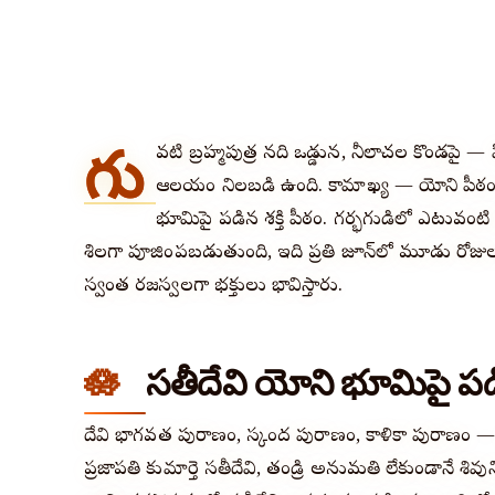
గు
వహాటి బ్రహ్మపుత్ర నది ఒడ్డున, నీలాచల కొండపై 
ఆలయం నిలబడి ఉంది. కామాఖ్య — యోని పీఠం, గర్భ 
భూమిపై పడిన శక్తి పీఠం. గర్భగుడిలో ఎటువం
శిలగా పూజింపబడుతుంది, ఇది ప్రతి జూన్‌లో మూడు రోజుల
స్వంత రజస్వలగా భక్తులు భావిస్తారు.
సతీదేవి యోని భూమిపై ప
దేవి భాగవత పురాణం, స్కంద పురాణం, కాళికా పురాణం —
ప్రజాపతి కుమార్తె సతీదేవి, తండ్రి అనుమతి లేకుండానే శివ