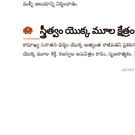
మళ్ళీ ఆలయాన్ని నిర్మించాడు.
స్త్రీత్వం యొక్క మూల క్షేత్రం
కామాఖ్య సనాతన ధర్మం యొక్క అత్యంత రాజీపడని ప్రకటన: స
యొక్క మూల శక్తి. రజస్వల అపవిత్రం కాదు, సృజనాత్మకం. స్త్
ADVER