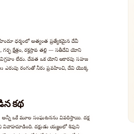
— హిందూ ధర్మంలో అత్యంత ప్రత్యేకమైన దేవీ
క్షేత్రం, రక్తస్రావ తల్లి — సతీదేవి యోని
టి విగ్రహం లేదు. దేవత ఒక యోని ఆకారపు సహజ
ు ఎరుపు రంగుతో నీరు ప్రవహించి, దేవి యొక్క
డిన కథ
 అన్నీ ఒకే మూల సంఘటనను వివరిస్తాయి. దక్ష
ుని వివాహమాడింది. దక్షుడు యజ్ఞంలో శివుని