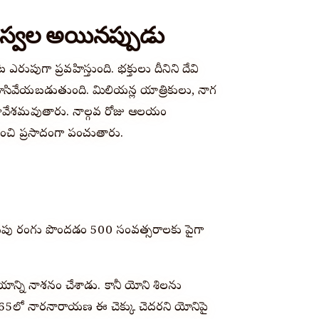
జస్వల అయినప్పుడు
 ఎరుపుగా ప్రవహిస్తుంది. భక్తులు దీనిని దేవి
సివేయబడుతుంది. మిలియన్ల యాత్రికులు, నాగ
ావేశమవుతారు. నాల్గవ రోజు ఆలయం
ిరించి ప్రసాదంగా పంచుతారు.
ఎరుపు రంగు పొందడం 500 సంవత్సరాలకు పైగా
ని నాశనం చేశాడు. కానీ యోని శిలను
1565లో నారనారాయణ ఈ చెక్కు చెదరని యోనిపై