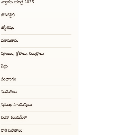
చార్ధామ్ యాత్ర 2025
జీవనశైలి
జ్యోతిషం
దశావతారం
పూజలు, శ్లోకాలు, మంత్రాలు
పేర్లు
పంచాంగం
పండుగలు
ప్రముఖ హిందువులు
మహా కుంభమేళా
రాశి ఫలితాలు