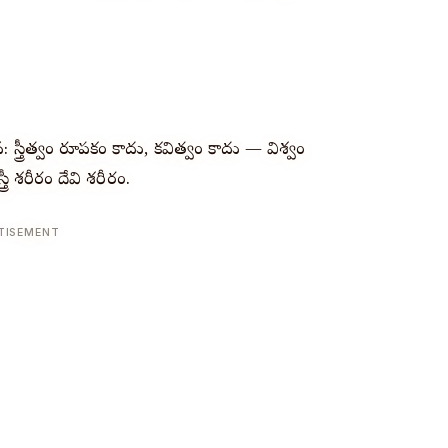
్త్రీత్వం రూపకం కాదు, కవిత్వం కాదు — విశ్వం
రీ శరీరం దేవి శరీరం.
TISEMENT