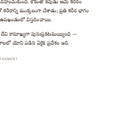
 దహించుకుంది. శోకంతో శివుడు ఆమె శరీరం
శరీరాన్ని ముక్కలుగా చేశాడు; ప్రతి శరీర భాగం
త ఉపఖండంలో విస్తరించాయి.
డ దేవి కామాఖ్యగా పునఃప్రకటమయ్యింది —
ీఠాలలో యోని పడిన ఏకైక ప్రదేశం ఇది.
TISEMENT