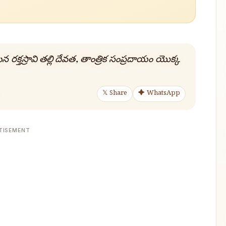
డున రక్తస్రావి తల్లి దేవత, తాంత్రిక సంప్రదాయం యొక్క
𝕏 Share
✦ WhatsApp
TISEMENT