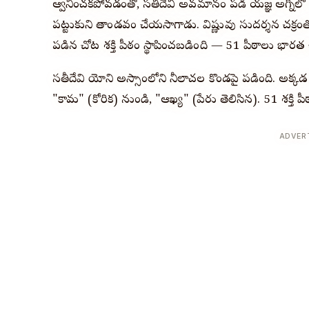
ఆహ్వానించకపోవడంతో, సతీదేవి అవమానం పడి యజ్ఞ అగ్నిలో
పట్టుకుని తాండవం చేయసాగాడు. విష్ణువు సుదర్శన చక్రంతో 
పడిన చోట శక్తి పీఠం స్థాపించబడింది — 51 పీఠాలు భార
సతీదేవి యోని అస్సాంలోని నీలాచల కొండపై పడింది. అక్క
"కామ" (కోరిక) నుండి, "ఆఖ్య" (పేరు తెలిసిన). 51 శక్తి ప
ADVER