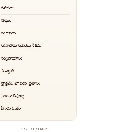
వనరులు
వార్తలు
వంటకాలు
సమాచారం మరియు సేకరణ
సంప్రదాయాలు
సంస్కృతి
స్తోత్రమ్, పూజలు, వ్రతాలు
హిందూ దేవుళ్ళు
హిందూమతం
ADVERTISEMENT