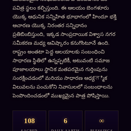
పవిత్ర స్థలం కల్పిస్తుంది. ఈ ఆలయం బెంగళూరు
యొక్క ఆధునిక సన్నిహిత భూభాగంలో హిందూ భక్తి
ఆచారణ యొక్క నిరంతర సన్నిధానం
ప్రతిబింబిస్తుంది, ఇక్కడ సాంప్రదాయిక విశ్వాస నగర
సమీకరణ మధ్య ఆవిష్కారం కనుగొంటూనే ఉంది.
రాష్ట్రం అంతటా పెద్ద ఆలయాలకు సంబంధించి
సాధారణ స్థితిలో ఉన్నప్పటికీ, అటువంటి సమాజ
పూజాలయాలు స్థానిక మతపరమైన గుర్తింపును
సంరక్షించడంలో మరియు సాధారణ ఆధ్యात్మిక
విలువలను పంచుకోని నివాసులలో సంబంధాలను
పెంపొందించడంలో ముఖ్యమైన పాత్ర పోషిస్తాయి.
108
6
∞
SACRED
DAILY AARTIS
BLESSINGS