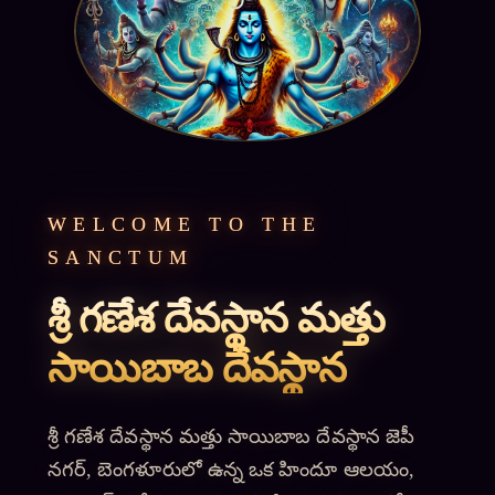
WELCOME TO THE
SANCTUM
శ్రీ గణేశ దేవస్థాన మత్తు
సాయిబాబ దేవస్థాన
శ్రీ గణేశ దేవస్థాన మత్తు సాయిబాబ దేవస్థాన జెపీ
నగర్‌, బెంగళూరులో ఉన్న ఒక హిందూ ఆలయం,