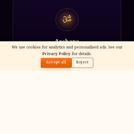
ॐ
Archana
We use cookies for analytics and personalised ads. See our
Recitation of the deity's names and mantras
Privacy Policy
for details.
🌓
with flower offerings, performed in your name
Accept all
Reject
and gotra.
गं