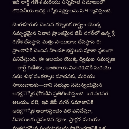
ఇది లార్డ్ గణేశ మరియు సన్నిహిత సమాజంలో
గౌరవనీయ ఆధ్యात్మిక వ్యక్తులను సम్మానిస్తుంది.
బెంగళూరుకు చెందిన కర్నాటక రాష్ట్రం యొక్క
సమృద్ధమైన నివాస ప్రాంతమైన జెపీ నగర్‌లో ఉన్న శ్రీ
గణేశ దేవస్థాన మత్తు సాయిబాబ దేవస్థాన ఈ
ప్రాంతానికి చెందిన హిందూ భక్తులకు పూజా స్థలంగా
పనిచేస్తుంది. ఈ ఆలయం యొక్క ద్విమુఖ సమర్పణ
—లార్డ్ గణేశకు, అంతరాయ నివారకునికి మరియు
సకల శుభ సంకల్పాల సూచనకు, మరియు
సాయిబాబకు—దాని సభ్యుల సమన్వయమైన
ఆధ్యात్మిక ధోరణిని ప్రతిబింబిస్తుంది. ఒక పరిసర
ఆలయం వలె, ఇది జెపీ నగర్‌ సమాజానికి
ఆధ్యात్మిక ఆధారస్థంభం వలె పనిచేస్తూ,
నివాసులకు దైనందిన పూజ, ప్రార్థన మరియు
మతపరమైన సంఘటనలను పాటించడానికి ఒక