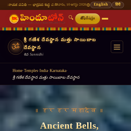
రపద శుద్ధ చవితి
⛩ తిరుమల తిరుపతి — నేటి దర్శన సమయాలు
సోమవారం, 10 ఆగస్టు 2026
🔔 నవరాత్రి — 9 రోజులు 9 అమ
English
हिंदी
🔍
నోటిఫికేషన్లు
శ్రీ గణేశ దేవస్థాన మత్తు సాయిబాబ
ॐ
దేవస్థాన
శివ Sannidhi
Home
·
Temples
·
India
·
Karnataka
·
శ్రీ గణేశ దేవస్థాన మత్తు సాయిబాబ దేవస్థాన
॥ वसुधैव कुटुम्बकम् ॥
Light a Lamp,