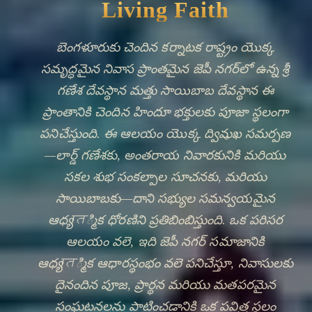
Offer a Prayer
Every wick lit, every offering made at శ్రీ గణేశ
దేవస్థాన మత్తు సాయిబాబ దేవస్థాన, joins a river of
devotion that flows through every heart that has
ever sought refuge in శివ.
✦
VIEW AARTI TIMES
DISCOVER HERITAGE
🔍