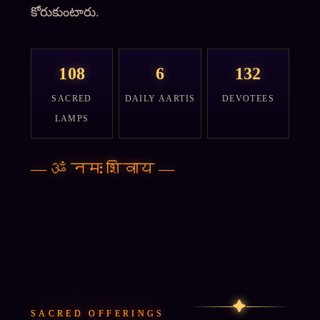
కోరుకుంటారు.
108
6
132
SACRED
DAILY AARTIS
DEVOTEES
LAMPS
—
ॐ नमः शिवाय
—
✦
SACRED OFFERINGS