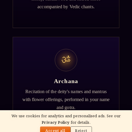
accompanied by Vedic chants.
ॐ
Archana
Recitation of the deity's names and mantras
with flower offerings, performed in your name
and gotra.
We use cookies for analytics and personalised ads. See our
Privacy Policy
for details.
🌓
Accept all
Reject