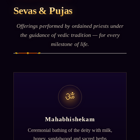
Sevas & Pujas
Offerings performed by ordained priests under
the guidance of vedic tradition — for every
milestone of life.
ॐ
Mahabhishekam
Ceremonial bathing of the deity with milk,
honey, sandalwood and sacred herbs