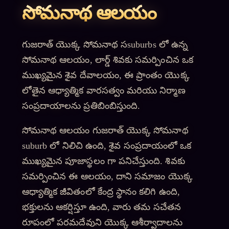
సోమనాథ ఆలయం
గుజరాత్ యొక్క సోమనాథ సsuburbs లో ఉన్న
సోమనాథ ఆలయం, లార్డ్ శివకు సమర్పించిన ఒక
ముఖ్యమైన శైవ దేవాలయం, ఈ ప్రాంతం యొక్క
లోతైన ఆధ్యాత్మిక వారసత్వం మరియు నిర్మాణ
సంప్రదాయాలను ప్రతిబింబిస్తుంది.
సోమనాథ ఆలయం గుజరాత్ యొక్క సోమనాథ
suburb లో నిలిచి ఉంది, శైవ సంప్రదాయంలో ఒక
ముఖ్యమైన పూజాస్థలం గా పనిచేస్తుంది. శివకు
సమర్పించిన ఈ ఆలయం, దాని సమాజం యొక్క
ఆధ్యాత్మిక జీవితంలో కేంద్ర స్థానం కలిగి ఉంది,
భక్తులను ఆకర్షిస్తూ ఉంది, వారు తమ సచేతన
రూపంలో పరమదేవుని యొక్క ఆశీర్వాదాలను