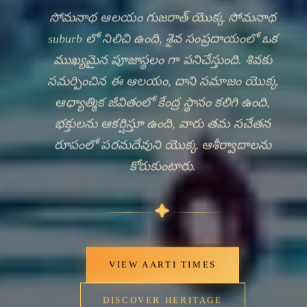
సోమనాథ ఆలయం గుజరాత్ యొక్క సోమనాథ
suburb లో నిలిచి ఉంది, శైవ సంప్రదాయంలో ఒక
ముఖ్యమైన పూజాస్థలం గా పనిచేస్తుంది. శివకు
సమర్పించిన ఈ ఆలయం, దాని సమాజం యొక్క
ఆధ్యాత్మిక జీవితంలో కేంద్ర స్థానం కలిగి ఉంది,
భక్తులను ఆకర్షిస్తూ ఉంది, వారు తమ సచేతన
రూపంలో పరమదేవుని యొక్క ఆశీర్వాదాలను
కోరుకుంటారు.
🔍
✦
VIEW AARTI TIMES
DISCOVER HERITAGE