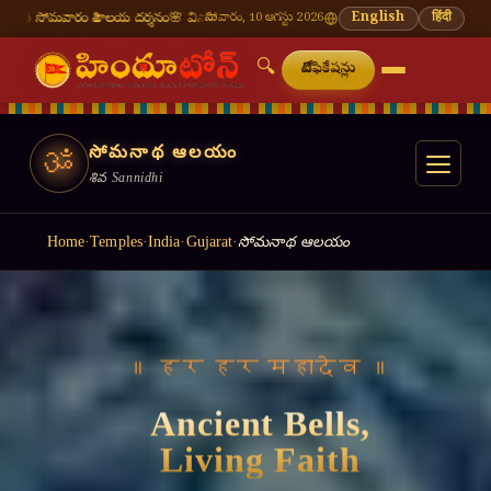
లయ దర్శనం
🌸 వినాయక చవితి — భాద్రపద శుద్ధ చవితి
సోమవారం, 10 ఆగస్టు 2026
⛩ తిరుమల తిరుపతి — నేటి దర్శన సమయ
English
हिंदी
🔍
నోటిఫికేషన్లు
సోమనాథ ఆలయం
ॐ
శివ Sannidhi
Home
·
Temples
·
India
·
Gujarat
·
సోమనాథ ఆలయం
॥ हर हर महादेव ॥
Ancient Bells,
Living Faith