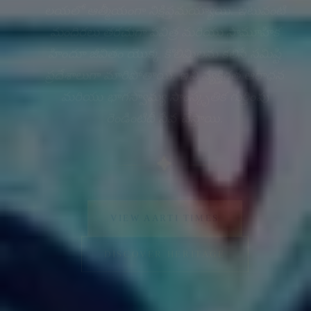
మందిరలు తరచుగా పవిత్ర మరియు సామూహిక
హిందూ జీవితం యొక్క కొలిమిలను కలిసే సమిష్టి
ప్రదేశాలుగా మారిపోతాయి, ఇవి వ్యక్తిగత ఆరాధన
మరియు భాగస్వామ్య సాంస్కృతిక గుర్తింపు
రెండింటిదీ సేవ చేస్తాయి.
✦
VIEW AARTI TIMES
DISCOVER HERITAGE