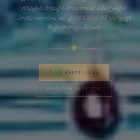
సాయిబాబ మందిర్ హరియాణ ల్యాండ్‌స్కేప్‌లో ఉన్న
ఫుసఘర్ గ్రామంలో నిలిచి ఉంది. ఈ ఆలయం
సాయిబాబను పూజించే భక్తులకు ఆరాధనా స్థానంగా
కూడా సేవ చేస్తుంది, సాయిబాబ హిందూ ఆధ్యాత్మిక
సాధనలో లోతైన ఆధ్యాత్మిక ప్రాముఖ్యత కలిగిన
వ్యక్తిత్వం. పరిసర ఆలయంగా, ఈ మందిర్ గ్రామ
సమాజంలో ప్రార్థన మరియు చింతన కేంద్రబిందువుగా
పనిచేస్తుంది. భక్తులు తమ గౌరవ సూచన చేయడానికి
మరియు నిశ్శబ్ద గభీరతా వాతావరణంలో
🔍
ఆశీర్వాదాలను కోరుకోవడానికి దర్శనం చేయుటకు
వెళ్లారు. ఆలయం గ్రామీణ హరియాణలో ఆధ్యాత్మిక
సాధన యొక్క నిరంతర సంప్రదాయానికి ప్రతీక,
ఇక్కడ స్థానిక ఆలయాలు గ్రామ జీవితం యొక్క దైనిక
లయలో ఆత్మీయంగా నిక్షిప్తమయ్యాయి. ఇటువంటి