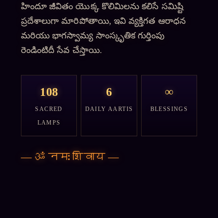
హిందూ జీవితం యొక్క కొలిమిలను కలిసే సమిష్టి
ప్రదేశాలుగా మారిపోతాయి, ఇవి వ్యక్తిగత ఆరాధన
మరియు భాగస్వామ్య సాంస్కృతిక గుర్తింపు
రెండింటిదీ సేవ చేస్తాయి.
108
6
∞
SACRED
DAILY AARTIS
BLESSINGS
LAMPS
—
ॐ नमः शिवाय
—