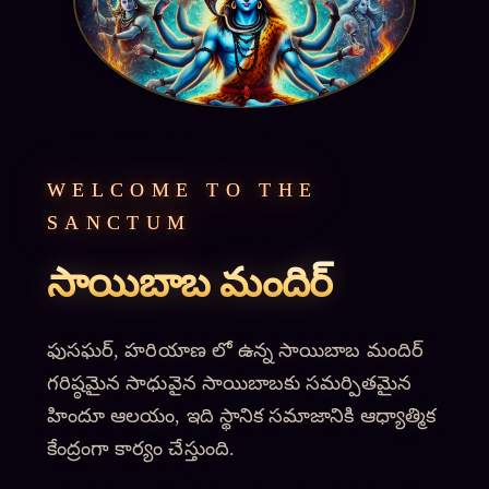
WELCOME TO THE
SANCTUM
సాయిబాబ మందిర్
ఫుసఘర్, హరియాణ లో ఉన్న సాయిబాబ మందిర్
గరిష్ఠమైన సాధువైన సాయిబాబకు సమర్పితమైన
హిందూ ఆలయం, ఇది స్థానిక సమాజానికి ఆధ్యాత్మిక
కేంద్రంగా కార్యం చేస్తుంది.