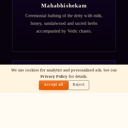
Mahabhishekam
Ceremonial bathing of the deity with milk,
honey, sandalwood and sacred herbs
accompanied by Vedic chants.
We use cookies for analytics and personalised ads. See our
Privacy Policy
for details.
🌓
ॐ
Accept all
Reject
Archana
Recitation of the deity's names and mantras
with flower offerings, performed in your name