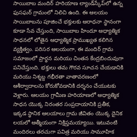
సాయిబాబ మందిర్ హరియాణ ల్యాండ్‌స్కేప్‌లో ఉన్న
ఫుసఘర్ గ్రామంలో నిలిచి ఉంది. ఈ ఆలయం
సాయిబాబను పూజించే భక్తులకు ఆరాధనా స్థానంగా
కూడా సేవ చేస్తుంది, సాయిబాబ హిందూ ఆధ్యాత్మిక
సాధనలో లోతైన ఆధ్యాత్మిక ప్రాముఖ్యత కలిగిన
వ్యక్తిత్వం. పరిసర ఆలయంగా, ఈ మందిర్ గ్రామ
సమాజంలో ప్రార్థన మరియు చింతన కేంద్రబిందువుగా
పనిచేస్తుంది. భక్తులు తమ గౌరవ సూచన చేయడానికి
మరియు నిశ్శబ్ద గభీరతా వాతావరణంలో
ఆశీర్వాదాలను కోరుకోవడానికి దర్శనం చేయుటకు
వెళ్లారు. ఆలయం గ్రామీణ హరియాణలో ఆధ్యాత్మిక
సాధన యొక్క నిరంతర సంప్రదాయానికి ప్రతీక,
ఇక్కడ స్థానిక ఆలయాలు గ్రామ జీవితం యొక్క దైనిక
లయలో ఆత్మీయంగా నిక్షిప్తమయ్యాయి. ఇటువంటి
మందిరలు తరచుగా పవిత్ర మరియు సామూహిక