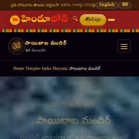
శివాలయ దర్శనం
🌸 వినాయక చవితి — భాద్రపద శుద్ధ చవితి
ఆదివారం, 9 ఆగస్టు 2026
⛩ తిరుమల తిరుపతి — నేటి దర్శన
English
हिंदी
🔍
నోటిఫికేషన్లు
సాయిబాబ మందిర్
ॐ
శివ Sannidhi
Home
·
Temples
·
India
·
Haryana
·
సాయిబాబ మందిర్
॥ हर हर महादेव ॥
Ancient Bells,
Living Faith